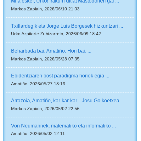
Mila esker, Urko! Irakurri ditiat Mastodonen gai ...
Markos Zapiain, 2026/06/10 21:03
Txillardegik eta Jorge Luis Borgesek hizkuntzari ...
Urko Azpitarte Zubizarreta, 2026/06/09 18:42
Beharbada bai, Amatiño. Hori bai, ...
Markos Zapiain, 2026/05/28 07:35
Ebidentziaren bost paradigma horiek egia ...
Amatiño, 2026/05/27 18:16
Arrazoia, Amatiño, kar-kar-kar. Josu Goikoetxea ...
Markos Zapiain, 2026/05/02 22:56
Von Neumannek, matematiko eta informatiko ...
Amatiño, 2026/05/02 12:11