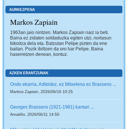
AURKEZPENA
Markos Zapiain
1963an jaio nintzen. Markos Zapiain naiz ia beti.
Baina ez zidaten soldaduzka egiten utzi, nortasun
bikoitza dela eta. Batzutan Pelipe pizten da ene
baitan. Pozik ibiltzen da oro har Pelipe. Baina
haserretzen denean, kontuz.
AZKEN ERANTZUNAK
Ondo ekarria. Adibidez, ez Mitxelena ez Brassens ...
Markos Zapiain, 2026/06/16 10:25
Georges Brassens (1921-1981) kantari ...
Amatiño, 2026/06/11 14:50