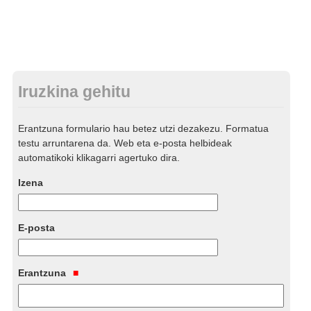
Iruzkina gehitu
Erantzuna formulario hau betez utzi dezakezu. Formatua
testu arruntarena da. Web eta e-posta helbideak
automatikoki klikagarri agertuko dira.
Izena
E-posta
Erantzuna