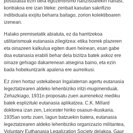
postulatua ezin dela egozentrismo nartzisoarekin nahasi,
kontrakoa ere izan liteke: zenbait kasutan sakrifizio
indibiduala exijitu beharra baitago, zorion kolektiboaren
izenean.
Halako premisetatik abiatuta, ez da harritzekoa
utilitarismoak eutanasia zilegitzea: etika horrek plazeren
eta oinazeen kalkulua egiten duen heinean, esan gabe
doa eutanasia erabili behar dela bizitza batek askoz ere
oinaze gehiago dakarrenean atsegina baino, eta ezin
bada hobekuntzarik apalena ere aurreikusi.
Ez ziren hortaz ustekabean Ingalaterran agertu eutanasia
legeztatzearen aldeko lehenbiziko iritzi-mugimenduak.
Zehazkiago, 1931n proposatu zuen aurrenekoz mediku
batek esplizituki eutanasia aplikatzea. C.K. Millard
doktorea izan zen, Leicester hiriko osasun-ikuskaria.
1935an sortu zuen, lagun batzuekin batera, eutanasia
legeztatzearen aldeko lehenbiziko organizazio militantea,
Voluntary Euthanasia Legalization Society delakoa. Gaur