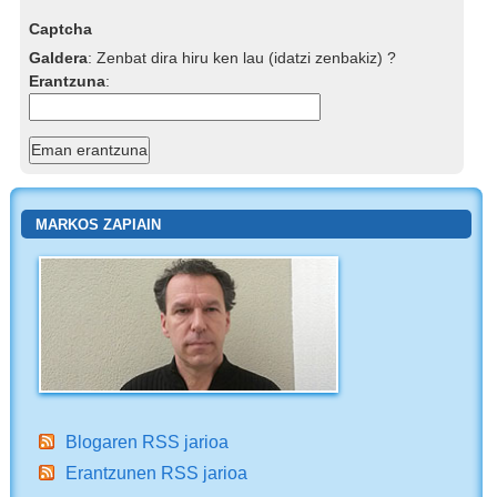
Captcha
Galdera
:
Zenbat dira hiru ken lau (idatzi zenbakiz) ?
Erantzuna
:
MARKOS ZAPIAIN
Blogaren RSS jarioa
Erantzunen RSS jarioa