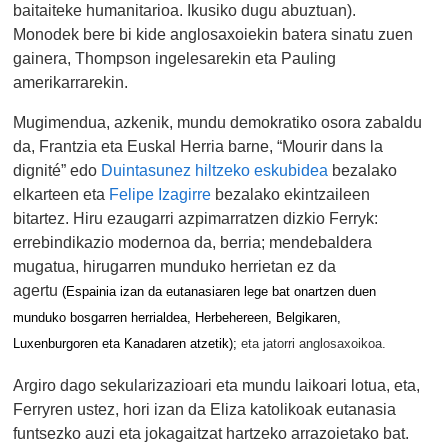
baitaiteke humanitarioa. Ikusiko dugu abuztuan).
Monodek bere bi kide anglosaxoiekin batera sinatu zuen
gainera, Thompson ingelesarekin eta Pauling
amerikarrarekin.
Mugimendua, azkenik, mundu demokratiko osora zabaldu
da, Frantzia eta Euskal Herria barne, “Mourir dans la
dignité” edo
Duintasunez hiltzeko eskubidea
bezalako
elkarteen eta
Felipe Izagirre
bezalako ekintzaileen
bitartez. Hiru ezaugarri azpimarratzen dizkio Ferryk:
errebindikazio modernoa da, berria; mendebaldera
mugatua, hirugarren munduko herrietan ez da
agertu
(
Espainia izan da eutanasiaren lege bat onartzen duen
munduko bosgarren herrialdea, Herbehereen, Belgikaren,
Luxenburgoren eta Kanadaren atzetik);
eta jatorri anglosaxoikoa.
Argiro dago sekularizazioari eta mundu laikoari lotua, eta,
Ferryren ustez, hori izan da Eliza katolikoak eutanasia
funtsezko auzi eta jokagaitzat hartzeko arrazoietako bat.