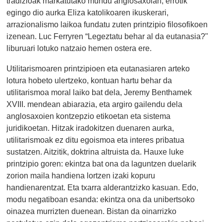
tradizioak markatutako mundu anglosaxoian, errotik
egingo dio aurka Eliza katolikoaren ikuskerari,
arrazionalismo laikoa fundatu zuten printzipio filosofikoen
izenean. Luc Ferryren “Legeztatu behar al da eutanasia?"
liburuari lotuko natzaio hemen ostera ere.
Utilitarismoaren printzipioen eta eutanasiaren arteko
lotura hobeto ulertzeko, kontuan hartu behar da
utilitarismoa moral laiko bat dela, Jeremy Benthamek
XVIII. mendean abiarazia, eta argiro gailendu dela
anglosaxoien kontzepzio etikoetan eta sistema
juridikoetan. Hitzak iradokitzen duenaren aurka,
utilitarismoak ez ditu egoismoa eta interes pribatua
sustatzen. Aitzitik, doktrina altruista da. Hauxe luke
printzipio goren: ekintza bat ona da laguntzen duelarik
zorion maila handiena lortzen izaki kopuru
handienarentzat. Eta txarra alderantzizko kasuan. Edo,
modu negatiboan esanda: ekintza ona da unibertsoko
oinazea murrizten duenean. Bistan da oinarrizko