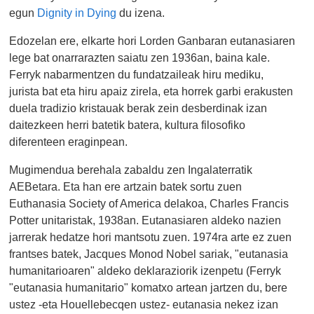
egun
Dignity in Dying
du izena.
Edozelan ere, elkarte hori Lorden Ganbaran eutanasiaren
lege bat onarrarazten saiatu zen 1936an, baina kale.
Ferryk nabarmentzen du fundatzaileak hiru mediku,
jurista bat eta hiru apaiz zirela, eta horrek garbi erakusten
duela tradizio kristauak berak zein desberdinak izan
daitezkeen herri batetik batera, kultura filosofiko
diferenteen eraginpean.
Mugimendua berehala zabaldu zen Ingalaterratik
AEBetara. Eta han ere artzain batek sortu zuen
Euthanasia Society of America delakoa, Charles Francis
Potter unitaristak, 1938an. Eutanasiaren aldeko nazien
jarrerak hedatze hori mantsotu zuen. 1974ra arte ez zuen
frantses batek, Jacques Monod Nobel sariak, "eutanasia
humanitarioaren" aldeko deklaraziorik izenpetu (Ferryk
"eutanasia humanitario" komatxo artean jartzen du, bere
ustez -eta Houellebecqen ustez- eutanasia nekez izan