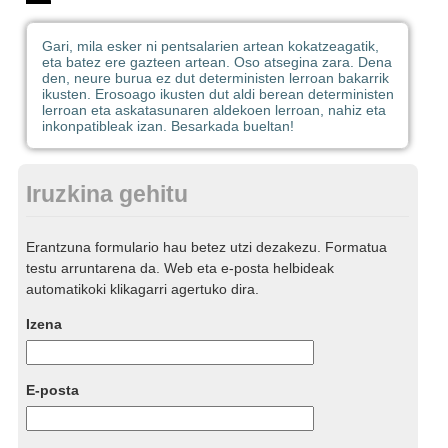
Gari, mila esker ni pentsalarien artean kokatzeagatik,
eta batez ere gazteen artean. Oso atsegina zara. Dena
den, neure burua ez dut deterministen lerroan bakarrik
ikusten. Erosoago ikusten dut aldi berean deterministen
lerroan eta askatasunaren aldekoen lerroan, nahiz eta
inkonpatibleak izan. Besarkada bueltan!
Iruzkina gehitu
Erantzuna formulario hau betez utzi dezakezu. Formatua
testu arruntarena da. Web eta e-posta helbideak
automatikoki klikagarri agertuko dira.
Izena
E-posta