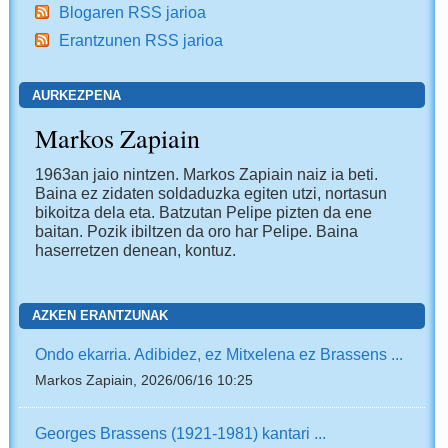
Blogaren RSS jarioa
Erantzunen RSS jarioa
AURKEZPENA
Markos Zapiain
1963an jaio nintzen. Markos Zapiain naiz ia beti.
Baina ez zidaten soldaduzka egiten utzi, nortasun
bikoitza dela eta. Batzutan Pelipe pizten da ene
baitan. Pozik ibiltzen da oro har Pelipe. Baina
haserretzen denean, kontuz.
AZKEN ERANTZUNAK
Ondo ekarria. Adibidez, ez Mitxelena ez Brassens ...
Markos Zapiain, 2026/06/16 10:25
Georges Brassens (1921-1981) kantari ...