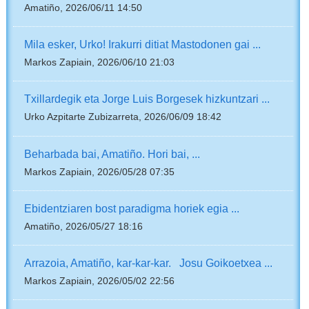
Amatiño, 2026/06/11 14:50
Mila esker, Urko! Irakurri ditiat Mastodonen gai ...
Markos Zapiain, 2026/06/10 21:03
Txillardegik eta Jorge Luis Borgesek hizkuntzari ...
Urko Azpitarte Zubizarreta, 2026/06/09 18:42
Beharbada bai, Amatiño. Hori bai, ...
Markos Zapiain, 2026/05/28 07:35
Ebidentziaren bost paradigma horiek egia ...
Amatiño, 2026/05/27 18:16
Arrazoia, Amatiño, kar-kar-kar. Josu Goikoetxea ...
Markos Zapiain, 2026/05/02 22:56