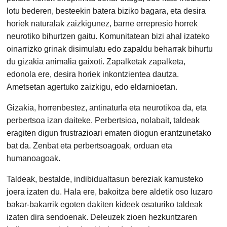
lotu bederen, besteekin batera biziko bagara, eta desira
horiek naturalak zaizkigunez, barne errepresio horrek
neurotiko bihurtzen gaitu. Komunitatean bizi ahal izateko
oinarrizko grinak disimulatu edo zapaldu beharrak bihurtu
du gizakia animalia gaixoti. Zapalketak zapalketa,
edonola ere, desira horiek inkontzientea dautza.
Ametsetan agertuko zaizkigu, edo eldarnioetan.
Gizakia, horrenbestez, antinaturla eta neurotikoa da, eta
perbertsoa izan daiteke.
Perbertsioa, nolabait, taldeak
eragiten digun frustrazioari ematen diogun erantzunetako
bat da. Zenbat eta perbertsoagoak, orduan eta
humanoagoak.
Taldeak, bestalde, indibidualtasun bereziak kamusteko
joera izaten du. Hala ere, bakoitza bere aldetik oso luzaro
bakar-bakarrik egoten dakiten kideek osaturiko taldeak
izaten dira sendoenak. Deleuzek zioen hezkuntzaren