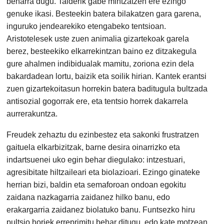
beharra dugu. Talderik gabe mintzatzen ere ezingo
genuke ikasi. Besteekin batera bilakatzen gara garena,
inguruko jendearekiko etengabeko tentsioan.
Aristotelesek uste zuen animalia gizartekoak garela
berez, besteekiko elkarrekintzan baino ez ditzakegula
gure ahalmen indibidualak mamitu, zoriona ezin dela
bakardadean lortu, baizik eta soilik hirian. Kantek erantsi
zuen gizartekoitasun horrekin batera baditugula bultzada
antisozial gogorrak ere, eta tentsio horrek dakarrela
aurrerakuntza.
Freudek zehaztu du ezinbestez eta sakonki frustratzen
gaituela elkarbizitzak, barne desira oinarrizko eta
indartsuenei uko egin behar diegulako: intzestuari,
agresibitate hiltzaileari eta biolazioari. Ezingo ginateke
herrian bizi, baldin eta semaforoan ondoan egokitu
zaidana nazkagarria zaidanez hilko banu, edo
erakargarria zaidanez biolatuko banu. Funtsezko hiru
pultsio horiek erreprimitu behar ditugu, edo kate motzean