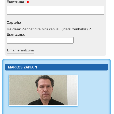
Erantzuna
Captcha
Galdera
:
Zenbat dira hiru ken lau (idatzi zenbakiz) ?
Erantzuna
:
MARKOS ZAPIAIN