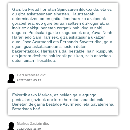
Gari, ba Freud horretan Spinozaren ildokoa da, eta ez
du giza askatasunean sinesten. Haurtzaroak
determinatzen omen gaitu. Jendaurreko azalpenak
gorabehera, edo gure buruari saltzen dizkiogunak, ia
inoiz ez dakigu benetan zergatik nahi dugun nahi
duguna. Pentsalari gazte ezagunenek ere, Yuval Noah
Harari edo Sam Harrisek, giza askatasuna ukatzen
dute. Joxe Azurmendi eta Fernando Savater dira, gaur
egun, giza askatasunean sinesten duten
bakarretakoak. Harrigarria da, bestalde, hain ikuspuntu
eta jarrera desberdinak izanik politikan, zein antzekoa
duten oinarri filosofikoa.
Gari Araolaza dio:
2022/06/28 09:13
Eskerrik asko Markos, ez nekien gaur egungo
pentsalari gazteok ere lerro horretan zeundetenik.
Benetan deigarria bestalde Azurmendi eta Savaterrena.
Besarkada bat!
Markos Zapiain dio:
2022/06/28 11:30