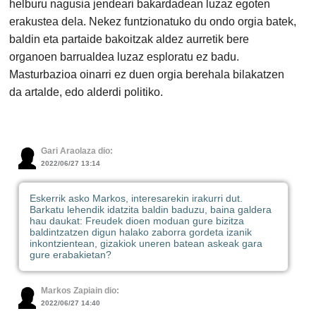
helburu nagusia jendeari bakardadean luzaz egoten
erakustea dela. Nekez funtzionatuko du ondo orgia batek,
baldin eta partaide bakoitzak aldez aurretik bere
organoen barrualdea luzaz esploratu ez badu.
Masturbazioa oinarri ez duen orgia berehala bilakatzen
da artalde, edo alderdi politiko.
Gari Araolaza dio:
2022/06/27 13:14
Eskerrik asko Markos, interesarekin irakurri dut.
Barkatu lehendik idatzita baldin baduzu, baina galdera
hau daukat: Freudek dioen moduan gure bizitza
baldintzatzen digun halako zaborra gordeta izanik
inkontzientean, gizakiok uneren batean askeak gara
gure erabakietan?
Markos Zapiain dio:
2022/06/27 14:40