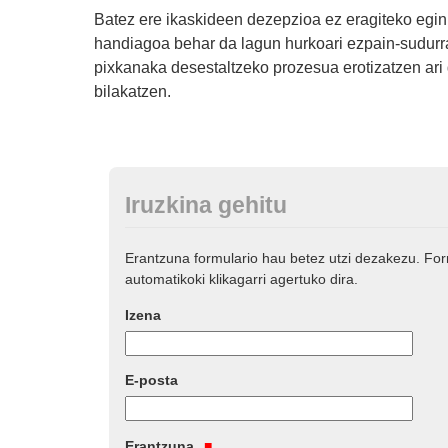
Batez ere ikaskideen dezepzioa ez eragiteko egin
handiagoa behar da lagun hurkoari ezpain-sudurr
pixkanaka desestaltzeko prozesua erotizatzen ari 
bilakatzen.
Iruzkina gehitu
Erantzuna formulario hau betez utzi dezakezu. Fo
automatikoki klikagarri agertuko dira.
Izena
E-posta
Erantzuna