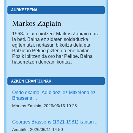
AURKEZPENA
Markos Zapiain
1963an jaio nintzen. Markos Zapiain naiz
ia beti. Baina ez zidaten soldaduzka
egiten utzi, nortasun bikoitza dela eta.
Batzutan Pelipe pizten da ene baitan.
Pozik ibiltzen da oro har Pelipe. Baina
haserretzen denean, kontuz.
AZKEN ERANTZUNAK
Ondo ekarria. Adibidez, ez Mitxelena ez
Brassens ...
Markos Zapiain, 2026/06/16 10:25
Georges Brassens (1921-1981) kantari ...
Amatiño, 2026/06/11 14:50