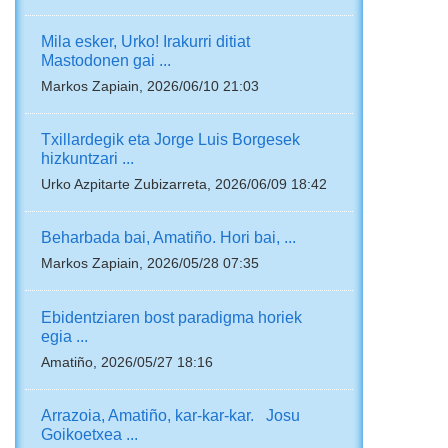
Mila esker, Urko! Irakurri ditiat
Mastodonen gai ...
Markos Zapiain, 2026/06/10 21:03
Txillardegik eta Jorge Luis Borgesek
hizkuntzari ...
Urko Azpitarte Zubizarreta, 2026/06/09 18:42
Beharbada bai, Amatiño. Hori bai, ...
Markos Zapiain, 2026/05/28 07:35
Ebidentziaren bost paradigma horiek
egia ...
Amatiño, 2026/05/27 18:16
Arrazoia, Amatiño, kar-kar-kar. Josu
Goikoetxea ...