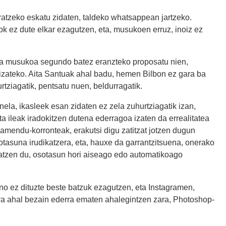
eratzeko eskatu zidaten, taldeko whatsappean jartzeko.
ok ez dute elkar ezagutzen, eta, musukoen erruz, inoiz ez
eta musukoa segundo batez eranzteko proposatu nien,
 izateko. Aita Santuak ahal badu, hemen Bilbon ez gara ba
rtziagatik, pentsatu nuen, beldurragatik.
ela, ikasleek esan zidaten ez zela zuhurtziagatik izan,
eta ileak iradokitzen dutena ederragoa izaten da errealitatea
samendu-korronteak, erakutsi digu zatitzat jotzen dugun
otasuna irudikatzera, eta, hauxe da garrantzitsuena, onerako
katzen du, osotasun hori aiseago edo automatikoago
ino ez dituzte beste batzuk ezagutzen, eta Instagramen,
ura ahal bezain ederra ematen ahalegintzen zara, Photoshop-