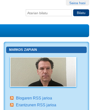
Saioa hasi
Bilatu atarian
Bilaketa
aurreratua…
MARKOS ZAPIAIN
Blogaren RSS jarioa
Erantzunen RSS jarioa