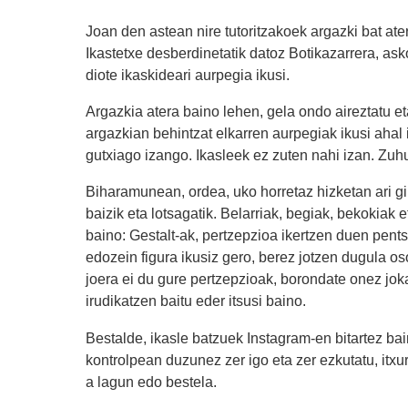
Joan den astean nire tutoritzakoek argazki bat at
Ikastetxe desberdinetatik datoz Botikazarrera, ask
diote ikaskideari aurpegia ikusi.
Argazkia atera baino lehen, gela ondo aireztatu 
argazkian behintzat elkarren aurpegiak ikusi ahal
gutxiago izango. Ikasleek ez zuten nahi izan. Zuhu
Biharamunean, ordea, uko horretaz hizketan ari gin
baizik eta lotsagatik. Belarriak, begiak, bekokiak 
baino: Gestalt-ak, pertzepzioa ikertzen duen pent
edozein figura ikusiz gero, berez jotzen dugula os
joera ei du gure pertzepzioak, borondate onez jo
irudikatzen baitu eder itsusi baino.
Bestalde, ikasle batzuek Instagram-en bitartez ba
kontrolpean duzunez zer igo eta zer ezkutatu, itx
a lagun edo bestela.