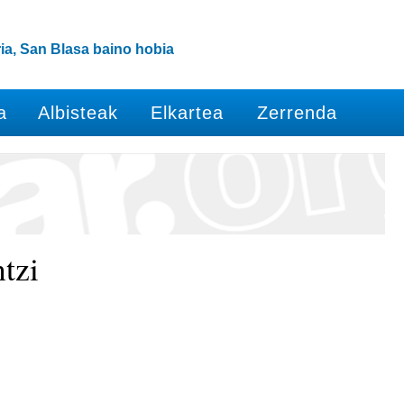
ia, San Blasa baino hobia
a
Albisteak
Elkartea
Zerrenda
tzi