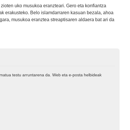
 zioten uko musukoa eranzteari. Gero eta konfiantza
ak erakusteko. Belo islamdarraren kasuan bezala, ahoa
gara, musukoa eranztea streaptisaren aldaera bat ari da
rmatua testu arruntarena da. Web eta e-posta helbideak