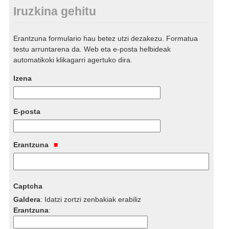
Iruzkina gehitu
Erantzuna formulario hau betez utzi dezakezu. Formatua
testu arruntarena da. Web eta e-posta helbideak
automatikoki klikagarri agertuko dira.
Izena
E-posta
Erantzuna
Captcha
Galdera
:
Idatzi zortzi zenbakiak erabiliz
Erantzuna
: