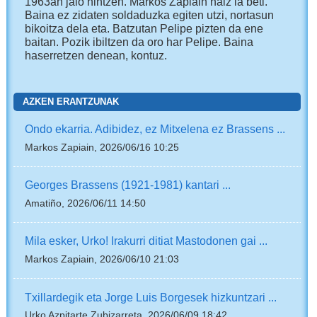
1963an jaio nintzen. Markos Zapiain naiz ia beti.
Baina ez zidaten soldaduzka egiten utzi, nortasun
bikoitza dela eta. Batzutan Pelipe pizten da ene
baitan. Pozik ibiltzen da oro har Pelipe. Baina
haserretzen denean, kontuz.
AZKEN ERANTZUNAK
Ondo ekarria. Adibidez, ez Mitxelena ez Brassens ...
Markos Zapiain, 2026/06/16 10:25
Georges Brassens (1921-1981) kantari ...
Amatiño, 2026/06/11 14:50
Mila esker, Urko! Irakurri ditiat Mastodonen gai ...
Markos Zapiain, 2026/06/10 21:03
Txillardegik eta Jorge Luis Borgesek hizkuntzari ...
Urko Azpitarte Zubizarreta, 2026/06/09 18:42