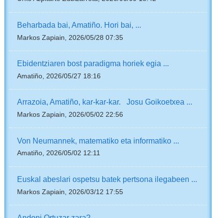
Beharbada bai, Amatiño. Hori bai, ...
Markos Zapiain, 2026/05/28 07:35
Ebidentziaren bost paradigma horiek egia ...
Amatiño, 2026/05/27 18:16
Arrazoia, Amatiño, kar-kar-kar. Josu Goikoetxea ...
Markos Zapiain, 2026/05/02 22:56
Von Neumannek, matematiko eta informatiko ...
Amatiño, 2026/05/02 12:11
Euskal abeslari ospetsu batek pertsona ilegabeen ...
Markos Zapiain, 2026/03/12 17:55
Andoni Ortuzar zara?