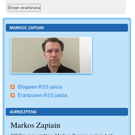
MARKOS ZAPIAIN
Blogaren RSS jarioa
Erantzunen RSS jarioa
AURKEZPENA
Markos Zapiain