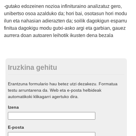
-gutako edozeinen nozioa infinituraino analizatuz gero,
unibertso osoa azalduko da; hori bai, osotasun hori modu
ilun eta nahasian adierazten da; soilik dagokigun esparru
finitua dagokigu modu gutxi-asko argi eta garbian, gauez
aurrera doan autoaren leihotik ikusten dena bezala
Iruzkina gehitu
Erantzuna formulario hau betez utzi dezakezu. Formatua
testu arruntarena da. Web eta e-posta helbideak
automatikoki klikagarri agertuko dira.
Izena
E-posta