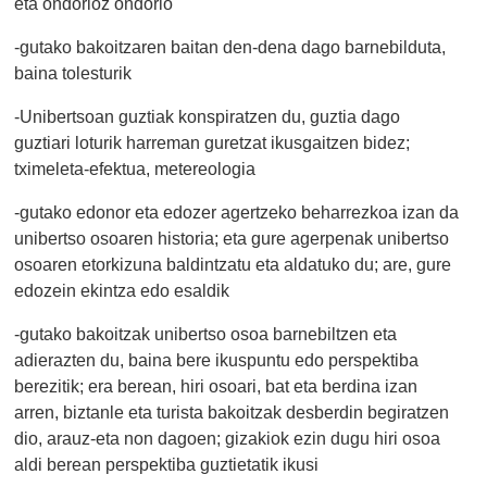
eta ondorioz ondorio
-gutako bakoitzaren baitan den-dena dago barnebilduta,
baina tolesturik
-Unibertsoan guztiak konspiratzen du, guztia dago
guztiari loturik harreman guretzat ikusgaitzen bidez;
tximeleta-efektua, metereologia
-gutako edonor eta edozer agertzeko beharrezkoa izan da
unibertso osoaren historia; eta gure agerpenak unibertso
osoaren etorkizuna baldintzatu eta aldatuko du; are, gure
edozein ekintza edo esaldik
-gutako bakoitzak unibertso osoa barnebiltzen eta
adierazten du, baina bere ikuspuntu edo perspektiba
berezitik; era berean, hiri osoari, bat eta berdina izan
arren, biztanle eta turista bakoitzak desberdin begiratzen
dio, arauz-eta non dagoen; gizakiok ezin dugu hiri osoa
aldi berean perspektiba guztietatik ikusi