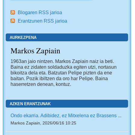
Blogaren RSS jarioa
Erantzunen RSS jarioa
AURKEZPENA
Markos Zapiain
1963an jaio nintzen. Markos Zapiain naiz ia beti.
Baina ez zidaten soldaduzka egiten utzi, nortasun
bikoitza dela eta. Batzutan Pelipe pizten da ene
baitan. Pozik ibiltzen da oro har Pelipe. Baina
haserretzen denean, kontuz.
AZKEN ERANTZUNAK
Ondo ekarria. Adibidez, ez Mitxelena ez Brassens ...
Markos Zapiain, 2026/06/16 10:25