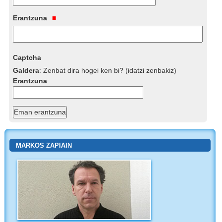
Erantzuna
Captcha
Galdera
:
Zenbat dira hogei ken bi? (idatzi zenbakiz)
Erantzuna
:
MARKOS ZAPIAIN