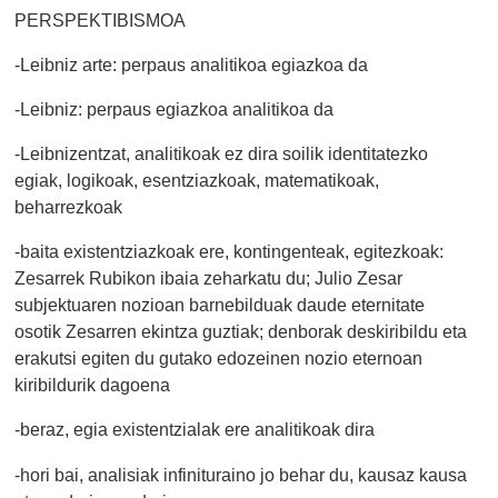
PERSPEKTIBISMOA
-Leibniz arte: perpaus analitikoa egiazkoa da
-Leibniz: perpaus egiazkoa analitikoa da
-Leibnizentzat, analitikoak ez dira soilik identitatezko
egiak, logikoak, esentziazkoak, matematikoak,
beharrezkoak
-baita existentziazkoak ere, kontingenteak, egitezkoak:
Zesarrek Rubikon ibaia zeharkatu du; Julio Zesar
subjektuaren nozioan barnebilduak daude eternitate
osotik Zesarren ekintza guztiak; denborak deskiribildu eta
erakutsi egiten du gutako edozeinen nozio eternoan
kiribildurik dagoena
-beraz, egia existentzialak ere analitikoak dira
-hori bai, analisiak infinituraino jo behar du, kausaz kausa