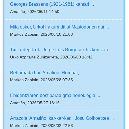
Georges Brassens (1921-1981) kantari ...
Amatiño, 2026/06/11 14:50
Mila esker, Urko! Irakurri ditiat Mastodonen gai ...
Markos Zapiain, 2026/06/10 21:03
Txillardegik eta Jorge Luis Borgesek hizkuntzari ...
Urko Azpitarte Zubizarreta, 2026/06/09 18:42
Beharbada bai, Amatiño. Hori bai, ...
Markos Zapiain, 2026/05/28 07:35
Ebidentziaren bost paradigma horiek egia ...
Amatiño, 2026/05/27 18:16
Arrazoia, Amatiño, kar-kar-kar. Josu Goikoetxea ...
Markos Zapiain, 2026/05/02 22:56