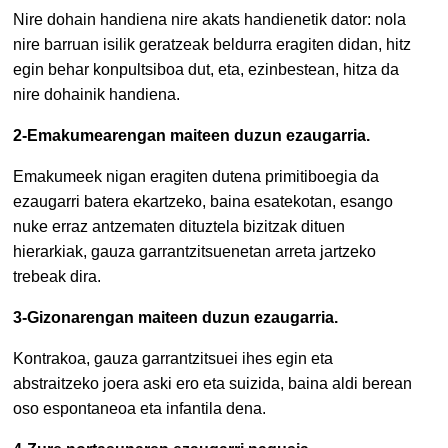
Nire dohain handiena nire akats handienetik dator: nola
nire barruan isilik geratzeak beldurra eragiten didan, hitz
egin behar konpultsiboa dut, eta, ezinbestean, hitza da
nire dohainik handiena.
2-Emakumearengan maiteen duzun ezaugarria.
Emakumeek nigan eragiten dutena primitiboegia da
ezaugarri batera ekartzeko, baina esatekotan, esango
nuke erraz antzematen dituztela bizitzak dituen
hierarkiak, gauza garrantzitsuenetan arreta jartzeko
trebeak dira.
3-Gizonarengan maiteen duzun ezaugarria.
Kontrakoa, gauza garrantzitsuei ihes egin eta
abstraitzeko joera aski ero eta suizida, baina aldi berean
oso espontaneoa eta infantila dena.