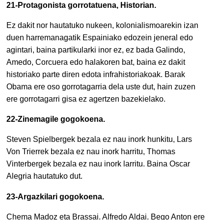
21-Protagonista gorrotatuena, Historian.
Ez dakit nor hautatuko nukeen, kolonialismoarekin izan
duen harremanagatik Espainiako edozein jeneral edo
agintari, baina partikularki inor ez, ez bada Galindo,
Amedo, Corcuera edo halakoren bat, baina ez dakit
historiako parte diren edota infrahistoriakoak. Barak
Obama ere oso gorrotagarria dela uste dut, hain zuzen
ere gorrotagarri gisa ez agertzen bazekielako.
22-Zinemagile gogokoena.
Steven Spielbergek bezala ez nau inork hunkitu, Lars
Von Trierrek bezala ez nau inork harritu, Thomas
Vinterbergek bezala ez nau inork larritu. Baina Oscar
Alegria hautatuko dut.
23-Argazkilari gogokoena.
Chema Madoz eta Brassai. Alfredo Aldai. Bego Anton ere