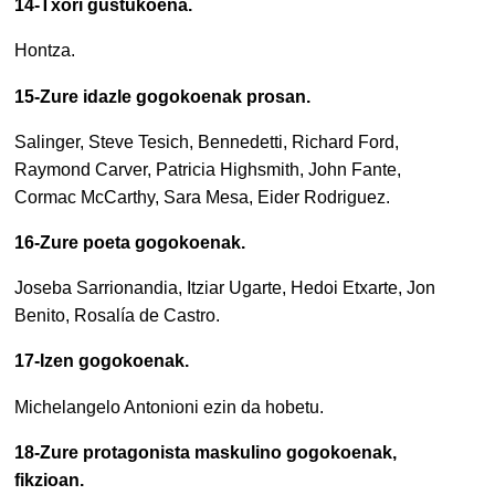
14-Txori gustukoena.
Hontza.
15-Zure idazle gogokoenak prosan.
Salinger, Steve Tesich, Bennedetti, Richard Ford,
Raymond Carver, Patricia Highsmith, John Fante,
Cormac McCarthy, Sara Mesa, Eider Rodriguez.
16-Zure poeta gogokoenak.
Joseba Sarrionandia, Itziar Ugarte, Hedoi Etxarte, Jon
Benito, Rosalía de Castro.
17-Izen gogokoenak.
Michelangelo Antonioni ezin da hobetu.
18-Zure protagonista maskulino gogokoenak,
fikzioan.