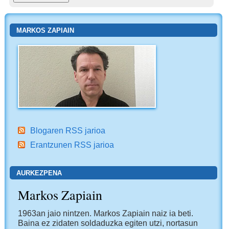
MARKOS ZAPIAIN
Blogaren RSS jarioa
Erantzunen RSS jarioa
AURKEZPENA
Markos Zapiain
1963an jaio nintzen. Markos Zapiain naiz ia beti.
Baina ez zidaten soldaduzka egiten utzi, nortasun