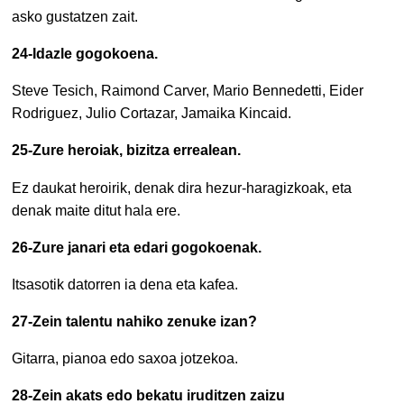
asko gustatzen zait.
24-Idazle gogokoena.
Steve Tesich, Raimond Carver, Mario Bennedetti, Eider
Rodriguez, Julio Cortazar, Jamaika Kincaid.
25-Zure heroiak, bizitza errealean.
Ez daukat heroirik, denak dira hezur-haragizkoak, eta
denak maite ditut hala ere.
26-Zure janari eta edari gogokoenak.
Itsasotik datorren ia dena eta kafea.
27-Zein talentu nahiko zenuke izan?
Gitarra, pianoa edo saxoa jotzekoa.
28-Zein akats edo bekatu iruditzen zaizu