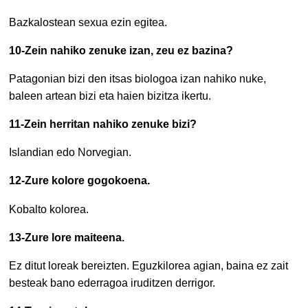
Bazkalostean sexua ezin egitea.
10-Zein nahiko zenuke izan, zeu ez bazina?
Patagonian bizi den itsas biologoa izan nahiko nuke,
baleen artean bizi eta haien bizitza ikertu.
11-Zein herritan nahiko zenuke bizi?
Islandian edo Norvegian.
12-Zure kolore gogokoena.
Kobalto kolorea.
13-Zure lore maiteena.
Ez ditut loreak bereizten. Eguzkilorea agian, baina ez zait
besteak bano ederragoa iruditzen derrigor.