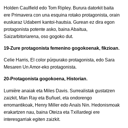
Holden Caulfield edo Tom Ripley. Burura datorkit baita
ere Primavera con una esquina rotako protagonista, orain
euskaraz Udaberri kantoi-hautsia. Gurean ez dira egon
protagonista potente asko, baina Abaitua,
Saizarbitoriarena, oso gogoko dut.
19-Zure protagonista femenino gogokoenak, fikzioan.
Celie Harris, El color púrpurako protagonista, edo Sara
Mesaren Un Amor-eko protagonista.
20-Protagonista gogokoena, Historian.
Lumière anaiak eta Miles Davis. Surrealistak gustatzen
zaizkit, Man Ray eta Buñuel, eta ondorengo
erromantikoak, Henry Miller edo Anaïs Nin. Hedonismoak
erakartzen nau, baina Oteiza eta Txillardegi ere
interesgarriak egiten zaizkit.