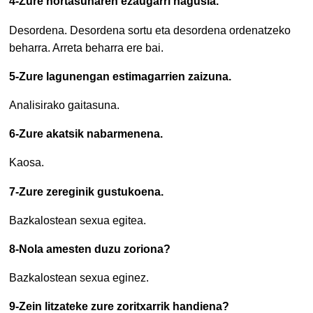
4-Zure nortasunaren ezaugarri nagusia.
Desordena. Desordena sortu eta desordena ordenatzeko
beharra. Arreta beharra ere bai.
5-Zure lagunengan estimagarrien zaizuna.
Analisirako gaitasuna.
6-Zure akatsik nabarmenena.
Kaosa.
7-Zure zereginik gustukoena.
Bazkalostean sexua egitea.
8-Nola amesten duzu zoriona?
Bazkalostean sexua eginez.
9-Zein litzateke zure zoritxarrik handiena?