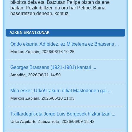
bikoitza dela eta. Batzutan Pelipe pizten da ene
baitan. Pozik ibiltzen da oro har Pelipe. Baina
haserretzen denean, kontuz.
AZKEN ERANTZUNAK
Ondo ekarria. Adibidez, ez Mitxelena ez Brassens ...
Markos Zapiain, 2026/06/16 10:25
Georges Brassens (1921-1981) kantari ...
Amatiño, 2026/06/11 14:50
Mila esker, Urko! Irakurri ditiat Mastodonen gai ...
Markos Zapiain, 2026/06/10 21:03
Txillardegik eta Jorge Luis Borgesek hizkuntzari ...
Urko Azpitarte Zubizarreta, 2026/06/09 18:42