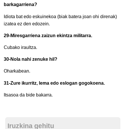
barkagarriena?
Idiota bat edo eskuinekoa (biak batera joan ohi direnak)
izatea ez den edozein.
29-Miresgarriena zaizun ekintza militarra.
Cubako iraultza.
30-Nola nahi zenuke hil?
Oharkabean.
31-Zure ikurritz, lema edo eslogan gogokoena.
Itsasoa da bide bakarra.
Iruzkina gehitu