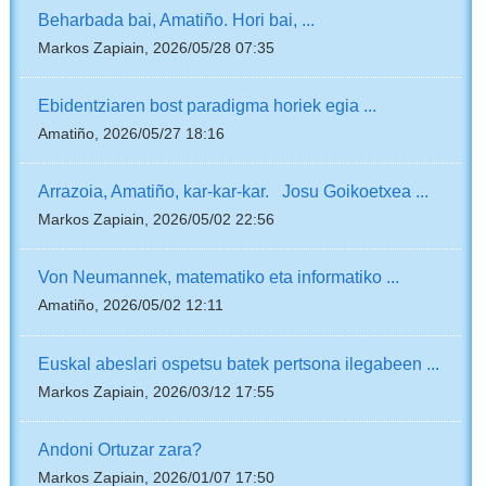
Beharbada bai, Amatiño. Hori bai, ...
Markos Zapiain, 2026/05/28 07:35
Ebidentziaren bost paradigma horiek egia ...
Amatiño, 2026/05/27 18:16
Arrazoia, Amatiño, kar-kar-kar. Josu Goikoetxea ...
Markos Zapiain, 2026/05/02 22:56
Von Neumannek, matematiko eta informatiko ...
Amatiño, 2026/05/02 12:11
Euskal abeslari ospetsu batek pertsona ilegabeen ...
Markos Zapiain, 2026/03/12 17:55
Andoni Ortuzar zara?
Markos Zapiain, 2026/01/07 17:50