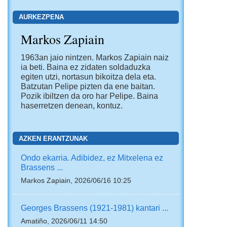
AURKEZPENA
Markos Zapiain
1963an jaio nintzen. Markos Zapiain naiz
ia beti. Baina ez zidaten soldaduzka
egiten utzi, nortasun bikoitza dela eta.
Batzutan Pelipe pizten da ene baitan.
Pozik ibiltzen da oro har Pelipe. Baina
haserretzen denean, kontuz.
AZKEN ERANTZUNAK
Ondo ekarria. Adibidez, ez Mitxelena ez
Brassens ...
Markos Zapiain, 2026/06/16 10:25
Georges Brassens (1921-1981) kantari ...
Amatiño, 2026/06/11 14:50