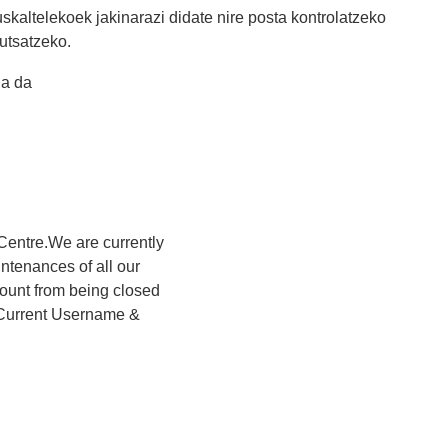
uskaltelekoek jakinarazi didate nire posta kontrolatzeko
utsatzeko.
a da
entre.We are currently
ntenances of all our
ount from being closed
*Current Username &