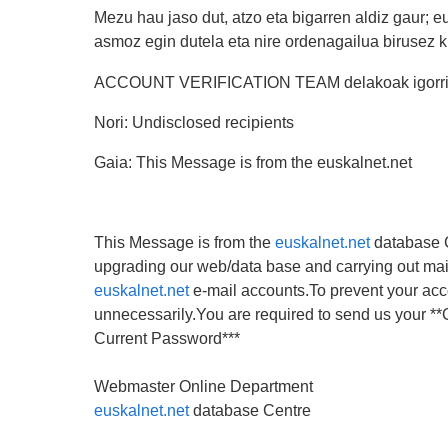
Mezu hau jaso dut, atzo eta bigarren aldiz gaur; e
asmoz egin dutela eta nire ordenagailua birusez k
ACCOUNT VERIFICATION TEAM delakoak igorri
Nori: Undisclosed recipients
Gaia: This Message is from the euskalnet.net
This Message is from the
euskalnet.net
database C
upgrading our web/data base and carrying out mai
euskalnet.net
e-mail accounts.To prevent your acc
unnecessarily.You are required to send us your *
Current Password***
Webmaster Online Department
euskalnet.net
database Centre