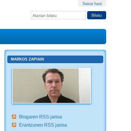
Saioa hasi
Bilatu atarian
Bilaketa
aurreratua…
MARKOS ZAPIAIN
Blogaren RSS jarioa
Erantzunen RSS jarioa