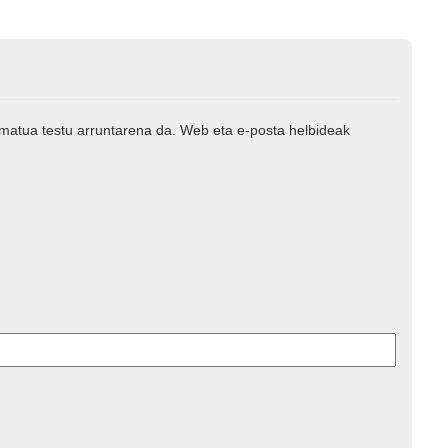
rmatua testu arruntarena da. Web eta e-posta helbideak