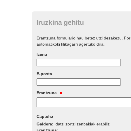
Iruzkina gehitu
Erantzuna formulario hau betez utzi dezakezu. Fo
automatikoki klikagarri agertuko dira.
Izena
E-posta
Erantzuna
Captcha
Galdera
:
Idatzi zortzi zenbakiak erabiliz
Erantzuna
: