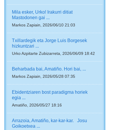
Mila esker, Urko! Irakurri ditiat
Mastodonen gai ...
Markos Zapiain, 2026/06/10 21:03
Txillardegik eta Jorge Luis Borgesek
hizkuntzari ...
Urko Azpitarte Zubizarreta, 2026/06/09 18:42
Beharbada bai, Amatiño. Hori bai, ...
Markos Zapiain, 2026/05/28 07:35
Ebidentziaren bost paradigma horiek
egia ...
Amatiño, 2026/05/27 18:16
Arrazoia, Amatiño, kar-kar-kar. Josu
Goikoetxea ...