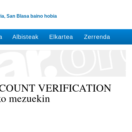
ia, San Blasa baino hobia
a
Albisteak
Elkartea
Zerrenda
 ACCOUNT VERIFICATION
ko mezuekin