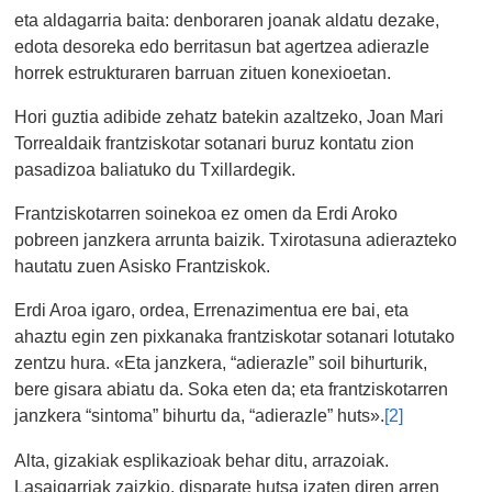
eta aldagarria baita: denboraren joanak aldatu dezake,
edota desoreka edo berritasun bat agertzea adierazle
horrek estrukturaren barruan zituen konexioetan.
Hori guztia adibide zehatz batekin azaltzeko, Joan Mari
Torrealdaik frantziskotar sotanari buruz kontatu zion
pasadizoa baliatuko du Txillardegik.
Frantziskotarren soinekoa ez omen da Erdi Aroko
pobreen janzkera arrunta baizik. Txirotasuna adierazteko
hautatu zuen Asisko Frantziskok.
Erdi Aroa igaro, ordea, Errenazimentua ere bai, eta
ahaztu egin zen pixkanaka frantziskotar sotanari lotutako
zentzu hura. «Eta janzkera, “adierazle” soil bihurturik,
bere gisara abiatu da. Soka eten da; eta frantziskotarren
janzkera “sintoma” bihurtu da, “adierazle” huts».
[2]
Alta, gizakiak esplikazioak behar ditu, arrazoiak.
Lasaigarriak zaizkio, disparate hutsa izaten diren arren