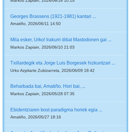
Markos Zapiain, 2026/06/16 10:25
Georges Brassens (1921-1981) kantari ...
Amatiño, 2026/06/11 14:50
Mila esker, Urko! Irakurri ditiat Mastodonen gai ...
Markos Zapiain, 2026/06/10 21:03
Txillardegik eta Jorge Luis Borgesek hizkuntzari ...
Urko Azpitarte Zubizarreta, 2026/06/09 18:42
Beharbada bai, Amatiño. Hori bai, ...
Markos Zapiain, 2026/05/28 07:35
Ebidentziaren bost paradigma horiek egia ...
Amatiño, 2026/05/27 18:16