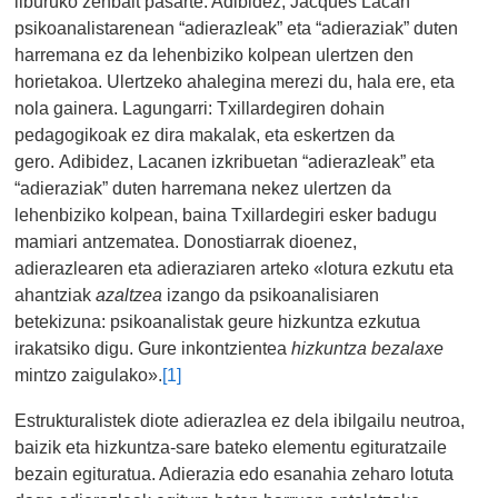
liburuko zenbait pasarte. Adibidez, Jacques Lacan
psikoanalistarenean “adierazleak” eta “adieraziak” duten
harremana ez da lehenbiziko kolpean ulertzen den
horietakoa. Ulertzeko ahalegina merezi du, hala ere, eta
nola gainera. Lagungarri: Txillardegiren dohain
pedagogikoak ez dira makalak, eta eskertzen da
gero. Adibidez, Lacanen izkribuetan “adierazleak” eta
“adieraziak” duten harremana nekez ulertzen da
lehenbiziko kolpean, baina Txillardegiri esker badugu
mamiari antzematea. Donostiarrak dioenez,
adierazlearen eta adieraziaren arteko «lotura ezkutu eta
ahantziak
azaltzea
izango da psikoanalisiaren
betekizuna: psikoanalistak geure hizkuntza ezkutua
irakatsiko digu. Gure inkontzientea
hizkuntza bezalaxe
mintzo zaigulako».
[1]
Estrukturalistek diote adierazlea ez dela ibilgailu neutroa,
baizik eta hizkuntza-sare bateko elementu egituratzaile
bezain egituratua. Adierazia edo esanahia zeharo lotuta