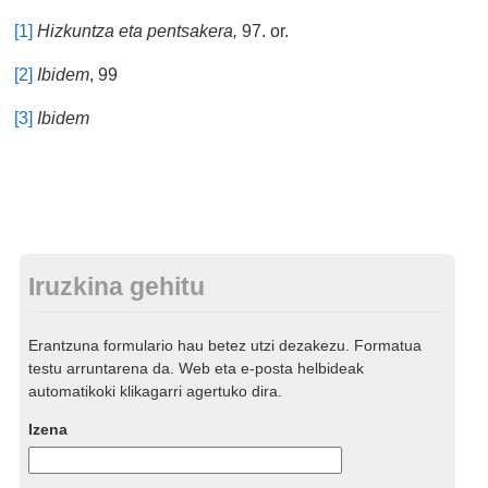
[1]
Hizkuntza eta pentsakera,
97. or.
[2]
Ibidem
, 99
[3]
Ibidem
Iruzkina gehitu
Erantzuna formulario hau betez utzi dezakezu. Formatua
testu arruntarena da. Web eta e-posta helbideak
automatikoki klikagarri agertuko dira.
Izena