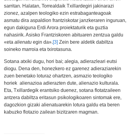
sarritan. Halatan, Torrealdaik Txillardegiri jakinarazi
zionez, azalpen teologiko ezin estrabaganteagoak
asmatu dira aspaldion frantziskotar janzkeraren inguruan,
egun dakiguna Erdi Arora proiektaturik eta guztia
nahasirik. Asisko Frantziskoren abituaren zentzua galdu
«eta
alienatu
egin da».
[3]
Zein bere aldetik dabiltza
soineko marroia eta txirotasuna.
Sotana atxiki dugu, hori bai; alegia, adierazleari eutsi
diogu. Dena den, honezkero ez garenez adieraziarekin
zuen benetako loturaz ohartzen, asmazio teologiko
horiek alienazioa adierazten dute, alienazio kulturala.
Eta, Txillardegik erantsiko duenez, sotana flotatzaileen
antzera dabiltza eritasun psikologikoaren sintomak ere,
dagozkion gizaki alienatuarekin lotura galdu eta beren
kabuzko flotazio zailean bizitzaren magman.