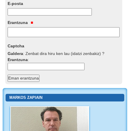
E-posta
Erantzuna
Captcha
Galdera
:
Zenbat dira hiru ken lau (idatzi zenbakiz) ?
Erantzuna
:
MARKOS ZAPIAIN