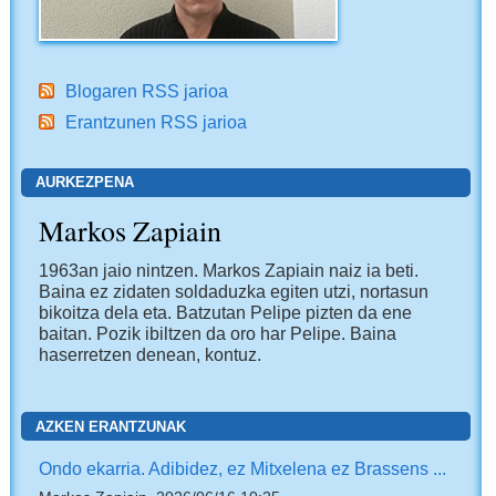
Blogaren RSS jarioa
Erantzunen RSS jarioa
AURKEZPENA
Markos Zapiain
1963an jaio nintzen. Markos Zapiain naiz ia beti.
Baina ez zidaten soldaduzka egiten utzi, nortasun
bikoitza dela eta. Batzutan Pelipe pizten da ene
baitan. Pozik ibiltzen da oro har Pelipe. Baina
haserretzen denean, kontuz.
AZKEN ERANTZUNAK
Ondo ekarria. Adibidez, ez Mitxelena ez Brassens ...