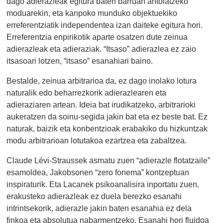
dago adierazleak egitura baten barruan antolatzeko
moduarekin, eta kanpoko munduko objektuekiko
erreferentziatik independentea izan daiteke egitura hori.
Erreferentzia enpirikotik aparte osatzen dute zeinua
adierazleak eta adieraziak. “Itsaso” adierazlea ez zaio
itsasoari lotzen, “itsaso” esanahiari baino.
Bestalde, zeinua arbitrarioa da, ez dago inolako lotura
naturalik edo beharrezkorik adierazlearen eta
adieraziaren artean. Ideia bat irudikatzeko, arbitrarioki
aukeratzen da soinu-segida jakin bat eta ez beste bat. Ez
naturak, baizik eta konbentzioak erabakiko du hizkuntzak
modu arbitrarioan lotutakoa ezartzea eta zabaltzea.
Claude Lévi-Straussek asmatu zuen “adierazle flotatzaile”
esamoldea, Jakobsonen “zero fonema” kontzeptuan
inspiraturik. Eta Lacanek psikoanalisira inportatu zuen,
erakusteko adierazleak ez duela berezko esanahi
intrintsekorik, adierazle jakin baten esanahia ez dela
finkoa eta absolutua nabarmentzeko.
Esanahi hori fluidoa