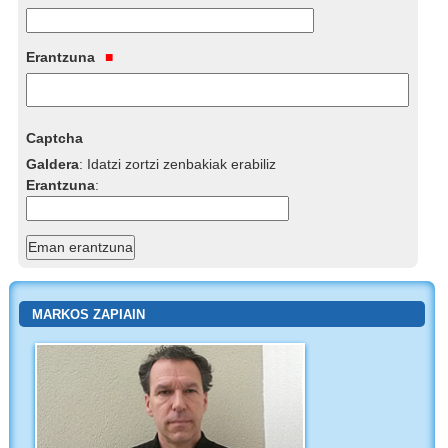
Erantzuna
Captcha
Galdera
:
Idatzi zortzi zenbakiak erabiliz
Erantzuna
:
MARKOS ZAPIAIN