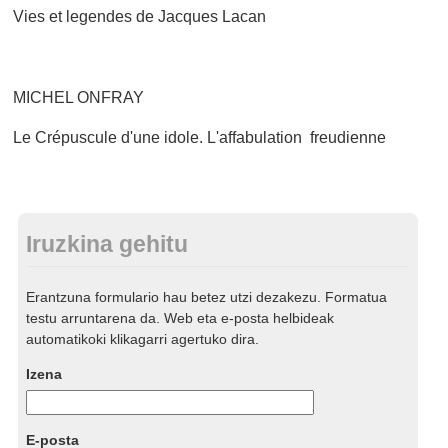
Vies et legendes de Jacques Lacan
MICHEL ONFRAY
Le Crépuscule d'une idole. L'affabulation freudienne
Iruzkina gehitu
Erantzuna formulario hau betez utzi dezakezu. Formatua
testu arruntarena da. Web eta e-posta helbideak
automatikoki klikagarri agertuko dira.
Izena
E-posta