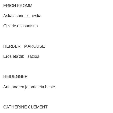
ERICH FROMM
Askatasunetik iheska
Gizarte osasuntsua
HERBERT MARCUSE
Eros eta zibilizazioa
HEIDEGGER
Artelanaren jatorria eta beste
CATHERINE CLÉMENT