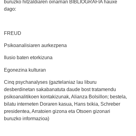
buruzko hitzaldiaren oinarrian BIBLIOGRAFIA hauxe
dago:
FREUD
Psikoanalisiaren aurkezpena
Ilusio baten etorkizuna
Egonezina kulturan
Cinq psychanalyses (gaztelaniaz lau liburu
desberdinetan sakabanatuta daude bost tratamendu
psikoanalitikoen kontakizunak, Alianza Bolsillon; bestela,
bilatu interneten Doraren kasua, Hans txikia, Schreber
presidentea, Arratoien gizona eta Otsoen gizonari
buruzko informazioa)