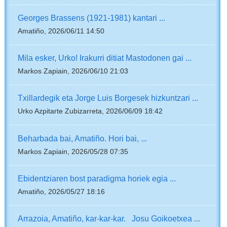
Georges Brassens (1921-1981) kantari ...
Amatiño, 2026/06/11 14:50
Mila esker, Urko! Irakurri ditiat Mastodonen gai ...
Markos Zapiain, 2026/06/10 21:03
Txillardegik eta Jorge Luis Borgesek hizkuntzari ...
Urko Azpitarte Zubizarreta, 2026/06/09 18:42
Beharbada bai, Amatiño. Hori bai, ...
Markos Zapiain, 2026/05/28 07:35
Ebidentziaren bost paradigma horiek egia ...
Amatiño, 2026/05/27 18:16
Arrazoia, Amatiño, kar-kar-kar. Josu Goikoetxea ...