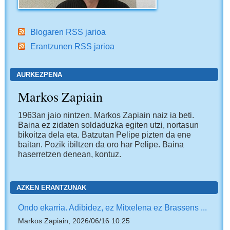
Blogaren RSS jarioa
Erantzunen RSS jarioa
AURKEZPENA
Markos Zapiain
1963an jaio nintzen. Markos Zapiain naiz ia beti.
Baina ez zidaten soldaduzka egiten utzi, nortasun
bikoitza dela eta. Batzutan Pelipe pizten da ene
baitan. Pozik ibiltzen da oro har Pelipe. Baina
haserretzen denean, kontuz.
AZKEN ERANTZUNAK
Ondo ekarria. Adibidez, ez Mitxelena ez Brassens ...
Markos Zapiain, 2026/06/16 10:25