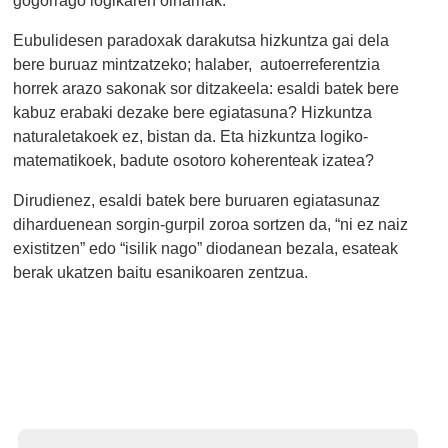
Eubulidesen paradoxak darakutsa hizkuntza gai dela
bere buruaz mintzatzeko; halaber, autoerreferentzia
horrek arazo sakonak sor ditzakeela: esaldi batek bere
kabuz erabaki dezake bere egiatasuna? Hizkuntza
naturaletakoek ez, bistan da. Eta hizkuntza logiko-
matematikoek, badute osotoro koherenteak izatea?
Dirudienez, esaldi batek bere buruaren egiatasunaz
diharduenean sorgin-gurpil zoroa sortzen da, “ni ez naiz
existitzen” edo “isilik nago” diodanean bezala, esateak
berak ukatzen baitu esanikoaren zentzua.