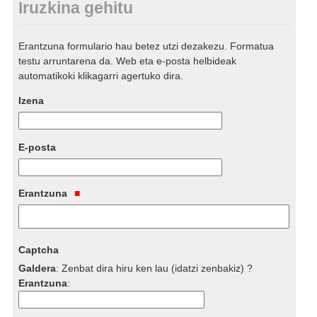
Iruzkina gehitu
Erantzuna formulario hau betez utzi dezakezu. Formatua
testu arruntarena da. Web eta e-posta helbideak
automatikoki klikagarri agertuko dira.
Izena
E-posta
Erantzuna
Captcha
Galdera
:
Zenbat dira hiru ken lau (idatzi zenbakiz) ?
Erantzuna
: