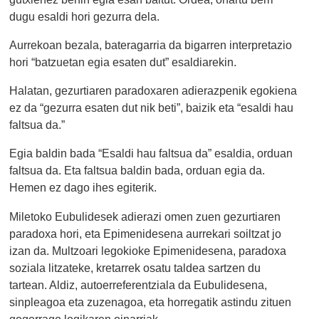
dugu esaldi hori gezurra dela.
Aurrekoan bezala, bateragarria da bigarren interpretazio
hori “batzuetan egia esaten dut” esaldiarekin.
Halatan, gezurtiaren paradoxaren adierazpenik egokiena
ez da “gezurra esaten dut nik beti”, baizik eta “esaldi hau
faltsua da.”
Egia baldin bada “Esaldi hau faltsua da” esaldia, orduan
faltsua da. Eta faltsua baldin bada, orduan egia da.
Hemen ez dago ihes egiterik.
Miletoko Eubulidesek adierazi omen zuen gezurtiaren
paradoxa hori, eta Epimenidesena aurrekari soiltzat jo
izan da. Multzoari legokioke Epimenidesena, paradoxa
soziala litzateke, kretarrek osatu taldea sartzen du
tartean. Aldiz, autoerreferentziala da Eubulidesena,
sinpleagoa eta zuzenagoa, eta horregatik astindu zituen
gogorrago logikaren oinarriak.