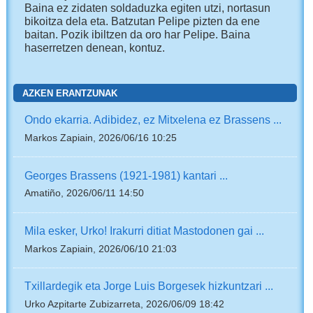
Baina ez zidaten soldaduzka egiten utzi, nortasun
bikoitza dela eta. Batzutan Pelipe pizten da ene
baitan. Pozik ibiltzen da oro har Pelipe. Baina
haserretzen denean, kontuz.
AZKEN ERANTZUNAK
Ondo ekarria. Adibidez, ez Mitxelena ez Brassens ...
Markos Zapiain, 2026/06/16 10:25
Georges Brassens (1921-1981) kantari ...
Amatiño, 2026/06/11 14:50
Mila esker, Urko! Irakurri ditiat Mastodonen gai ...
Markos Zapiain, 2026/06/10 21:03
Txillardegik eta Jorge Luis Borgesek hizkuntzari ...
Urko Azpitarte Zubizarreta, 2026/06/09 18:42