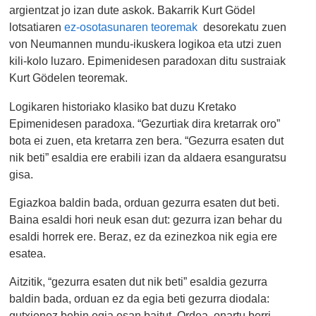
argientzat jo izan dute askok. Bakarrik Kurt Gödel
lotsatiaren
ez-osotasunaren teoremak
desorekatu zuen
von Neumannen mundu-ikuskera logikoa eta utzi zuen
kili-kolo luzaro. Epimenidesen paradoxan ditu sustraiak
Kurt Gödelen teoremak.
Logikaren historiako klasiko bat duzu Kretako
Epimenidesen paradoxa. “Gezurtiak dira kretarrak oro”
bota ei zuen, eta kretarra zen bera. “Gezurra esaten dut
nik beti” esaldia ere erabili izan da aldaera esanguratsu
gisa.
Egiazkoa baldin bada, orduan gezurra esaten dut beti.
Baina esaldi hori neuk esan dut: gezurra izan behar du
esaldi horrek ere. Beraz, ez da ezinezkoa nik egia ere
esatea.
Aitzitik, “gezurra esaten dut nik beti” esaldia gezurra
baldin bada, orduan ez da egia beti gezurra diodala:
gutxienez behin egia esan baitut. Ordea, onartu berri