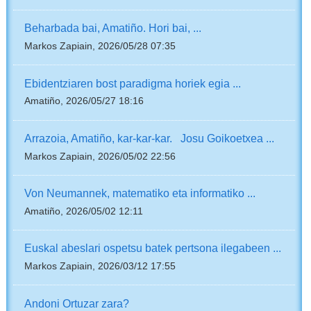
Beharbada bai, Amatiño. Hori bai, ...
Markos Zapiain, 2026/05/28 07:35
Ebidentziaren bost paradigma horiek egia ...
Amatiño, 2026/05/27 18:16
Arrazoia, Amatiño, kar-kar-kar. Josu Goikoetxea ...
Markos Zapiain, 2026/05/02 22:56
Von Neumannek, matematiko eta informatiko ...
Amatiño, 2026/05/02 12:11
Euskal abeslari ospetsu batek pertsona ilegabeen ...
Markos Zapiain, 2026/03/12 17:55
Andoni Ortuzar zara?