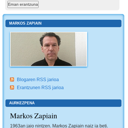
MARKOS ZAPIAIN
Blogaren RSS jarioa
Erantzunen RSS jarioa
AURKEZPENA
Markos Zapiain
1963an jaio nintzen. Markos Zapiain naiz ia beti.