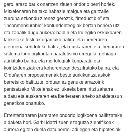
gero, arazo barik onartzen zituen ondorio berri horiek.
Mitxelenaren baitako irabazle malgua eta galtzaile
zurruna ezkondu zirenez geroztik, “irreductible” eta
“inconmensurable” kontundenteegiak bertan behera utzi
eta zabalik dugu aukera: baldin eta Irulegiko eskukoaren
tankerako testuak ugarituko balira, eta iberieraren
ulermena sendotuko balitz, eta euskararen eta iberiararen
sistema fonologikoetan paralelismo erregular gehiago
aurkituko balira, eta morfologiak konparatu eta
kointzidentziak era koherentean deszifratuko balira, eta
Orduñaren proposamenak beste aurkikuntza askok
berretsiko balituzte, orduan ez genuke arrazoirik
pentsatzeko Mitxelenak ez lukeela bere iritzi zaharra
aldatu eta euskararen eta iberieraren arteko ahaidetasun
genetikoa onartuko.
Errenteriarraren jarreraren ondorio logikoena bailitzateke
aldaketa hori. Garbi idatzi zuen ezagutza zientifikoak
aurrera egiten duela datu berriei adi egon eta hipotesiak