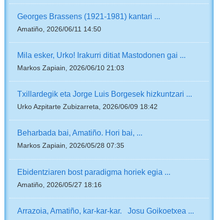
Georges Brassens (1921-1981) kantari ...
Amatiño, 2026/06/11 14:50
Mila esker, Urko! Irakurri ditiat Mastodonen gai ...
Markos Zapiain, 2026/06/10 21:03
Txillardegik eta Jorge Luis Borgesek hizkuntzari ...
Urko Azpitarte Zubizarreta, 2026/06/09 18:42
Beharbada bai, Amatiño. Hori bai, ...
Markos Zapiain, 2026/05/28 07:35
Ebidentziaren bost paradigma horiek egia ...
Amatiño, 2026/05/27 18:16
Arrazoia, Amatiño, kar-kar-kar. Josu Goikoetxea ...