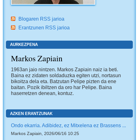
Blogaren RSS jarioa
Erantzunen RSS jarioa
AURKEZPENA
Markos Zapiain
1963an jaio nintzen. Markos Zapiain naiz ia beti.
Baina ez zidaten soldaduzka egiten utzi, nortasun
bikoitza dela eta. Batzutan Pelipe pizten da ene
baitan. Pozik ibiltzen da oro har Pelipe. Baina
haserretzen denean, kontuz.
AZKEN ERANTZUNAK
Ondo ekarria. Adibidez, ez Mitxelena ez Brassens ...
Markos Zapiain, 2026/06/16 10:25