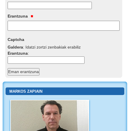
Erantzuna
Captcha
Galdera
:
Idatzi zortzi zenbakiak erabiliz
Erantzuna
:
MARKOS ZAPIAIN