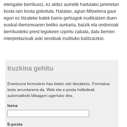
etengabe berrikusiz, ez aldez aurretik hartutako jarreretan
kosta lain kosta gotortuta. Halatan, agian Mitxelena gaur
egun ez litzateke batek baino gehiagok irudikatzen duen
euskal-iberismoaren betiko aurkaria, baizik eta ondorioak
berrikusteko prest legokeen izpiritu zabala, datu berrien
interpretazioak aski sendoak irudituko balitzaizkio.
Iruzkina gehitu
Erantzuna formulario hau betez utzi dezakezu. Formatua
testu arruntarena da. Web eta e-posta helbideak
automatikoki klikagarri agertuko dira.
Izena
E-posta