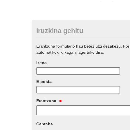
Iruzkina gehitu
Erantzuna formulario hau betez utzi dezakezu. Fo
automatikoki klikagarri agertuko dira.
Izena
E-posta
Erantzuna
Captcha