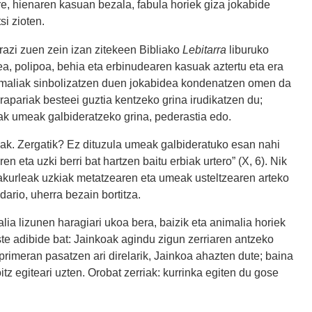
ere, hienaren kasuan bezala, fabula horiek giza jokabide
si zioten.
razi zuen zein izan zitekeen Bibliako
Lebitarra
liburuko
ea, polipoa, behia eta erbinudearen kasuak aztertu eta era
nimaliak sinbolizatzen duen jokabidea kondenatzen omen da
apariak besteei guztia kentzeko grina irudikatzen du;
iak umeak galbideratzeko grina, pederastia edo.
liak. Zergatik? Ez dituzula umeak galbideratuko esan nahi
n eta uzki berri bat hartzen baitu erbiak urtero” (X, 6). Nik
akurleak uzkiak metatzearen eta umeak usteltzearen arteko
dario, uherra bezain bortitza.
a lizunen haragiari ukoa bera, baizik eta animalia horiek
te adibide bat: Jainkoak agindu zigun zerriaren antzeko
 primeran pasatzen ari direlarik, Jainkoa ahazten dute; baina
itz egiteari uzten. Orobat zerriak: kurrinka egiten du gose