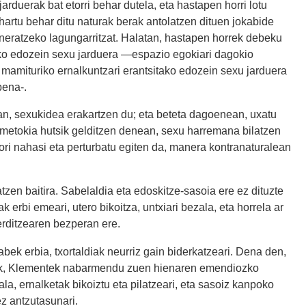
rduerak bat etorri behar dutela, eta hastapen horri lotu
hartu behar ditu naturak berak antolatzen dituen jokabide
neratzeko lagungarritzat. Halatan, hastapen horrek debeku
riko edozein sexu jarduera —espazio egokiari dagokio
 mamituriko ernalkuntzari erantsitako edozein sexu jarduera
ena-­.
an, sexukidea erakartzen du; eta beteta dagoenean, uxatu
 umetokia hutsik gelditzen denean, sexu harremana bilatzen
ori nahasi eta perturbatu egiten da, manera kontranaturalean
tzen baitira. Sabelaldia eta edoskitze-sasoia ere ez dituzte
erbi emeari, utero bikoitza, untxiari bezala, eta horrela ar
erditzearen bezperan ere.
abek erbia, txortaldiak neurriz gain biderkatzeari. Dena den,
urik, Klementek nabarmendu zuen hienaren emendiozko
la, ernalketak bikoiztu eta pilatzeari, eta sasoiz kanpoko
ez antzutasunari.