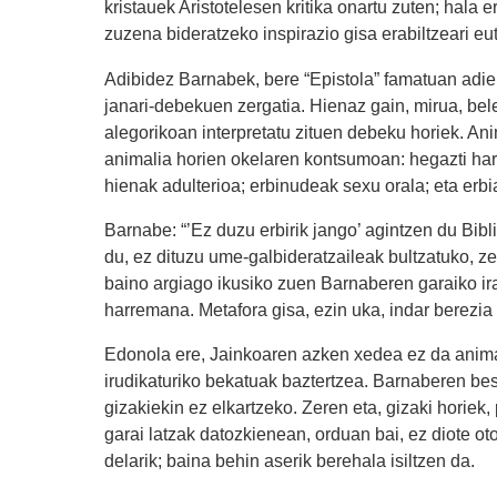
kristauek Aristotelesen kritika onartu zuten; hala 
zuzena bideratzeko inspirazio gisa erabiltzeari eut
Adibidez Barnabek, bere “Epistola” famatuan adie
janari-debekuen zergatia. Hienaz gain, mirua, bel
alegorikoan interpretatu zituen debeku horiek. A
animalia horien okelaren kontsumoan: hegazti harr
hienak adulterioa; erbinudeak sexu orala; eta erb
Barnabe: “’Ez duzu erbirik jango’ agintzen du Bib
du, ez dituzu ume-galbideratzaileak bultzatuko, zere
baino argiago ikusiko zuen Barnaberen garaiko ir
harremana. Metafora gisa, ezin uka, indar berezia 
Edonola ere, Jainkoaren azken xedea ez da animali
irudikaturiko bekatuak baztertzea. Barnaberen bes
gizakiekin ez elkartzeko. Zeren eta, gizaki horiek,
garai latzak datozkienean, orduan bai, ez diote oto
delarik; baina behin aserik berehala isiltzen da.