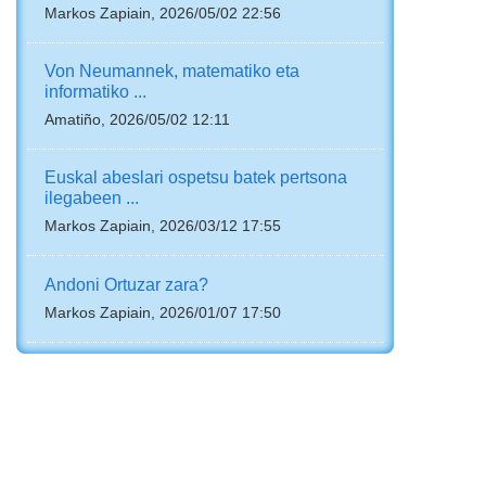
Markos Zapiain, 2026/05/02 22:56
Von Neumannek, matematiko eta
informatiko ...
Amatiño, 2026/05/02 12:11
Euskal abeslari ospetsu batek pertsona
ilegabeen ...
Markos Zapiain, 2026/03/12 17:55
Andoni Ortuzar zara?
Markos Zapiain, 2026/01/07 17:50