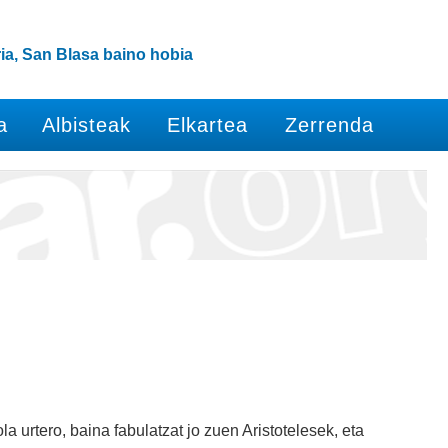
ia, San Blasa baino hobia
a
Albisteak
Elkartea
Zerrenda
la urtero, baina fabulatzat jo zuen Aristotelesek, eta