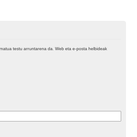
rmatua testu arruntarena da. Web eta e-posta helbideak