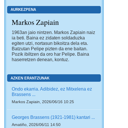
AURKEZPENA
Markos Zapiain
1963an jaio nintzen. Markos Zapiain naiz
ia beti. Baina ez zidaten soldaduzka
egiten utzi, nortasun bikoitza dela eta.
Batzutan Pelipe pizten da ene baitan.
Pozik ibiltzen da oro har Pelipe. Baina
haserretzen denean, kontuz.
AZKEN ERANTZUNAK
Ondo ekarria. Adibidez, ez Mitxelena ez
Brassens ...
Markos Zapiain, 2026/06/16 10:25
Georges Brassens (1921-1981) kantari ...
Amatiño, 2026/06/11 14:50