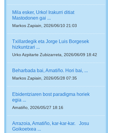
Mila esker, Urko! Irakurri ditiat
Mastodonen gai ...
Markos Zapiain, 2026/06/10 21:03
Txillardegik eta Jorge Luis Borgesek
hizkuntzari ...
Urko Azpitarte Zubizarreta, 2026/06/09 18:42
Beharbada bai, Amatiño. Hori bai, ...
Markos Zapiain, 2026/05/28 07:35
Ebidentziaren bost paradigma horiek
egia ...
Amatiño, 2026/05/27 18:16
Arrazoia, Amatiño, kar-kar-kar. Josu
Goikoetxea ...