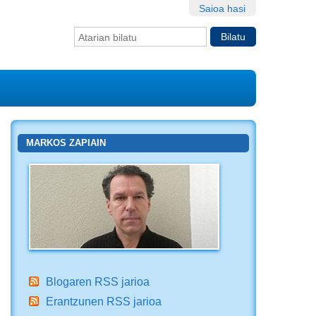
Saioa hasi
Bilatu atarian
Bilaketa
aurreratua…
MARKOS ZAPIAIN
Blogaren RSS jarioa
Erantzunen RSS jarioa