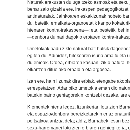
Naturak erakusten du ugaltzeko asmoak eta sexu ja
behar zaio gizakia ere. Irakaspen pedagogikotzat 
antinaturalak, Jainkoaren eskakizunak hobeto bar
du, batetik, ernalketa-organoetatik kanpo kokatu
hienaren kontra-irakaspena—; eta, bestetik, behin
—denbora duinari dagokio erbiaren kontra-irakasp
Umetokiak badu ziklo natural bat: hutsik dagoene
egiten du. Adibidez, hilekoaren isuria amaitu eta
du emeak. Ordea, erbiaren kasuan, ziklo natural h
elkartzen dituelako ernaldia eta argosea.
Izan ere, hain lizunak dira erbiak, etengabe akopla
errespetatzen. Adar biko umetokia eman dio naturak 
batekin baino gehiagorekin kontzebi dezake, are 
Klementek hiena legez, lizunkeriari lotu zion Barn
eta espazio/denbora bereizketarekin erlazionat
poltsatxoa antzua dela; aldiz, Barnabek, esan beza
sexu-harremanei lotu zien erbiaren gehiegikeria, 