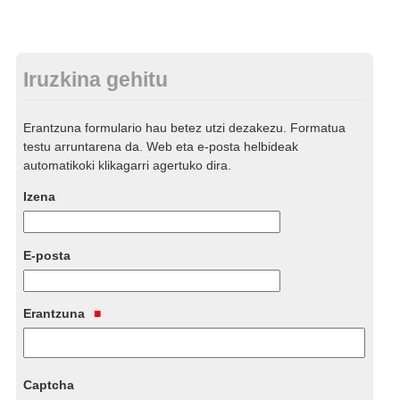
Iruzkina gehitu
Erantzuna formulario hau betez utzi dezakezu. Formatua
testu arruntarena da. Web eta e-posta helbideak
automatikoki klikagarri agertuko dira.
Izena
E-posta
Erantzuna
Captcha