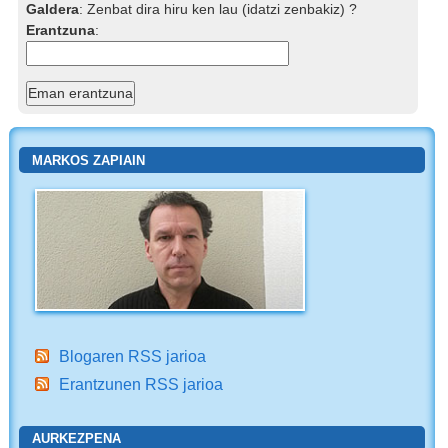
Galdera
:
Zenbat dira hiru ken lau (idatzi zenbakiz) ?
Erantzuna
:
MARKOS ZAPIAIN
Blogaren RSS jarioa
Erantzunen RSS jarioa
AURKEZPENA