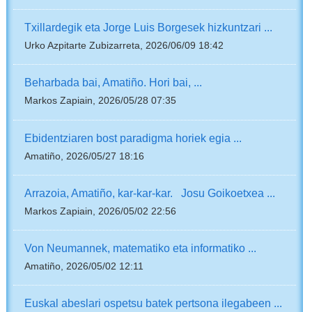
Txillardegik eta Jorge Luis Borgesek hizkuntzari ...
Urko Azpitarte Zubizarreta, 2026/06/09 18:42
Beharbada bai, Amatiño. Hori bai, ...
Markos Zapiain, 2026/05/28 07:35
Ebidentziaren bost paradigma horiek egia ...
Amatiño, 2026/05/27 18:16
Arrazoia, Amatiño, kar-kar-kar. Josu Goikoetxea ...
Markos Zapiain, 2026/05/02 22:56
Von Neumannek, matematiko eta informatiko ...
Amatiño, 2026/05/02 12:11
Euskal abeslari ospetsu batek pertsona ilegabeen ...