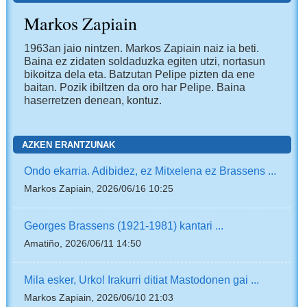
Markos Zapiain
1963an jaio nintzen. Markos Zapiain naiz ia beti.
Baina ez zidaten soldaduzka egiten utzi, nortasun
bikoitza dela eta. Batzutan Pelipe pizten da ene
baitan. Pozik ibiltzen da oro har Pelipe. Baina
haserretzen denean, kontuz.
AZKEN ERANTZUNAK
Ondo ekarria. Adibidez, ez Mitxelena ez Brassens ...
Markos Zapiain, 2026/06/16 10:25
Georges Brassens (1921-1981) kantari ...
Amatiño, 2026/06/11 14:50
Mila esker, Urko! Irakurri ditiat Mastodonen gai ...
Markos Zapiain, 2026/06/10 21:03