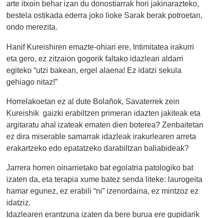
arte itxoin behar izan du donostiarrak hori jakinarazteko,
bestela ostikada ederra joko lioke Sarak berak potroetan,
ondo merezita.
Hanif Kureishiren emazte-ohiari ere, Intimitatea irakurri
eta gero, ez zitzaion gogorik faltako idazleari aldarri
egiteko “utzi bakean, ergel alaena! Ez idatzi sekula
gehiago nitaz!”
Horrelakoetan ez al dute Bolañok, Savaterrek zein
Kureishik gaizki erabiltzen primeran idazten jakiteak eta
argitaratu ahal izateak ematen dien boterea? Zenbaitetan
ez dira miserable samarrak idazleak irakurlearen arreta
erakartzeko edo epatatzeko darabiltzan baliabideak?
Jarrera horren oinarrietako bat egolatria patologiko bat
izaten da, eta terapia xume batez senda liteke: laurogeita
hamar egunez, ez erabili “ni” izenordaina, ez mintzoz ez
idatziz.
Idazlearen erantzuna izaten da bere burua ere gupidarik