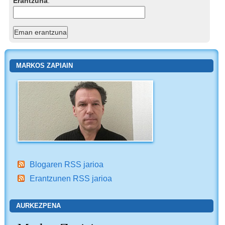
Erantzuna
:
MARKOS ZAPIAIN
Blogaren RSS jarioa
Erantzunen RSS jarioa
AURKEZPENA