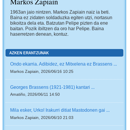
Markos Zapiain
1963an jaio nintzen. Markos Zapiain naiz ia beti.
Baina ez zidaten soldaduzka egiten utzi, nortasun
bikoitza dela eta. Batzutan Pelipe pizten da ene
baitan. Pozik ibiltzen da oro har Pelipe. Baina
haserretzen denean, kontuz.
AZKEN ERANTZUNAK
Ondo ekarria. Adibidez, ez Mitxelena ez Brassens ...
Markos Zapiain, 2026/06/16 10:25
Georges Brassens (1921-1981) kantari ...
Amatiño, 2026/06/11 14:50
Mila esker, Urko! Irakurri ditiat Mastodonen gai ...
Markos Zapiain, 2026/06/10 21:03