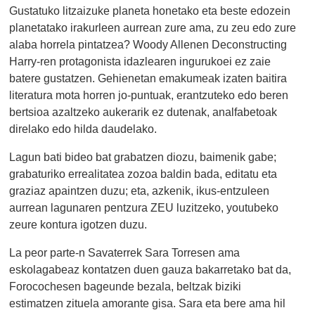
Gustatuko litzaizuke planeta honetako eta beste edozein
planetatako irakurleen aurrean zure ama, zu zeu edo zure
alaba horrela pintatzea? Woody Allenen Deconstructing
Harry-ren protagonista idazlearen ingurukoei ez zaie
batere gustatzen. Gehienetan emakumeak izaten baitira
literatura mota horren jo-puntuak, erantzuteko edo beren
bertsioa azaltzeko aukerarik ez dutenak, analfabetoak
direlako edo hilda daudelako.
Lagun bati bideo bat grabatzen diozu, baimenik gabe;
grabaturiko errealitatea zozoa baldin bada, editatu eta
graziaz apaintzen duzu; eta, azkenik, ikus-entzuleen
aurrean lagunaren pentzura ZEU luzitzeko, youtubeko
zeure kontura igotzen duzu.
La peor parte-n Savaterrek Sara Torresen ama
eskolagabeaz kontatzen duen gauza bakarretako bat da,
Forocochesen bageunde bezala, beltzak biziki
estimatzen zituela amorante gisa. Sara eta bere ama hil