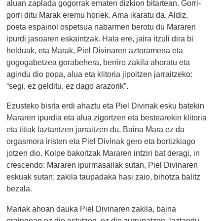
aluan zaplada gogorrak ematen dizkion bitartean. Gorri-
gorri ditu Marak eremu horiek. Ama ikaratu da. Aldiz,
poeta espainol ospetsua nabarmen berotu du Mararen
ipurdi jasoaren eskaintzak. Hala ere, jaira itzuli dira bi
helduak, eta Marak, Piel Divinaren aztoramena eta
gogogabetzea gorabehera, berriro zakila ahoratu eta
agindu dio popa, alua eta klitoria jipoitzen jarraitzeko:
“segi, ez gelditu, ez dago arazorik”.
Ezusteko bisita erdi ahaztu eta Piel Divinak esku batekin
Mararen ipurdia eta alua zigortzen eta bestearekin klitoria
eta titiak laztantzen jarraitzen du. Baina Mara ez da
orgasmora iristen eta Piel Divinak gero eta bortizkiago
jotzen dio. Kolpe bakoitzak Mararen intziri bat deragi, in
crescendo: Mararen ipurmasailak sutan, Piel Divinaren
eskuak sutan; zakila taupadaka hasi zaio, bihotza balitz
bezala.
Mariak ahoan dauka Piel Divinaren zakila, baina
oraingoan ez dio estutzen, ez dio zurrupatzen, laztandu