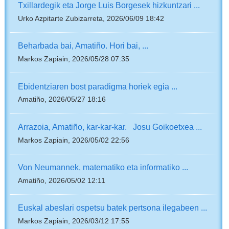
Txillardegik eta Jorge Luis Borgesek hizkuntzari ...
Urko Azpitarte Zubizarreta, 2026/06/09 18:42
Beharbada bai, Amatiño. Hori bai, ...
Markos Zapiain, 2026/05/28 07:35
Ebidentziaren bost paradigma horiek egia ...
Amatiño, 2026/05/27 18:16
Arrazoia, Amatiño, kar-kar-kar. Josu Goikoetxea ...
Markos Zapiain, 2026/05/02 22:56
Von Neumannek, matematiko eta informatiko ...
Amatiño, 2026/05/02 12:11
Euskal abeslari ospetsu batek pertsona ilegabeen ...
Markos Zapiain, 2026/03/12 17:55