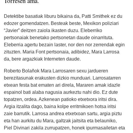
Torresen ama.
Detektibe basatiak liburu bikaina da, Patti Smithek ez du
edozer gomendatzen. Besteak beste, Mexikon poliziari
“Javier” deitzen zaiola ikasten duzu. Eleberriko
pertsonaiak benetako pertsonetan daude oinarrituta.
Eleberria agertu bezain laster, nor den nor zerrendak egin
zituzten. Maria Font pertsonaia, adibidez, Mara Larrosa
da, bere argazkiak Interneten daude.
Roberto Bolañok Mara Larrosaren sexu jardueren
berezitasunak erakusten dizkio munduari. Larrosatarren
etxean festa bat ematen ari direla, Mararen amak idazle
espainol bati alaba nagusia aurkeztu nahi dio. Ez dute
topatzen, ordea. Azkenean patioko etxetxora iritsi dira.
Argia itzalita dago, baina kolpe erritmikoen hotsa iritsi
zaie barrutik. Larrosa andrea etxetxoan sartu, argia piztu
eta han aurkitu du Mara, galtzak jaitsita eta belauniko,
Piel Divinari zakila zurrupatzen, honek ipurmasailetan eta