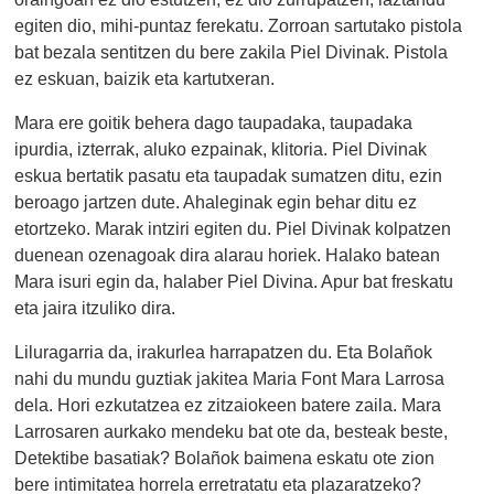
egiten dio, mihi-puntaz ferekatu. Zorroan sartutako pistola
bat bezala sentitzen du bere zakila Piel Divinak. Pistola
ez eskuan, baizik eta kartutxeran.
Mara ere goitik behera dago taupadaka, taupadaka
ipurdia, izterrak, aluko ezpainak, klitoria. Piel Divinak
eskua bertatik pasatu eta taupadak sumatzen ditu, ezin
beroago jartzen dute. Ahaleginak egin behar ditu ez
etortzeko. Marak intziri egiten du. Piel Divinak kolpatzen
duenean ozenagoak dira alarau horiek. Halako batean
Mara isuri egin da, halaber Piel Divina. Apur bat freskatu
eta jaira itzuliko dira.
Liluragarria da, irakurlea harrapatzen du. Eta Bolañok
nahi du mundu guztiak jakitea Maria Font Mara Larrosa
dela. Hori ezkutatzea ez zitzaiokeen batere zaila. Mara
Larrosaren aurkako mendeku bat ote da, besteak beste,
Detektibe basatiak? Bolañok baimena eskatu ote zion
bere intimitatea horrela erretratatu eta plazaratzeko?