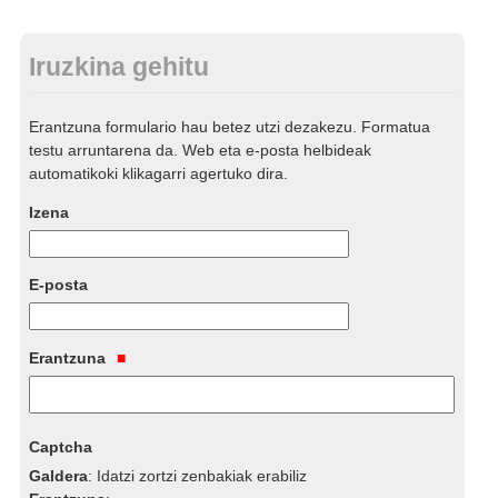
Iruzkina gehitu
Erantzuna formulario hau betez utzi dezakezu. Formatua
testu arruntarena da. Web eta e-posta helbideak
automatikoki klikagarri agertuko dira.
Izena
E-posta
Erantzuna
Captcha
Galdera
:
Idatzi zortzi zenbakiak erabiliz