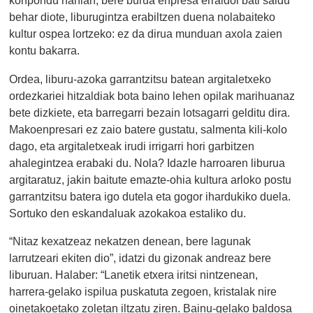
konpondu nahian, bere burua enpresa erraldoi bati saldu
behar diote, liburugintza erabiltzen duena nolabaiteko
kultur ospea lortzeko: ez da dirua munduan axola zaien
kontu bakarra.
Ordea, liburu-azoka garrantzitsu batean argitaletxeko
ordezkariei hitzaldiak bota baino lehen opilak marihuanaz
bete dizkiete, eta barregarri bezain lotsagarri gelditu dira.
Makoenpresari ez zaio batere gustatu, salmenta kili-kolo
dago, eta argitaletxeak irudi irrigarri hori garbitzen
ahalegintzea erabaki du. Nola? Idazle harroaren liburua
argitaratuz, jakin baitute emazte-ohia kultura arloko postu
garrantzitsu batera igo dutela eta gogor ihardukiko duela.
Sortuko den eskandaluak azokakoa estaliko du.
“Nitaz kexatzeaz nekatzen denean, bere lagunak
larrutzeari ekiten dio”, idatzi du gizonak andreaz bere
liburuan. Halaber: “Lanetik etxera iritsi nintzenean,
harrera-gelako ispilua puskatuta zegoen, kristalak nire
oinetakoetako zoletan iltzatu ziren. Bainu-gelako baldosa