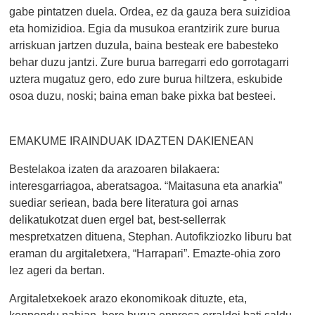
gabe pintatzen duela. Ordea, ez da gauza bera suizidioa
eta homizidioa. Egia da musukoa erantzirik zure burua
arriskuan jartzen duzula, baina besteak ere babesteko
behar duzu jantzi. Zure burua barregarri edo gorrotagarri
uztera mugatuz gero, edo zure burua hiltzera, eskubide
osoa duzu, noski; baina eman bake pixka bat besteei.
EMAKUME IRAINDUAK IDAZTEN DAKIENEAN
Bestelakoa izaten da arazoaren bilakaera:
interesgarriagoa, aberatsagoa. “Maitasuna eta anarkia”
suediar seriean, bada bere literatura goi arnas
delikatukotzat duen ergel bat, best-sellerrak
mespretxatzen dituena, Stephan. Autofikziozko liburu bat
eraman du argitaletxera, “Harrapari”. Emazte-ohia zoro
lez ageri da bertan.
Argitaletxekoek arazo ekonomikoak dituzte, eta,