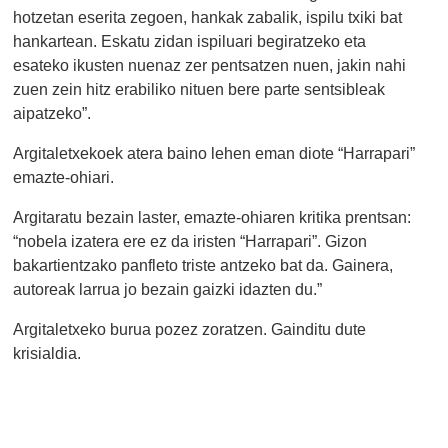
hotzetan eserita zegoen, hankak zabalik, ispilu txiki bat
hankartean. Eskatu zidan ispiluari begiratzeko eta
esateko ikusten nuenaz zer pentsatzen nuen, jakin nahi
zuen zein hitz erabiliko nituen bere parte sentsibleak
aipatzeko”.
Argitaletxekoek atera baino lehen eman diote “Harrapari”
emazte-ohiari.
Argitaratu bezain laster, emazte-ohiaren kritika prentsan:
“nobela izatera ere ez da iristen “Harrapari”. Gizon
bakartientzako panfleto triste antzeko bat da. Gainera,
autoreak larrua jo bezain gaizki idazten du.”
Argitaletxeko burua pozez zoratzen. Gainditu dute
krisialdia.