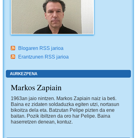
Blogaren RSS jarioa
Erantzunen RSS jarioa
AURKEZPENA
Markos Zapiain
1963an jaio nintzen. Markos Zapiain naiz ia beti.
Baina ez zidaten soldaduzka egiten utzi, nortasun
bikoitza dela eta. Batzutan Pelipe pizten da ene
baitan. Pozik ibiltzen da oro har Pelipe. Baina
haserretzen denean, kontuz.