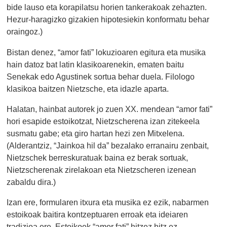
bide lauso eta korapilatsu horien tankerakoak zehazten.
Hezur-haragizko gizakien hipotesiekin konformatu behar
oraingoz.)
Bistan denez, “amor fati” lokuzioaren egitura eta musika
hain datoz bat latin klasikoarenekin, ematen baitu
Senekak edo Agustinek sortua behar duela. Filologo
klasikoa baitzen Nietzsche, eta idazle aparta.
Halatan, hainbat autorek jo zuen XX. mendean “amor fati”
hori esapide estoikotzat, Nietzscherena izan zitekeela
susmatu gabe; eta giro hartan hezi zen Mitxelena.
(Alderantziz, “Jainkoa hil da” bezalako erranairu zenbait,
Nietzschek berreskuratuak baina ez berak sortuak,
Nietzscherenak zirelakoan eta Nietzscheren izenean
zabaldu dira.)
Izan ere, formularen itxura eta musika ez ezik, nabarmen
estoikoak baitira kontzeptuaren erroak eta ideiaren
tradizioa ere. Estoikoek “amor fati” hitzez hitz ez