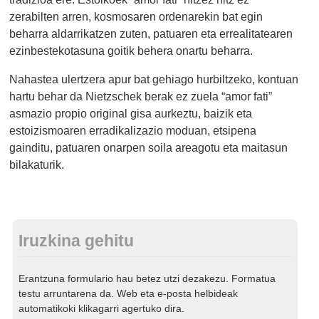
zerabilten arren, kosmosaren ordenarekin bat egin
beharra aldarrikatzen zuten, patuaren eta errealitatearen
ezinbestekotasuna goitik behera onartu beharra.
Nahastea ulertzera apur bat gehiago hurbiltzeko, kontuan
hartu behar da Nietzschek berak ez zuela “amor fati”
asmazio propio original gisa aurkeztu, baizik eta
estoizismoaren erradikalizazio moduan, etsipena
gainditu, patuaren onarpen soila areagotu eta maitasun
bilakaturik.
Iruzkina gehitu
Erantzuna formulario hau betez utzi dezakezu. Formatua
testu arruntarena da. Web eta e-posta helbideak
automatikoki klikagarri agertuko dira.