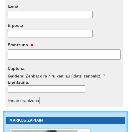
Izena
E-posta
Erantzuna
Captcha
Galdera
:
Zenbat dira hiru ken lau (idatzi zenbakiz) ?
Erantzuna
:
MARKOS ZAPIAIN