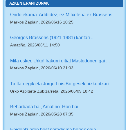
AZKEN ERANTZUNAK
Ondo ekarria. Adibidez, ez Mitxelena ez Brassens ...
Markos Zapiain, 2026/06/16 10:25
Georges Brassens (1921-1981) kantari ...
Amatiño, 2026/06/11 14:50
Mila esker, Urko! Irakurri ditiat Mastodonen gai ...
Markos Zapiain, 2026/06/10 21:03
Txillardegik eta Jorge Luis Borgesek hizkuntzari ...
Urko Azpitarte Zubizarreta, 2026/06/09 18:42
Beharbada bai, Amatiño. Hori bai, ...
Markos Zapiain, 2026/05/28 07:35
Ebidentziaren bost paradigma horiek egia ...