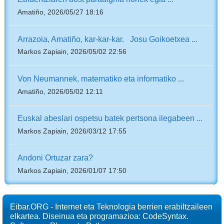
Amatiño, 2026/05/27 18:16
Arrazoia, Amatiño, kar-kar-kar. Josu Goikoetxea ...
Markos Zapiain, 2026/05/02 22:56
Von Neumannek, matematiko eta informatiko ...
Amatiño, 2026/05/02 12:11
Euskal abeslari ospetsu batek pertsona ilegabeen ...
Markos Zapiain, 2026/03/12 17:55
Andoni Ortuzar zara?
Markos Zapiain, 2026/01/07 17:50
Eibar.ORG - Internet eta Teknologia berrien erabiltzaileen
elkartea. Diseinua eta programazioa: CodeSyntax.