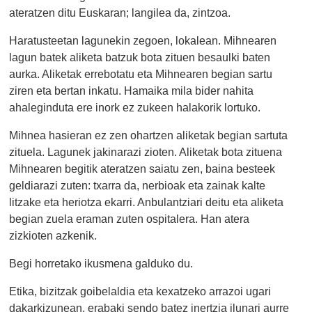
ateratzen ditu Euskaran; langilea da, zintzoa.
Haratusteetan lagunekin zegoen, lokalean. Mihnearen
lagun batek aliketa batzuk bota zituen besaulki baten
aurka. Aliketak errebotatu eta Mihnearen begian sartu
ziren eta bertan inkatu. Hamaika mila bider nahita
ahaleginduta ere inork ez zukeen halakorik lortuko.
Mihnea hasieran ez zen ohartzen aliketak begian sartuta
zituela. Lagunek jakinarazi zioten. Aliketak bota zituena
Mihnearen begitik ateratzen saiatu zen, baina besteek
geldiarazi zuten: txarra da, nerbioak eta zainak kalte
litzake eta heriotza ekarri. Anbulantziari deitu eta aliketa
begian zuela eraman zuten ospitalera. Han atera
zizkioten azkenik.
Begi horretako ikusmena galduko du.
Etika, bizitzak goibelaldia eta kexatzeko arrazoi ugari
dakarkizunean, erabaki sendo batez inertzia ilunari aurre