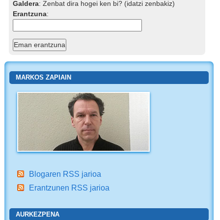
Galdera
:
Zenbat dira hogei ken bi? (idatzi zenbakiz)
Erantzuna
:
MARKOS ZAPIAIN
Blogaren RSS jarioa
Erantzunen RSS jarioa
AURKEZPENA