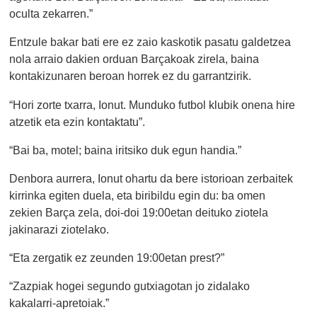
oculta zekarren.”
Entzule bakar bati ere ez zaio kaskotik pasatu galdetzea
nola arraio dakien orduan Barçakoak zirela, baina
kontakizunaren beroan horrek ez du garrantzirik.
“Hori zorte txarra, Ionut. Munduko futbol klubik onena hire
atzetik eta ezin kontaktatu”.
“Bai ba, motel; baina iritsiko duk egun handia.”
Denbora aurrera, Ionut ohartu da bere istorioan zerbaitek
kirrinka egiten duela, eta biribildu egin du: ba omen
zekien Barça zela, doi-doi 19:00etan deituko ziotela
jakinarazi ziotelako.
“Eta zergatik ez zeunden 19:00etan prest?”
“Zazpiak hogei segundo gutxiagotan jo zidalako
kakalarri-apretoiak.”