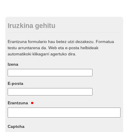
Iruzkina gehitu
Erantzuna formulario hau betez utzi dezakezu. Formatua
testu arruntarena da. Web eta e-posta helbideak
automatikoki klikagarri agertuko dira.
Izena
E-posta
Erantzuna
Captcha