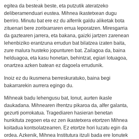
egitea da besteak beste, eta putzutik ateratzeko
deliberamenduari eustea. Mihnea ikastetxean dugu
berriro. Minutu bat ere ez du alferrik galdu aliketak bota
zituenari bere zoritxarraren errua leporatzen. Miresgarria
da gaztearen jarrera, eta bakana, gaizki jartzen zarenean
lehenbiziko erantzuna errudun bat bilatzea izaten baita,
zure malura husteko jopunturen bat. Zailagoa da, baina
helduagoa, eta kasu honetan, behintzat, egiari lotuagoa,
onartzea azken batean ez dagoela errudunik.
Inoiz ez du ikusmena berreskuratuko, baina begi
bakarrarekin aurrera egingo du.
Mihneak badu lehengusu bat, Ionut, aurten ikasle
daukadana. Mihnearen ifrentzu pikaroa da, alfer galanta,
gezurti porrokatua. Tragediaren hasieran benetan
hunkituta zegoen eta ez zen ikastetxera etortzen Mihnea
koitadua kontsolatzearren. Ez etortze hori luzatu egin da
ordea. Azkenik, Mihnea Institutura itzuli bada ere Ionutek