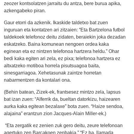
zeozer kontsolatzen jarraitu du antza, bere burua apika,
azkengabeko piran.
Gaur etorri da azkenik. Ikaskide taldetxo bat zuen
inguruan eta kontatzen ari zitzaien: “Eta Bartzelona futbol
taldekoek telefonoz deitu zidaten, beraiekin joka dezadan
eskatzeko. Baina komunean nengoen ordea kaka
eginean eta ez nintzen telefonoa hartzera heldu.” Ohar
bedi kaka egiten ari zela, ez pixa; telefonoa hartzera ez
altxatzeko motiboa horrela pisutsuagoa baita,
sinesgarriagoa. Xehetasunak zaintze horretan
nabarmentzen da kontalari ona.
(Behin batean, Zizek-ek, frantsesez mintzo zela, lapsus
bat izan zuen: “Alferrik da, bueltan datorkizu, haizearen
aurka kaka egitean bezalaxe” bota zuen. “Haize sendoa,
alajaina” erantzun zion Jacques-Alain Miller-ek.)
“Eta zergatik ez zenien zuk gero deitu, zeure telefonoan
agertuko zen Barçakoen zenbakia.” “Ez ba, llamada