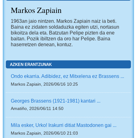
Markos Zapiain
1963an jaio nintzen. Markos Zapiain naiz ia beti.
Baina ez zidaten soldaduzka egiten utzi, nortasun
bikoitza dela eta. Batzutan Pelipe pizten da ene
baitan. Pozik ibiltzen da oro har Pelipe. Baina
haserretzen denean, kontuz.
AZKEN ERANTZUNAK
Ondo ekarria. Adibidez, ez Mitxelena ez Brassens ...
Markos Zapiain, 2026/06/16 10:25
Georges Brassens (1921-1981) kantari ...
Amatiño, 2026/06/11 14:50
Mila esker, Urko! Irakurri ditiat Mastodonen gai ...
Markos Zapiain, 2026/06/10 21:03