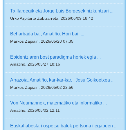
Txillardegik eta Jorge Luis Borgesek hizkuntzari ...
Urko Azpitarte Zubizarreta, 2026/06/09 18:42
Beharbada bai, Amatiño. Hori bai, ...
Markos Zapiain, 2026/05/28 07:35
Ebidentziaren bost paradigma horiek egia ...
Amatiño, 2026/05/27 18:16
Arrazoia, Amatiño, kar-kar-kar. Josu Goikoetxea ...
Markos Zapiain, 2026/05/02 22:56
Von Neumannek, matematiko eta informatiko ...
Amatiño, 2026/05/02 12:11
Euskal abeslari ospetsu batek pertsona ilegabeen ...