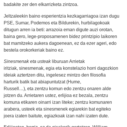
badakite zer den elkarrizketa zintzoa.
Jeltzaleekin baino esperientzia kezkagarriagoa izan dugu
PSE, Sumar, Podemos eta Bildurekin, hurbilagokoak
ditugun arren ia beti: arrazoia eman digute auzi orotan,
baina gero, lege-proposamenen bidez printzipio laikoren
bat mamitzeko aukera dagoenean, ez da ezer ageri, edo
bestela orokorkeriak baino ez.
Sinesmenak eta usteak
liburuan Arrietak
iritziak, sinesmenak, egia eta konstelazio horri dagozkion
ideiak aztertzen ditu, ingelesez mintzo den filosofia
harturik batik bat abiapuntutzat (Hume,
Russell…), eta zentzu komun edo zentzu onaren alde
jotzen du. Arrietaren ustez, erlijioa ez bezala, zentzu
komuna etikaren oinarri izan liteke; zentzu komunaren
arabera, usteek eta sinesmenek egiarekin bat egiteko
joera izaten baitute, egiazkoak izan nahi izaten dute.