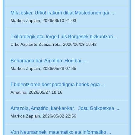
Mila esker, Urko! Irakurri ditiat Mastodonen gai ...
Markos Zapiain, 2026/06/10 21:03
Txillardegik eta Jorge Luis Borgesek hizkuntzari ...
Urko Azpitarte Zubizarreta, 2026/06/09 18:42
Beharbada bai, Amatiño. Hori bai, ...
Markos Zapiain, 2026/05/28 07:35
Ebidentziaren bost paradigma horiek egia ...
Amatiño, 2026/05/27 18:16
Arrazoia, Amatiño, kar-kar-kar. Josu Goikoetxea ...
Markos Zapiain, 2026/05/02 22:56
Von Neumannek, matematiko eta informatiko ...