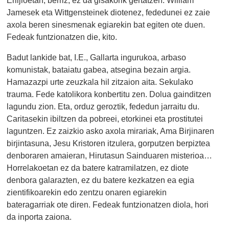
Erlijioetan, berriz, ez da gisakorik gertatzen. William
Jamesek eta Wittgensteinek diotenez, fededunei ez zaie
axola beren sinesmenak egiarekin bat egiten ote duen.
Fedeak funtzionatzen die, kito.
Badut lankide bat, I.E., Gallarta ingurukoa, arbaso
komunistak, bataiatu gabea, atsegina bezain argia.
Hamazazpi urte zeuzkala hil zitzaion aita. Sekulako
trauma. Fede katolikora konbertitu zen. Dolua gainditzen
lagundu zion. Eta, orduz geroztik, fededun jarraitu du.
Caritasekin ibiltzen da pobreei, etorkinei eta prostitutei
laguntzen. Ez zaizkio asko axola mirariak, Ama Birjinaren
birjintasuna, Jesu Kristoren itzulera, gorputzen berpiztea
denboraren amaieran, Hirutasun Sainduaren misterioa…
Horrelakoetan ez da batere katramilatzen, ez diote
denbora galarazten, ez du batere kezkatzen ea egia
zientifikoarekin edo zentzu onaren egiarekin
bateragarriak ote diren. Fedeak funtzionatzen diola, hori
da inporta zaiona.