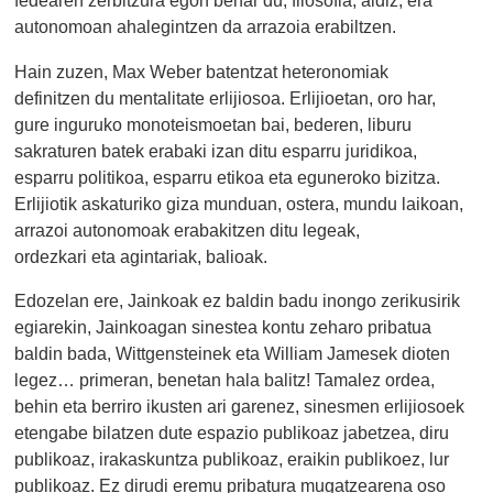
fedearen zerbitzura egon behar du; filosofia, aldiz, era
autonomoan ahalegintzen da arrazoia erabiltzen.
Hain zuzen, Max Weber batentzat heteronomiak
definitzen du mentalitate erlijiosoa. Erlijioetan, oro har,
gure inguruko monoteismoetan bai, bederen, liburu
sakraturen batek erabaki izan ditu esparru juridikoa,
esparru politikoa, esparru etikoa eta eguneroko bizitza.
Erlijiotik askaturiko giza munduan, ostera, mundu laikoan,
arrazoi autonomoak erabakitzen ditu legeak,
ordezkari eta agintariak, balioak.
Edozelan ere, Jainkoak ez baldin badu inongo zerikusirik
egiarekin, Jainkoagan sinestea kontu zeharo pribatua
baldin bada, Wittgensteinek eta William Jamesek dioten
legez… primeran, benetan hala balitz! Tamalez ordea,
behin eta berriro ikusten ari garenez, sinesmen erlijiosoek
etengabe bilatzen dute espazio publikoaz jabetzea, diru
publikoaz, irakaskuntza publikoaz, eraikin publikoez, lur
publikoaz. Ez dirudi eremu pribatura mugatzearena oso