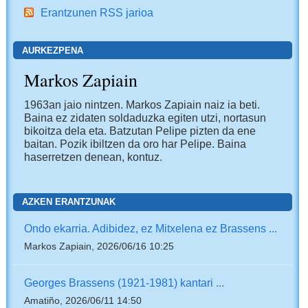
Erantzunen RSS jarioa
AURKEZPENA
Markos Zapiain
1963an jaio nintzen. Markos Zapiain naiz ia beti.
Baina ez zidaten soldaduzka egiten utzi, nortasun
bikoitza dela eta. Batzutan Pelipe pizten da ene
baitan. Pozik ibiltzen da oro har Pelipe. Baina
haserretzen denean, kontuz.
AZKEN ERANTZUNAK
Ondo ekarria. Adibidez, ez Mitxelena ez Brassens ...
Markos Zapiain, 2026/06/16 10:25
Georges Brassens (1921-1981) kantari ...
Amatiño, 2026/06/11 14:50