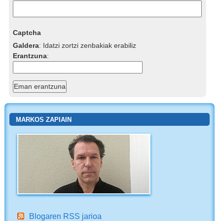
Captcha
Galdera
:
Idatzi zortzi zenbakiak erabiliz
Erantzuna
:
MARKOS ZAPIAIN
Blogaren RSS jarioa