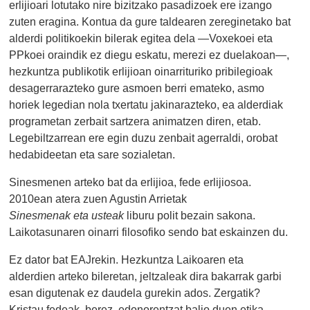
erlijioari lotutako nire bizitzako pasadizoek ere izango
zuten eragina. Kontua da gure taldearen zereginetako bat
alderdi politikoekin bilerak egitea dela —Voxekoei eta
PPkoei oraindik ez diegu eskatu, merezi ez duelakoan—,
hezkuntza publikotik erlijioan oinarrituriko pribilegioak
desagerrarazteko gure asmoen berri emateko, asmo
horiek legedian nola txertatu jakinarazteko, ea alderdiak
programetan zerbait sartzera animatzen diren, etab.
Legebiltzarrean ere egin duzu zenbait agerraldi, orobat
hedabideetan eta sare sozialetan.
Sinesmenen arteko bat da erlijioa, fede erlijiosoa.
2010ean atera zuen Agustin Arrietak
Sinesmenak eta usteak
liburu polit bezain sakona.
Laikotasunaren oinarri filosofiko sendo bat eskainzen du.
Ez dator bat EAJrekin. Hezkuntza Laikoaren eta
alderdien arteko bileretan, jeltzaleak dira bakarrak garbi
esan digutenak ez daudela gurekin ados. Zergatik?
Kristau fedeak, berez, edonorentzat balio duen etika