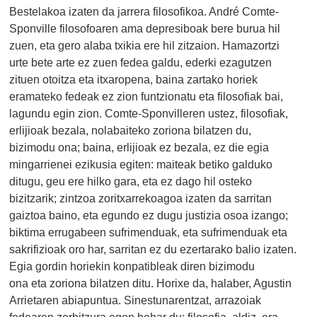
Bestelakoa izaten da jarrera filosofikoa. André Comte-
Sponville filosofoaren ama depresiboak bere burua hil
zuen, eta gero alaba txikia ere hil zitzaion. Hamazortzi
urte bete arte ez zuen fedea galdu, ederki ezagutzen
zituen otoitza eta itxaropena, baina zartako horiek
eramateko fedeak ez zion funtzionatu eta filosofiak bai,
lagundu egin zion. Comte-Sponvilleren ustez, filosofiak,
erlijioak bezala, nolabaiteko zoriona bilatzen du,
bizimodu ona; baina, erlijioak ez bezala, ez die egia
mingarrienei ezikusia egiten: maiteak betiko galduko
ditugu, geu ere hilko gara, eta ez dago hil osteko
bizitzarik; zintzoa zoritxarrekoagoa izaten da sarritan
gaiztoa baino, eta egundo ez dugu justizia osoa izango;
biktima errugabeen sufrimenduak, eta sufrimenduak eta
sakrifizioak oro har, sarritan ez du ezertarako balio izaten.
Egia gordin horiekin konpatibleak diren bizimodu
ona eta zoriona bilatzen ditu. Horixe da, halaber, Agustin
Arrietaren abiapuntua. Sinestunarentzat, arrazoiak