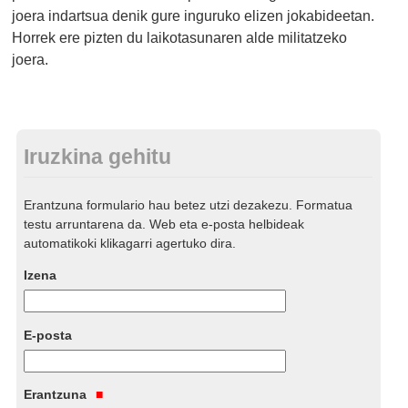
joera indartsua denik gure inguruko elizen jokabideetan.
Horrek ere pizten du laikotasunaren alde militatzeko
joera.
Iruzkina gehitu
Erantzuna formulario hau betez utzi dezakezu. Formatua
testu arruntarena da. Web eta e-posta helbideak
automatikoki klikagarri agertuko dira.
Izena
E-posta
Erantzuna