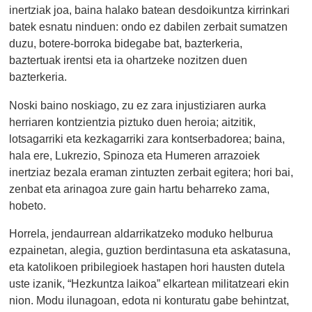
inertziak joa, baina halako batean desdoikuntza kirrinkari
batek esnatu ninduen: ondo ez dabilen zerbait sumatzen
duzu, botere-borroka bidegabe bat, bazterkeria,
baztertuak irentsi eta ia ohartzeke nozitzen duen
bazterkeria.
Noski baino noskiago, zu ez zara injustiziaren aurka
herriaren kontzientzia piztuko duen heroia; aitzitik,
lotsagarriki eta kezkagarriki zara kontserbadorea; baina,
hala ere, Lukrezio, Spinoza eta Humeren arrazoiek
inertziaz bezala eraman zintuzten zerbait egitera; hori bai,
zenbat eta arinagoa zure gain hartu beharreko zama,
hobeto.
Horrela, jendaurrean aldarrikatzeko moduko helburua
ezpainetan, alegia, guztion berdintasuna eta askatasuna,
eta katolikoen pribilegioek hastapen hori hausten dutela
uste izanik, “Hezkuntza laikoa” elkartean militatzeari ekin
nion. Modu ilunagoan, edota ni konturatu gabe behintzat,