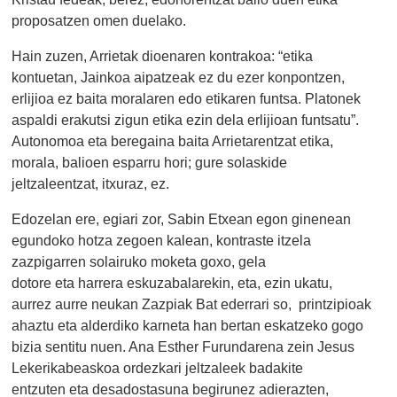
proposatzen omen duelako.
Hain zuzen, Arrietak dioenaren kontrakoa: “etika
kontuetan, Jainkoa aipatzeak ez du ezer konpontzen,
erlijioa ez baita moralaren edo etikaren funtsa. Platonek
aspaldi erakutsi zigun etika ezin dela erlijioan funtsatu”.
Autonomoa eta beregaina baita Arrietarentzat etika,
morala, balioen esparru hori; gure solaskide
jeltzaleentzat, itxuraz, ez.
Edozelan ere, egiari zor, Sabin Etxean egon ginenean
egundoko hotza zegoen kalean, kontraste itzela
zazpigarren solairuko moketa goxo, gela
dotore eta harrera eskuzabalarekin, eta, ezin ukatu,
aurrez aurre neukan Zazpiak Bat ederrari so, printzipioak
ahaztu eta alderdiko karneta han bertan eskatzeko gogo
bizia sentitu nuen. Ana Esther Furundarena zein Jesus
Lekerikabeaskoa ordezkari jeltzaleek badakite
entzuten eta desadostasuna begirunez adierazten,