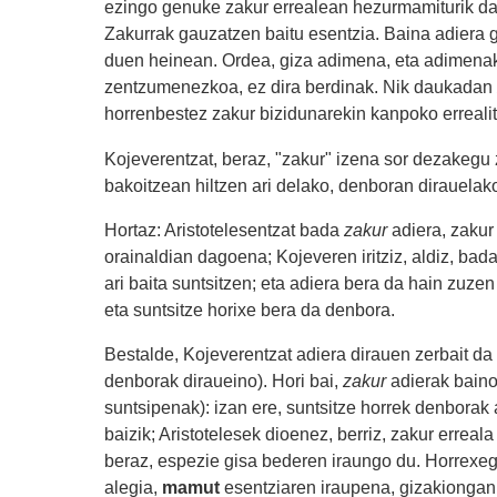
ezingo genuke zakur errealean hezurmamiturik dag
Zakurrak gauzatzen baitu esentzia. Baina adiera g
duen heinean. Ordea, giza adimena, eta adimenak 
zentzumenezkoa, ez dira berdinak. Nik daukadan
horrenbestez zakur bizidunarekin kanpoko errealit
Kojeverentzat, beraz, "zakur" izena sor dezakegu z
bakoitzean hiltzen ari delako, denboran dirauelako
Hortaz: Aristotelesentzat bada
zakur
adiera, zakur
orainaldian dagoena; Kojeveren iritziz, aldiz, bad
ari baita suntsitzen; eta adiera bera da hain zuze
eta suntsitze horixe bera da denbora.
Bestalde, Kojeverentzat adiera dirauen zerbait da 
denborak diraueino). Hori bai,
zakur
adierak baino
suntsipenak): izan ere, suntsitze horrek denborak 
baizik; Aristotelesek dioenez, berriz, zakur erreala
beraz, espezie gisa bederen iraungo du. Horrexeg
alegia,
mamut
esentziaren iraupena, gizakiongan,