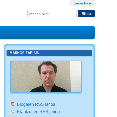
Saioa hasi
Bilatu atarian
Bilaketa
aurreratua…
MARKOS ZAPIAIN
Blogaren RSS jarioa
Erantzunen RSS jarioa