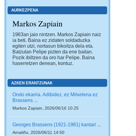
AURKEZPENA
Markos Zapiain
1963an jaio nintzen. Markos Zapiain naiz
ia beti. Baina ez zidaten soldaduzka
egiten utzi, nortasun bikoitza dela eta.
Batzutan Pelipe pizten da ene baitan.
Pozik ibiltzen da oro har Pelipe. Baina
haserretzen denean, kontuz.
AZKEN ERANTZUNAK
Ondo ekarria. Adibidez, ez Mitxelena ez
Brassens ...
Markos Zapiain, 2026/06/16 10:25
Georges Brassens (1921-1981) kantari ...
Amatiño, 2026/06/11 14:50