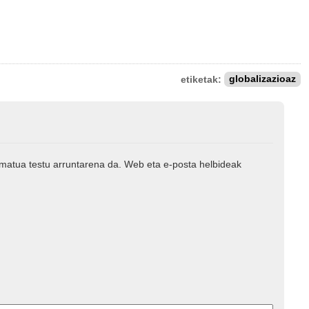
etiketak:
globalizazioaz
rmatua testu arruntarena da. Web eta e-posta helbideak