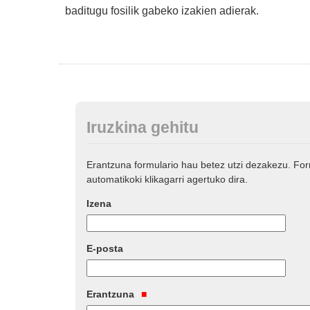
baditugu fosilik gabeko izakien adierak.
Iruzkina gehitu
Erantzuna formulario hau betez utzi dezakezu. Fo
automatikoki klikagarri agertuko dira.
Izena
E-posta
Erantzuna