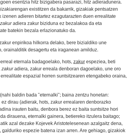
oen esentzia hitz bizigabera pasarazi, hitz adieradunera.
izakiarengan existitzen da bakarrik, gizakiak pentsatzen
izenen adieren bitartez ezagutarazten duen errealitate
zakur
adiera zakur biziduna ez bezalakoa da eta
ate batekin bezala erlazionatuko da.
akur enpirikoa hilkorra delako, bere bizialdiko une
, orainalditik desagertu eta iraganean amilduz.
 erreal eternala badagoelako, hots,
zakur
espeziea, beti
a
zakur
adiera, zakur erreala denboran dagoelako, une oro
n errealitate espazial horren suntsitzearen etengabeko oraina,
(nahi baldin bada "eternalki"; baina zentzu honetan:
 ez dirau (adierak, hots, zakur errealaren denborazko
adina irauten baitu, denbora berez ez baita suntsitze hori
 da dirauena, eternalki gainera, betiereko itzulera baitago;
atik azal dezake Kojevek Aristotelesenean azalgaitz dena,
 galduriko espezie batena izan arren. Are gehiago, gizakiok