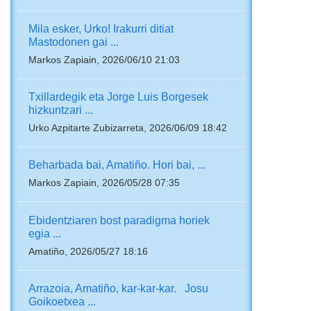
Mila esker, Urko! Irakurri ditiat
Mastodonen gai ...
Markos Zapiain, 2026/06/10 21:03
Txillardegik eta Jorge Luis Borgesek
hizkuntzari ...
Urko Azpitarte Zubizarreta, 2026/06/09 18:42
Beharbada bai, Amatiño. Hori bai, ...
Markos Zapiain, 2026/05/28 07:35
Ebidentziaren bost paradigma horiek
egia ...
Amatiño, 2026/05/27 18:16
Arrazoia, Amatiño, kar-kar-kar. Josu
Goikoetxea ...