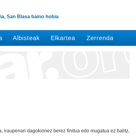
ia, San Blasa baino hobia
a
Albisteak
Elkartea
Zerrenda
a, iraupenari dagokionez berez finitua edo mugatua ez balitz,