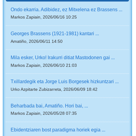
Ondo ekarria. Adibidez, ez Mitxelena ez Brassens ...
Markos Zapiain, 2026/06/16 10:25
Georges Brassens (1921-1981) kantari ...
Amatiño, 2026/06/11 14:50
Mila esker, Urko! Irakurri ditiat Mastodonen gai ...
Markos Zapiain, 2026/06/10 21:03
Txillardegik eta Jorge Luis Borgesek hizkuntzari ...
Urko Azpitarte Zubizarreta, 2026/06/09 18:42
Beharbada bai, Amatiño. Hori bai, ...
Markos Zapiain, 2026/05/28 07:35
Ebidentziaren bost paradigma horiek egia ...