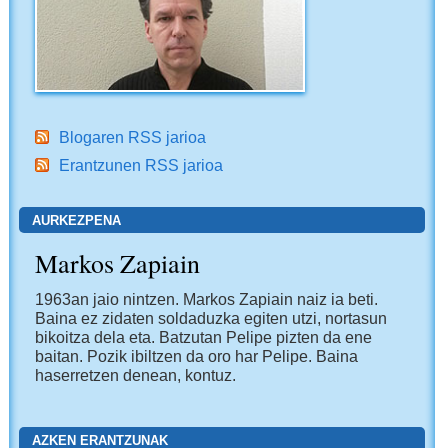
Blogaren RSS jarioa
Erantzunen RSS jarioa
AURKEZPENA
Markos Zapiain
1963an jaio nintzen. Markos Zapiain naiz ia beti.
Baina ez zidaten soldaduzka egiten utzi, nortasun
bikoitza dela eta. Batzutan Pelipe pizten da ene
baitan. Pozik ibiltzen da oro har Pelipe. Baina
haserretzen denean, kontuz.
AZKEN ERANTZUNAK