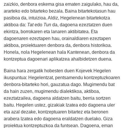
zaizkio, denbora eskema gisa ematen zaigulako, hau da,
ararteko edo bitarteko bezala. Baina bitartekotasun hau
pasiboa da, intuizioa. Aldiz, Hegelenean bitartekotza
aktiboa da:
Tat
edo
Tun
da, dagoena ezeztatzen duen
ekintza, borrokaren eta lanaren aktibitatea. Eta
dagoenaren ezeztapen hau, orainaldiaren ezeztapen
aktiboa, proiektuaren denbora da, denbora historikoa.
Honela, nola Hegelenean hala Kantenean, denbora da
kontzeptua dagoenari aplikatzea ahalbidetzen duena.
Baina hara zergatik hobesten duen Kojevek Hegelen
ikuspuntua: Hegelentzat, pentsamendu kontzeptuzkoaren
denbora-bitarteko hori, gauzatua dago. Mugimendu bat
da hain zuzen, mugimendu dialektikoa, aktiboa,
ezeztatzailea, dagoena aldatzen baitu, berria sortzen
baitu. Hegelen ustez, gizakiak Izatea edo dagoena uler
eta azal dezake, kontzeptuaren bitartez eta beronen
arabera Izatea edo dagoena eraldatzen duelako. Giza
proiektua kontzeptuzkoa da funtsean. Dagoena, eman