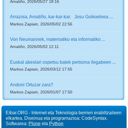
Amatiño, 2026/05/27 18:16
Arrazoia, Amatiño, kar-kar-kar. Josu Goikoetxea ...
Markos Zapiain, 2026/05/02 22:56
Von Neumannek, matematiko eta informatiko ...
Amatiño, 2026/05/02 12:11
Euskal abeslari ospetsu batek pertsona ilegabeen ...
Markos Zapiain, 2026/03/12 17:55
Andoni Ortuzar zara?
Markos Zapiain, 2026/01/07 17:50
Eibar.ORG - Internet eta Teknologia berrien erabiltzaileen
elkartea. Diseinua eta programazioa: CodeSyntax.
Softwarea:
Plone
eta
Python