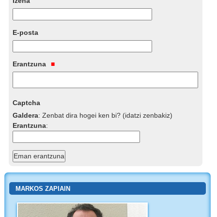
Izena
E-posta
Erantzuna
Captcha
Galdera
:
Zenbat dira hogei ken bi? (idatzi zenbakiz)
Erantzuna
:
MARKOS ZAPIAIN