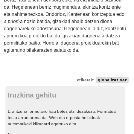
da; Hegelenean berriz mugimendua, ekintza kontziente
eta nahimenezkoa. Ondorioz, Kantenean kontzeptua edo
a priori
-a nozio bat da, gizakiari ahalbidetzen diona
dagoenarekiko adostasuna: Hegelenean, aldiz, kontzeptu
apriorizkoa proiektu bat da, gizakiari dagoena aldatzea
permitituko baitio. Horrela, dagoena proiektuarekin bat
egiteraino bilakarazten saiatuko da.
etiketak:
globalizazioaz
Iruzkina gehitu
Erantzuna formulario hau betez utzi dezakezu. Formatua
testu arruntarena da. Web eta e-posta helbideak
automatikoki klikagarri agertuko dira.