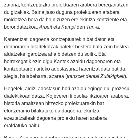
zaiona, kontzeptuzko proiektuaren arabera bereganatzen
du gizakiak. Baina jaso duguna proiektuaren arabera
moldatzea bera da hain zuzen ere ekintza kontziente eta
borondatezkoa,
Arbeit
eta
Kampf
den
Tun
-a.
Kantentzat, dagoena kontzeptuarekin bat dator, eta
denboraren bitartekotzak batetik bestera bata zein bestea
aldatzeke igarotzea ahalbidetzen du soilik. Eta
horrexegatik ezin digu Kantek azaldu dagoenaren eta
kontzeptuaren arteko adostasuna: harentzat datu bat da,
alegia, halabeharra, azarea (
transcendental Zufakigkeit
).
Hegelek, aldiz, adostasun hori azaldu egingo du: prozesu
dialektikoan datza. Kojeveren filosofia-fikzioaren arabera,
historia amaitzean hitzezko proiektuarekin bat
etortzeraino bilakatuko da dagoena, ekintza
ezeztatzaileak dagoena proiektu haren arabera
eraldatuko baitu.
Beraz: Kantenean denbora eskema eta intuizio pasiboa