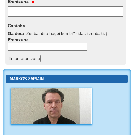
Erantzuna
Captcha
Galdera
:
Zenbat dira hogei ken bi? (idatzi zenbakiz)
Erantzuna
:
MARKOS ZAPIAIN