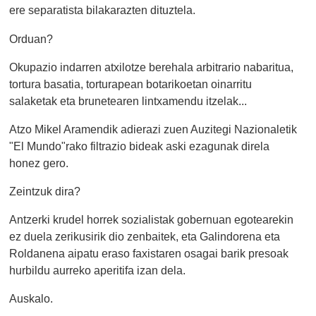
ere separatista bilakarazten dituztela.
Orduan?
Okupazio indarren atxilotze berehala arbitrario nabaritua,
tortura basatia, torturapean botarikoetan oinarritu
salaketak eta brunetearen lintxamendu itzelak...
Atzo Mikel Aramendik adierazi zuen Auzitegi Nazionaletik
"El Mundo"rako filtrazio bideak aski ezagunak direla
honez gero.
Zeintzuk dira?
Antzerki krudel horrek sozialistak gobernuan egotearekin
ez duela zerikusirik dio zenbaitek, eta Galindorena eta
Roldanena aipatu eraso faxistaren osagai barik presoak
hurbildu aurreko aperitifa izan dela.
Auskalo.