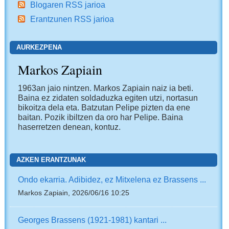
Blogaren RSS jarioa
Erantzunen RSS jarioa
AURKEZPENA
Markos Zapiain
1963an jaio nintzen. Markos Zapiain naiz ia beti.
Baina ez zidaten soldaduzka egiten utzi, nortasun
bikoitza dela eta. Batzutan Pelipe pizten da ene
baitan. Pozik ibiltzen da oro har Pelipe. Baina
haserretzen denean, kontuz.
AZKEN ERANTZUNAK
Ondo ekarria. Adibidez, ez Mitxelena ez Brassens ...
Markos Zapiain, 2026/06/16 10:25
Georges Brassens (1921-1981) kantari ...