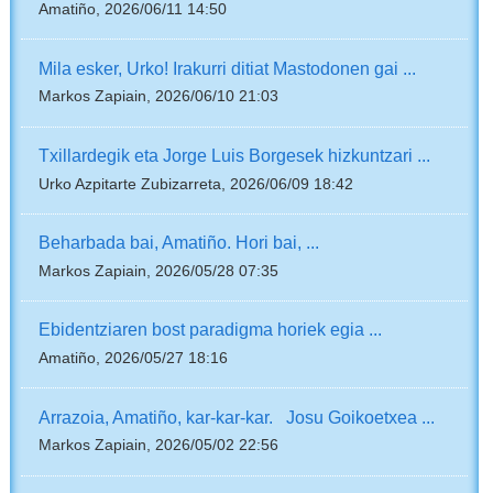
Amatiño, 2026/06/11 14:50
Mila esker, Urko! Irakurri ditiat Mastodonen gai ...
Markos Zapiain, 2026/06/10 21:03
Txillardegik eta Jorge Luis Borgesek hizkuntzari ...
Urko Azpitarte Zubizarreta, 2026/06/09 18:42
Beharbada bai, Amatiño. Hori bai, ...
Markos Zapiain, 2026/05/28 07:35
Ebidentziaren bost paradigma horiek egia ...
Amatiño, 2026/05/27 18:16
Arrazoia, Amatiño, kar-kar-kar. Josu Goikoetxea ...
Markos Zapiain, 2026/05/02 22:56