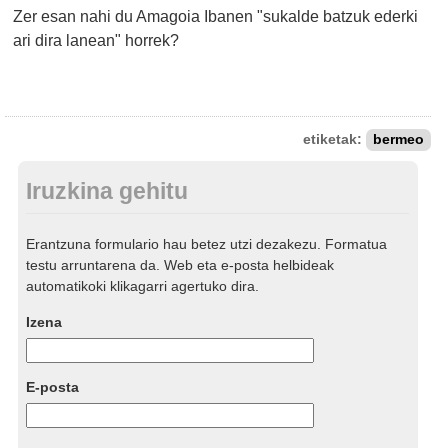
Zer esan nahi du Amagoia Ibanen "sukalde batzuk ederki
ari dira lanean" horrek?
etiketak:
bermeo
Iruzkina gehitu
Erantzuna formulario hau betez utzi dezakezu. Formatua
testu arruntarena da. Web eta e-posta helbideak
automatikoki klikagarri agertuko dira.
Izena
E-posta