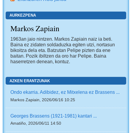
AURKEZPENA
Markos Zapiain
1963an jaio nintzen. Markos Zapiain naiz ia beti.
Baina ez zidaten soldaduzka egiten utzi, nortasun
bikoitza dela eta. Batzutan Pelipe pizten da ene
baitan. Pozik ibiltzen da oro har Pelipe. Baina
haserretzen denean, kontuz.
AZKEN ERANTZUNAK
Ondo ekarria. Adibidez, ez Mitxelena ez Brassens ...
Markos Zapiain, 2026/06/16 10:25
Georges Brassens (1921-1981) kantari ...
Amatiño, 2026/06/11 14:50