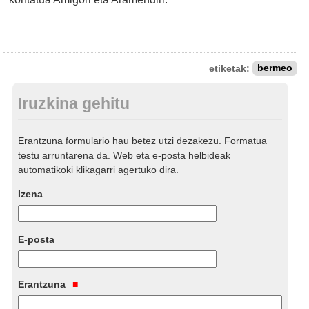
etiketak:
bermeo
Iruzkina gehitu
Erantzuna formulario hau betez utzi dezakezu. Formatua
testu arruntarena da. Web eta e-posta helbideak
automatikoki klikagarri agertuko dira.
Izena
E-posta
Erantzuna