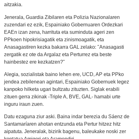
aitzakia.
Jenerala, Guardia Zibilaren eta Polizia Nazionalaren
zuzendari ez ezik, Espainiako Gobernuaren Ordezkari
EAEn izan zena, harrituta eta suminduta ageri zen
PPkoen hipokrisiagatik eta zinismoagatik, eta
Anasagastiren kezka bakarra GAL zelako: "Anasagasti
zergatik ez ote da Argalaz eta Perturrez eta beste
hainbestez ere kezkatzen?"
Alegia, sozialistak baino lehen ere, UCD, AP eta PPko
jendea zebilenean agintari, Espainiako Gobernuek legez
kanpoko hilketa ugari bultzatu zituzten. Siglak erabili
zituen gerra zikinak -Triple A, BVE, GAL- hamabi urte
inguru iraun zuen.
Datu ezaguna ziur aski. Baina indar berezia du Sáenz de
Santamaríaren ahotan entzunda eta Pertur hitzez hitz
aipatuta. Jeneralak, bizirik bagenu, baleukake noski zer
kontatua Amigori eta Aramendiri.