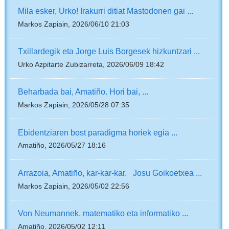
Mila esker, Urko! Irakurri ditiat Mastodonen gai ...
Markos Zapiain, 2026/06/10 21:03
Txillardegik eta Jorge Luis Borgesek hizkuntzari ...
Urko Azpitarte Zubizarreta, 2026/06/09 18:42
Beharbada bai, Amatiño. Hori bai, ...
Markos Zapiain, 2026/05/28 07:35
Ebidentziaren bost paradigma horiek egia ...
Amatiño, 2026/05/27 18:16
Arrazoia, Amatiño, kar-kar-kar. Josu Goikoetxea ...
Markos Zapiain, 2026/05/02 22:56
Von Neumannek, matematiko eta informatiko ...
Amatiño, 2026/05/02 12:11