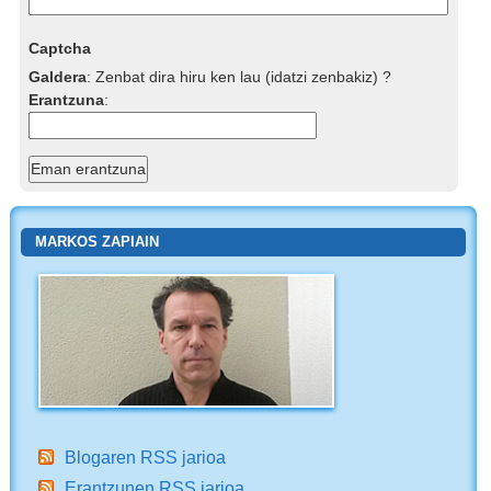
Captcha
Galdera
:
Zenbat dira hiru ken lau (idatzi zenbakiz) ?
Erantzuna
:
MARKOS ZAPIAIN
Blogaren RSS jarioa
Erantzunen RSS jarioa