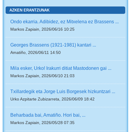
AZKEN ERANTZUNAK
Ondo ekarria. Adibidez, ez Mitxelena ez Brassens ...
Markos Zapiain, 2026/06/16 10:25
Georges Brassens (1921-1981) kantari ...
Amatiño, 2026/06/11 14:50
Mila esker, Urko! Irakurri ditiat Mastodonen gai ...
Markos Zapiain, 2026/06/10 21:03
Txillardegik eta Jorge Luis Borgesek hizkuntzari ...
Urko Azpitarte Zubizarreta, 2026/06/09 18:42
Beharbada bai, Amatiño. Hori bai, ...
Markos Zapiain, 2026/05/28 07:35