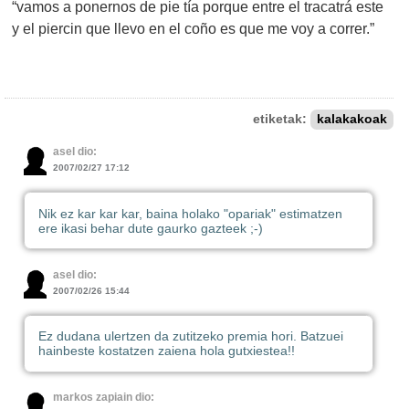
“vamos a ponernos de pie tía porque entre el tracatrá este
y el piercin que llevo en el coño es que me voy a correr.”
etiketak:
kalakakoak
asel dio:
2007/02/27 17:12
Nik ez kar kar kar, baina holako "opariak" estimatzen
ere ikasi behar dute gaurko gazteek ;-)
asel dio:
2007/02/26 15:44
Ez dudana ulertzen da zutitzeko premia hori. Batzuei
hainbeste kostatzen zaiena hola gutxiestea!!
markos zapiain dio: