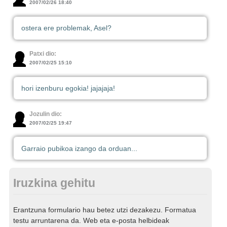
2007/02/26 18:40
ostera ere problemak, Asel?
Patxi dio:
2007/02/25 15:10
hori izenburu egokia! jajajaja!
Jozulin dio:
2007/02/25 19:47
Garraio pubikoa izango da orduan...
Iruzkina gehitu
Erantzuna formulario hau betez utzi dezakezu. Formatua
testu arruntarena da. Web eta e-posta helbideak