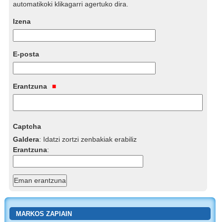
automatikoki klikagarri agertuko dira.
Izena
E-posta
Erantzuna
Captcha
Galdera
:
Idatzi zortzi zenbakiak erabiliz
Erantzuna
:
MARKOS ZAPIAIN