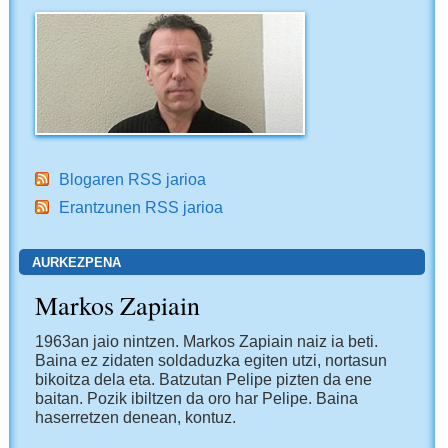
Blogaren RSS jarioa
Erantzunen RSS jarioa
AURKEZPENA
Markos Zapiain
1963an jaio nintzen. Markos Zapiain naiz ia beti.
Baina ez zidaten soldaduzka egiten utzi, nortasun
bikoitza dela eta. Batzutan Pelipe pizten da ene
baitan. Pozik ibiltzen da oro har Pelipe. Baina
haserretzen denean, kontuz.