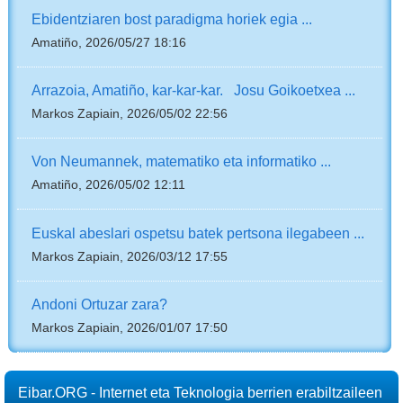
Ebidentziaren bost paradigma horiek egia ...
Amatiño, 2026/05/27 18:16
Arrazoia, Amatiño, kar-kar-kar. Josu Goikoetxea ...
Markos Zapiain, 2026/05/02 22:56
Von Neumannek, matematiko eta informatiko ...
Amatiño, 2026/05/02 12:11
Euskal abeslari ospetsu batek pertsona ilegabeen ...
Markos Zapiain, 2026/03/12 17:55
Andoni Ortuzar zara?
Markos Zapiain, 2026/01/07 17:50
Eibar.ORG - Internet eta Teknologia berrien erabiltzaileen