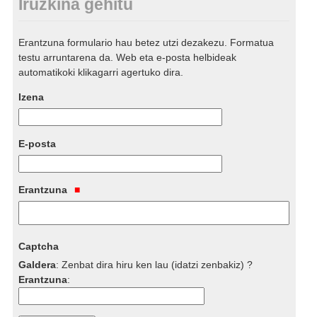
Iruzkina gehitu
Erantzuna formulario hau betez utzi dezakezu. Formatua
testu arruntarena da. Web eta e-posta helbideak
automatikoki klikagarri agertuko dira.
Izena
E-posta
Erantzuna
Captcha
Galdera
:
Zenbat dira hiru ken lau (idatzi zenbakiz) ?
Erantzuna
: