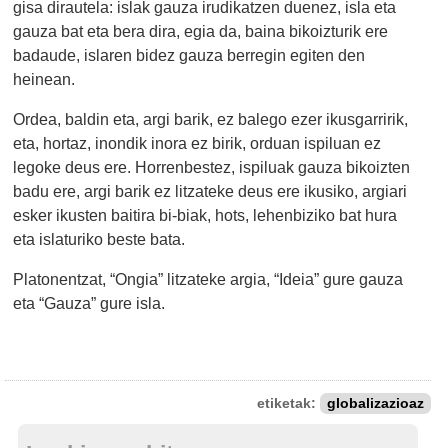
gisa dirautela: islak gauza irudikatzen duenez, isla eta
gauza bat eta bera dira, egia da, baina bikoizturik ere
badaude, islaren bidez gauza berregin egiten den
heinean.
Ordea, baldin eta, argi barik, ez balego ezer ikusgarririk,
eta, hortaz, inondik inora ez birik, orduan ispiluan ez
legoke deus ere. Horrenbestez, ispiluak gauza bikoizten
badu ere, argi barik ez litzateke deus ere ikusiko, argiari
esker ikusten baitira bi-biak, hots, lehenbiziko bat hura
eta islaturiko beste bata.
Platonentzat, “Ongia” litzateke argia, “Ideia” gure gauza
eta “Gauza” gure isla.
etiketak:
globalizazioaz