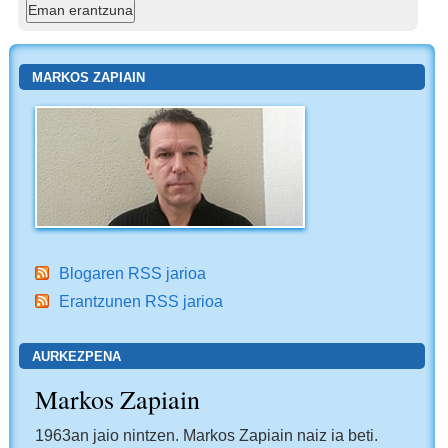
MARKOS ZAPIAIN
Blogaren RSS jarioa
Erantzunen RSS jarioa
AURKEZPENA
Markos Zapiain
1963an jaio nintzen. Markos Zapiain naiz ia beti.