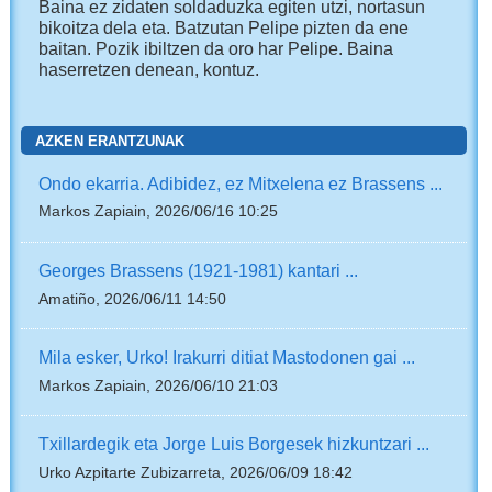
Baina ez zidaten soldaduzka egiten utzi, nortasun
bikoitza dela eta. Batzutan Pelipe pizten da ene
baitan. Pozik ibiltzen da oro har Pelipe. Baina
haserretzen denean, kontuz.
AZKEN ERANTZUNAK
Ondo ekarria. Adibidez, ez Mitxelena ez Brassens ...
Markos Zapiain, 2026/06/16 10:25
Georges Brassens (1921-1981) kantari ...
Amatiño, 2026/06/11 14:50
Mila esker, Urko! Irakurri ditiat Mastodonen gai ...
Markos Zapiain, 2026/06/10 21:03
Txillardegik eta Jorge Luis Borgesek hizkuntzari ...
Urko Azpitarte Zubizarreta, 2026/06/09 18:42