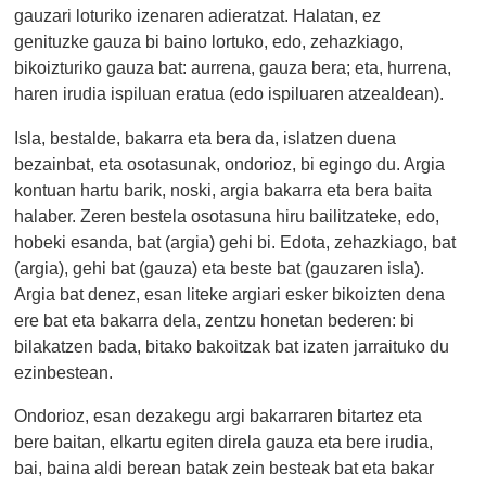
gauzari loturiko izenaren adieratzat. Halatan, ez
genituzke gauza bi baino lortuko, edo, zehazkiago,
bikoizturiko gauza bat: aurrena, gauza bera; eta, hurrena,
haren irudia ispiluan eratua (edo ispiluaren atzealdean).
Isla, bestalde, bakarra eta bera da, islatzen duena
bezainbat, eta osotasunak, ondorioz, bi egingo du. Argia
kontuan hartu barik, noski, argia bakarra eta bera baita
halaber. Zeren bestela osotasuna hiru bailitzateke, edo,
hobeki esanda, bat (argia) gehi bi. Edota, zehazkiago, bat
(argia), gehi bat (gauza) eta beste bat (gauzaren isla).
Argia bat denez, esan liteke argiari esker bikoizten dena
ere bat eta bakarra dela, zentzu honetan bederen: bi
bilakatzen bada, bitako bakoitzak bat izaten jarraituko du
ezinbestean.
Ondorioz, esan dezakegu argi bakarraren bitartez eta
bere baitan, elkartu egiten direla gauza eta bere irudia,
bai, baina aldi berean batak zein besteak bat eta bakar