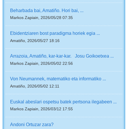
Beharbada bai, Amatiño. Hori bai, ...
Markos Zapiain, 2026/05/28 07:35
Ebidentziaren bost paradigma horiek egia ...
Amatiño, 2026/05/27 18:16
Arrazoia, Amatiño, kar-kar-kar. Josu Goikoetxea ...
Markos Zapiain, 2026/05/02 22:56
Von Neumannek, matematiko eta informatiko ...
Amatiño, 2026/05/02 12:11
Euskal abeslari ospetsu batek pertsona ilegabeen ...
Markos Zapiain, 2026/03/12 17:55
Andoni Ortuzar zara?