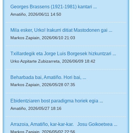
Georges Brassens (1921-1981) kantari ...
Amatiño, 2026/06/11 14:50
Mila esker, Urko! Irakurri ditiat Mastodonen gai ...
Markos Zapiain, 2026/06/10 21:03
Txillardegik eta Jorge Luis Borgesek hizkuntzari ...
Urko Azpitarte Zubizarreta, 2026/06/09 18:42
Beharbada bai, Amatiño. Hori bai, ...
Markos Zapiain, 2026/05/28 07:35
Ebidentziaren bost paradigma horiek egia ...
Amatiño, 2026/05/27 18:16
Arrazoia, Amatiño, kar-kar-kar. Josu Goikoetxea ...
Markos Zapiain, 2026/05/02 22:56