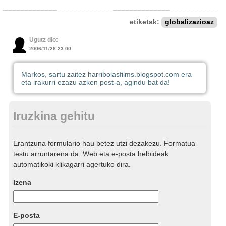
etiketak:
globalizazioaz
Ugutz dio:
2006/11/28 23:00
Markos, sartu zaitez harribolasfilms.blogspot.com era
eta irakurri ezazu azken post-a, agindu bat da!
Iruzkina gehitu
Erantzuna formulario hau betez utzi dezakezu. Formatua
testu arruntarena da. Web eta e-posta helbideak
automatikoki klikagarri agertuko dira.
Izena
E-posta