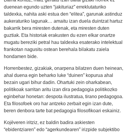
duenean egundo uzten “jakituriaz” erreklutaturiko
taldexka, nahita aski estua den “elitea”, garunak astinduz
aukeraturiko lagunak… amaitu izan duela duintzat hartuz
bakarrik bera miresten dutenak, eta miresten duten
guztiak. Eta historiak erakusten du ezen elkar onartze
mugatu bereziki petral hau taldexka esaterako intelektual
frankotan nagusitu ostean berehala bilakatu zaiela
hondamen bide.
Horrenbestez, gizakiak, onarpena bilatzen duen heinean,
ahal duena egin beharko luke “duinen” kopurua ahal
bezain ugari bihur dadin. Ohartuki zein oharkabean,
politikoak sarritan aritu izan dira pedagogia politikozko
eginbehar honetan: despota ilustratua, tirano pedagogoa.
Eta filosofoek oro har antzeko zerbait egin izan dute,
beren denbora tarte bat pedagogia filosofikoari eskainiz.
Kojèveren iritziz, ez baldin badira askiesten
“ebidentziaren” edo “agerkundearen” irizpide subjektibo