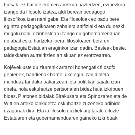
hutsak, ez baitute eromen arriskua baztertzen, ezinezkoa
izango da filosofo izatea, aldi berean pedagogo
filosofikoa izan nahi gabe. Eta filosofoak ez badu bere
egintza pedagogikoaren zabalera artifizialki eta duinezki
mugatu nahi, ezinbestean izango du gobernamenduan
nolabait esku hartzeko joera, filosofoaren beraren
pedagogia Estatuan eraginkor izan dadin. Besteak beste,
taldexkaren aurreiritzien arriskuan ez erortzearren.
Kojèvek uste du ziurrenik arrazoi honengatik filosofo
gehienek, handienak barne, uko egin izan diotela
munduaz landako bakartzeari, eta politikan saiatu izan
direla, nola eskuhartze pertsonalen bidez hala izkribuen
bidez. Platonen bidaiak Sirakusara eta Spinozaren eta de
Witt-en arteko lankidetza eskuhartze zuzeneko adibide
ezagunak dira. Eta ia filosofo guztiek argitaratu dituzte
Estatuaren eta gobernamenduaren gaineko izkribuak.