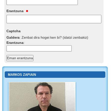
Erantzuna
Captcha
Galdera
:
Zenbat dira hogei ken bi? (idatzi zenbakiz)
Erantzuna
:
MARKOS ZAPIAIN