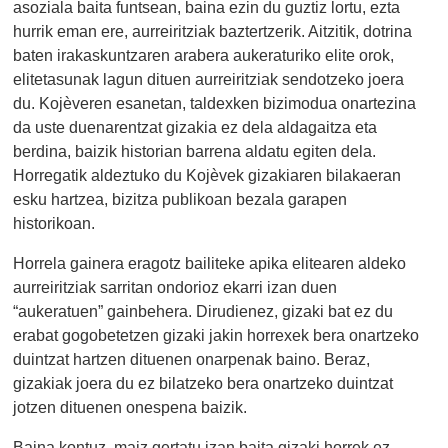
asoziala baita funtsean, baina ezin du guztiz lortu, ezta
hurrik eman ere, aurreiritziak baztertzerik. Aitzitik, dotrina
baten irakaskuntzaren arabera aukeraturiko elite orok,
elitetasunak lagun dituen aurreiritziak sendotzeko joera
du. Kojèveren esanetan, taldexken bizimodua onartezina
da uste duenarentzat gizakia ez dela aldagaitza eta
berdina, baizik historian barrena aldatu egiten dela.
Horregatik aldeztuko du Kojèvek gizakiaren bilakaeran
esku hartzea, bizitza publikoan bezala garapen
historikoan.
Horrela gainera eragotz bailiteke apika elitearen aldeko
aurreiritziak sarritan ondorioz ekarri izan duen
“aukeratuen” gainbehera. Dirudienez, gizaki bat ez du
erabat gogobetetzen gizaki jakin horrexek bera onartzeko
duintzat hartzen dituenen onarpenak baino. Beraz,
gizakiak joera du ez bilatzeko bera onartzeko duintzat
jotzen dituenen onespena baizik.
Baina kontuz, maiz gertatu izan baita gizaki horrek ez