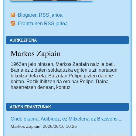
Blogaren RSS jarioa
Erantzunen RSS jarioa
AURKEZPENA
Markos Zapiain
1963an jaio nintzen. Markos Zapiain naiz ia beti.
Baina ez zidaten soldaduzka egiten utzi, nortasun
bikoitza dela eta. Batzutan Pelipe pizten da ene
baitan. Pozik ibiltzen da oro har Pelipe. Baina
haserretzen denean, kontuz.
AZKEN ERANTZUNAK
Ondo ekarria. Adibidez, ez Mitxelena ez Brassens ...
Markos Zapiain, 2026/06/16 10:25