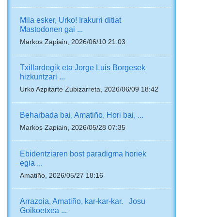
Mila esker, Urko! Irakurri ditiat
Mastodonen gai ...
Markos Zapiain, 2026/06/10 21:03
Txillardegik eta Jorge Luis Borgesek
hizkuntzari ...
Urko Azpitarte Zubizarreta, 2026/06/09 18:42
Beharbada bai, Amatiño. Hori bai, ...
Markos Zapiain, 2026/05/28 07:35
Ebidentziaren bost paradigma horiek
egia ...
Amatiño, 2026/05/27 18:16
Arrazoia, Amatiño, kar-kar-kar. Josu
Goikoetxea ...