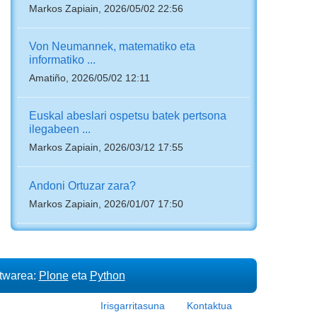
Markos Zapiain, 2026/05/02 22:56
Von Neumannek, matematiko eta
informatiko ...
Amatiño, 2026/05/02 12:11
Euskal abeslari ospetsu batek pertsona
ilegabeen ...
Markos Zapiain, 2026/03/12 17:55
Andoni Ortuzar zara?
Markos Zapiain, 2026/01/07 17:50
ftwarea:
Plone
eta
Python
Irisgarritasuna
Kontaktua