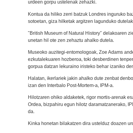
urdeen gorpu ustelenak zehazki.
Kontua da hiliko zerri batzuk Londres inguruko baz
sotoetan, giza hilketak argitzen lagunduko dutela
"British Museum of Natural History" delakoaren zie
unetan hil ote zen zehaztu ahalko dutela.
Museoko auzitegi-entomologoak, Zoe Adams anderea
ezkutalekuaren hozberoa, toki desberdinen tenper
gorpua datzan lekuraino iristeko behar izaniko de
Halatan, ikerlariek jakin ahalko dute zenbat denbo
izan den Interbalo Post-Mortem-a, IPM-a.
Hilotzaren ohiko aldaketek, rigor mortis-arenak es
Ordea, bizpahiru egun hilotz daramatzanerako, I
da.
Kinka honetan bilakatzen dira ustelduz doazen ur