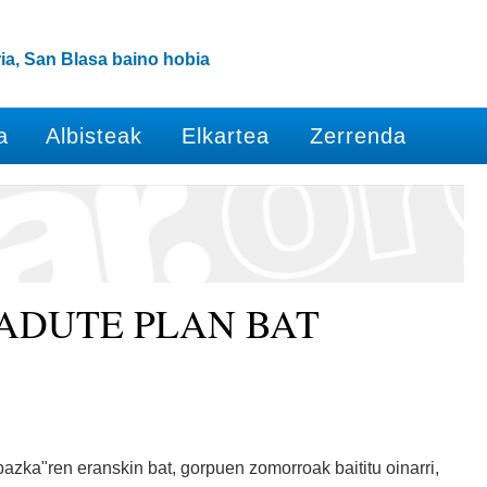
ia, San Blasa baino hobia
a
Albisteak
Elkartea
Zerrenda
ADUTE PLAN BAT
azka"ren eranskin bat, gorpuen zomorroak baititu oinarri,