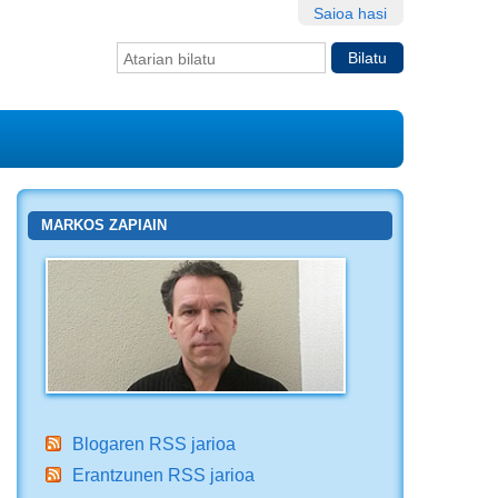
Saioa hasi
Bilatu atarian
Bilaketa
aurreratua…
MARKOS ZAPIAIN
Blogaren RSS jarioa
Erantzunen RSS jarioa