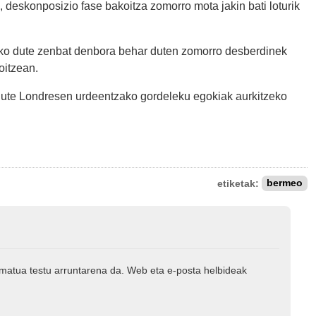
 deskonposizio fase bakoitza zomorro mota jakin bati loturik
uko dute zenbat denbora behar duten zomorro desberdinek
oitzean.
dute Londresen urdeentzako gordeleku egokiak aurkitzeko
etiketak:
bermeo
rmatua testu arruntarena da. Web eta e-posta helbideak