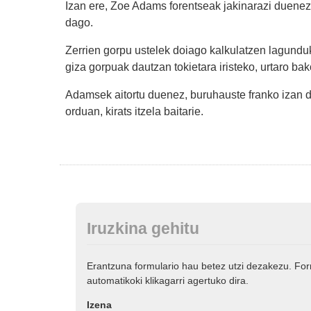
Izan ere, Zoe Adams forentseak jakinarazi duenez,
dago.
Zerrien gorpu ustelek doiago kalkulatzen lagund
giza gorpuak dautzan tokietara iristeko, urtaro bak
Adamsek aitortu duenez, buruhauste franko izan 
orduan, kirats itzela baitarie.
Iruzkina gehitu
Erantzuna formulario hau betez utzi dezakezu. Fo
automatikoki klikagarri agertuko dira.
Izena