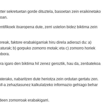
ter sekretuetan gorde dituztela, basoetan zein eraikinetako
koan.
ntifikoek itxaropena dute, zerri ustelon bidez biktima zein
k, faktore erabakigarriak hiru direla adierazi du: a)
aturak; b) gorpuko zomorro motak; eta c) zomorro horiek
nbora.
ra igaro den biktima hil zenez geroztik, hau da, zenbatekoa
aterako, nabaritzen dute heriotza zein ordutan gertatu zen.
PM-a zehaztasunez kalkulatzeko informazio gehiago behar
deen zomorroak erabakigarri.