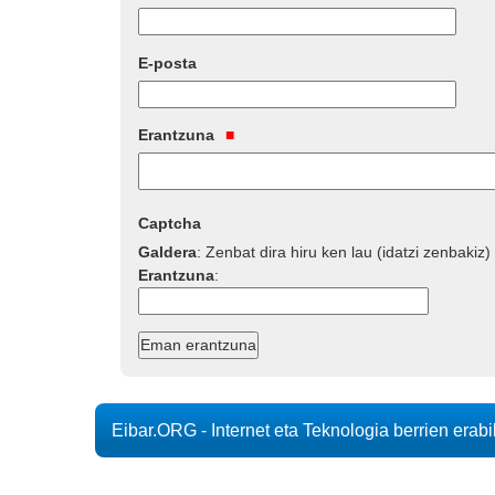
E-posta
Erantzuna
Captcha
Galdera
:
Zenbat dira hiru ken lau (idatzi zenbakiz)
Erantzuna
:
Eibar.ORG - Internet eta Teknologia berrien erab