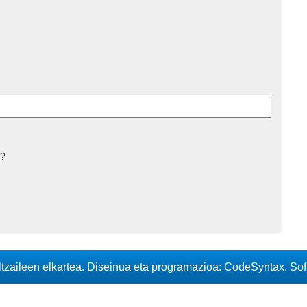
 ?
iltzaileen elkartea. Diseinua eta programazioa: CodeSyntax. So