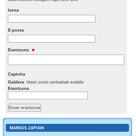
Izena
E-posta
Erantzuna
Captcha
Galdera
:
Idatzi zortzi zenbakiak erabiliz
Erantzuna
:
MARKOS ZAPIAIN