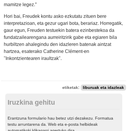
mamitze legez.”
Hori bai, Freudek kontu asko ezkutatu zituen bere
interpretazioan, eta gezur ugari bota, berariaz. Horregatik,
gaur egun, Freuden testuekin batera ezinbestekoa da
fundatzailearengana aurreiritzirik gabe eta egiaren bila
hurbiltzen ahalegindu den idazleren batenak aintzat
hartzea, esaterako Catherine Clément-en
"Inkontzientearen iraultzak".
etiketak:
liburuak eta idazleak
Iruzkina gehitu
Erantzuna formulario hau betez utzi dezakezu. Formatua
testu arruntarena da. Web eta e-posta helbideak
automatikoki klikagarri agertuko dira.