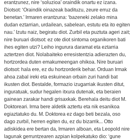
erantzunez, nire ‘soluzioa’ oraindik onartu ez izana.
Diotsot: ‘Oraindik oinazeak badituzu, zeure erruz da
benetan.’ Irmaren erantzuna: ‘bazeneki zelako mina
dudan eztarrian, urdailean, sabelean, estutu eta ito egiten
nau.’ Izutu naiz, begiratu diot. Zurbil eta puztuta ageri zait;
nire buruari diotsot: ez ote diot sintoma organikoren bati
ihes egiten utzi? Leiho ingurura daramat eta eztarria
aztertzen diot. Nolabaiteko erresistentzia adierazten du,
hortzordea duten emakumeengan ohikoa. Nire buruari
diotsot: hala ere, ez du hortzorderik behar. Orduan Irmak
ahoa zabal ireki eta eskuinean orbain zuri handi bat
ikusten diot. Bestalde, formazio izugarriak ikusten ditut,
inguratuak, sudur hegalen itxura dutenak, eta beraien
gainean zarakar handi grisaxkak. Berehala deitu diot M.
Doktoreari. Irma bere aldetik aztertu eta nik esanikoa
egiaztatuko du. M. Doktorea ez dago beti bezala, oso
dago zurbil, herren egiten du, ez du bizarrik... Otto
adiskidea ere bertan da, Irmaren alboan, eta Leopold nire
lagunak gerruntzearen azpian kolpekatuko dio: ‘gune