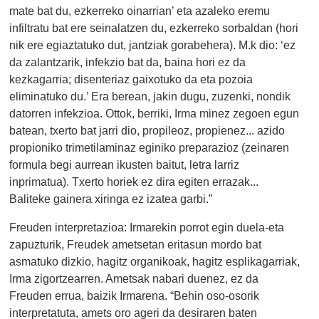
mate bat du, ezkerreko oinarrian’ eta azaleko eremu
infiltratu bat ere seinalatzen du, ezkerreko sorbaldan (hori
nik ere egiaztatuko dut, jantziak gorabehera). M.k dio: ‘ez
da zalantzarik, infekzio bat da, baina hori ez da
kezkagarria; disenteriaz gaixotuko da eta pozoia
eliminatuko du.’ Era berean, jakin dugu, zuzenki, nondik
datorren infekzioa. Ottok, berriki, Irma minez zegoen egun
batean, txerto bat jarri dio, propileoz, propienez... azido
propioniko trimetilaminaz eginiko preparazioz (zeinaren
formula begi aurrean ikusten baitut, letra larriz
inprimatua). Txerto horiek ez dira egiten errazak...
Baliteke gainera xiringa ez izatea garbi.”
Freuden interpretazioa: Irmarekin porrot egin duela-eta
zapuzturik, Freudek ametsetan eritasun mordo bat
asmatuko dizkio, hagitz organikoak, hagitz esplikagarriak,
Irma zigortzearren. Ametsak nabari duenez, ez da
Freuden errua, baizik Irmarena. “Behin oso-osorik
interpretatuta, amets oro ageri da desiraren baten