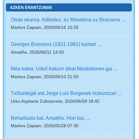
AZKEN ERANTZUNAK
Ondo ekarria. Adibidez, ez Mitxelena ez Brassens ...
Markos Zapiain, 2026/06/16 10:25
Georges Brassens (1921-1981) kantari ...
Amatiño, 2026/06/11 14:50
Mila esker, Urko! Irakurri ditiat Mastodonen gai ...
Markos Zapiain, 2026/06/10 21:03
Txillardegik eta Jorge Luis Borgesek hizkuntzari ...
Urko Azpitarte Zubizarreta, 2026/06/09 18:42
Beharbada bai, Amatiño. Hori bai, ...
Markos Zapiain, 2026/05/28 07:35