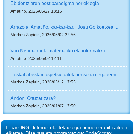
Ebidentziaren bost paradigma horiek egia ...
Amatiño, 2026/05/27 18:16
Arrazoia, Amatiño, kar-kar-kar. Josu Goikoetxea ...
Markos Zapiain, 2026/05/02 22:56
Von Neumannek, matematiko eta informatiko ...
Amatiño, 2026/05/02 12:11
Euskal abeslari ospetsu batek pertsona ilegabeen ...
Markos Zapiain, 2026/03/12 17:55
Andoni Ortuzar zara?
Markos Zapiain, 2026/01/07 17:50
Eibar.ORG - Internet eta Teknologia berrien erabiltzaileen
elkartea. Diseinua eta programazioa: CodeSyntax.