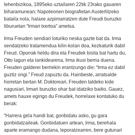
lehenbizikoa, 1895eko uztailaren 22tik 23rako gauaren
biharamunean; Napoleonen biografietan Austerlitzeko
bataila nola, halaxe azpimarratzen dute Freudi buruzko
liburuetan “Irmari txertoa” ametsa.
Irma Freuden sendiari loturiko neska gazte bat da. Irma
sendatzeko tratamendua kilin-kolan doa, kezkaturik dabil
Freud. Oporrak heldu dira eta Freudek bisita bat hartu du,
Otto lagun eta lankidearena, Irma ikusi berria duena.
Freuden galderei berriekin erantzungo die: “Irma ez dabil
guztiz ongi.” Freud zapuztu da. Hainbeste, arratsalde
horretan bertan M. Doktoreari, Freuden taldeko kide
nagusiari, Irmari buruzko ohar bat idatziko baitio. Gauez,
amets hauxe egingo du Freudek, horrelaxe kontatuko du
berak:
“Harrera gela handi bat, gonbidatu asko, gu gara
gonbidatzaileak. Gonbidatuen artean, Irma, berehala
aparte eramango dudana, leporatzearren, bere gutunari