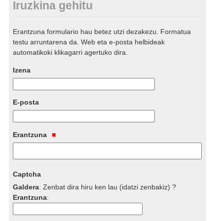
Iruzkina gehitu
Erantzuna formulario hau betez utzi dezakezu. Formatua
testu arruntarena da. Web eta e-posta helbideak
automatikoki klikagarri agertuko dira.
Izena
E-posta
Erantzuna
Captcha
Galdera
:
Zenbat dira hiru ken lau (idatzi zenbakiz) ?
Erantzuna
: