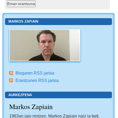
MARKOS ZAPIAIN
Blogaren RSS jarioa
Erantzunen RSS jarioa
AURKEZPENA
Markos Zapiain
1963an jaio nintzen. Markos Zapiain naiz ia beti.