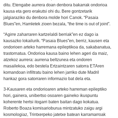
ditu. Etengabe aurrera doan denbora bakarrak ondorioa
kausa eta gero erakutsi ohi du. Bere gontzetarik
jalgiaraziko du denbora molde hori Canok. “Pasaia
Blues”en, Hamletek zioen bezala, “the time is out of joint”.
“Agirre zaharraren kartzelaldi berriak”en ez dago ia
kausazko lokailurik. “Pasaia Blues”en, berriz, kausen eta
ondorioen arteko harremana epileptikoa da, sakabanatua,
trastornatua. Ondorioa kausa baino lehen ageri da maiz,
atzekoz aurrera: aurrena beltzunea eta ondoren
masailekoa, edo bestela Ertzaintzaren satorra ETAren
komandoan infiltratu baino lehen jarriko dute Madril
hankaz gora satorraren informazio bat dela eta.
3-Kausaren eta ondorioaren arteko harreman epileptiko
hori, gainera, unibertso osoaren gaineko ikuspuntu
koherente hertsi itogarri baten baitan dago kokatua.
Roberto Boaza komisarioburua mintzatuko zaigu argi
kosmologiaz, Trintxerpeko jatetxe batean karramarroak