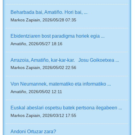
Beharbada bai, Amatiño. Hori bai, ...
Markos Zapiain, 2026/05/28 07:35
Ebidentziaren bost paradigma horiek egia ...
Amatiño, 2026/05/27 18:16
Arrazoia, Amatiño, kar-kar-kar. Josu Goikoetxea ...
Markos Zapiain, 2026/05/02 22:56
Von Neumannek, matematiko eta informatiko ...
Amatiño, 2026/05/02 12:11
Euskal abeslari ospetsu batek pertsona ilegabeen ...
Markos Zapiain, 2026/03/12 17:55
Andoni Ortuzar zara?