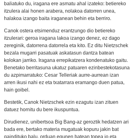
baliatuko du, iragana ere asmatu ahal izateko: betiereko
itzulera alai honen arabera, nolakoa datorren unea,
halakoa izango baita iraganean behin eta berriro.
Canok ostera etsimenduz erantzungo dio betiereko
itzulerari: geroa iragana lakoa izango denez, ez dago
zereginik, datorrena datorrela eta kito. Ez ditu Nietzschek
bezala mugarri pasatuak askatasun dantza batean
kolokan jarriko. Iragana errepikatzera kondenatuko gaitu.
Benetako berritasuna ukatuz patuaren ezinbestekotasuna
du azpimarratuko: Cesar Telleriak aurre-aurrean izan
arren ikusi nahi ez eta txatarrara eramango duen patua,
hain goibel.
Bestetik, Canok Nietzschek ezin ezagutu izan zituen
datuez hornitu du bere ikuspuntua.
Dirudienez, unibertsoa Big Bang-az geroztik hedatzen ari
bada ere, bertako materia mugatuak kopuru jakin bat
gaindituko balu, orduan egunen batean topea jo eta