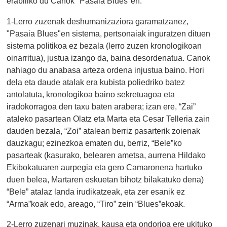
erabiliko du Canok "Pasaia Blues"en.
1-Lerro zuzenak deshumanizaziora garamatzanez,
"Pasaia Blues"en sistema, pertsonaiak inguratzen dituen
sistema politikoa ez bezala (lerro zuzen kronologikoan
oinarritua), justua izango da, baina desordenatua. Canok
nahiago du anabasa arteza ordena injustua baino. Hori
dela eta daude atalak era kubista poliedriko batez
antolatuta, kronologikoa baino sekretuagoa eta
iradokorragoa den taxu baten arabera; izan ere, “Zai”
ataleko pasartean Olatz eta Marta eta Cesar Telleria zain
dauden bezala, “Zoi” atalean berriz pasarterik zoienak
dauzkagu; ezinezkoa ematen du, berriz, “Bele”ko
pasarteak (kasurako, belearen ametsa, aurrena Hildako
Ekibokatuaren aurpegia eta gero Camaronena hartuko
duen belea, Martaren eskuetan bihotz bilakatuko dena)
“Bele” atalaz landa irudikatzeak, eta zer esanik ez
“Arma”koak edo, areago, “Tiro” zein “Blues”ekoak.
2-Lerro zuzenari muzinak, kausa eta ondorioa ere ukituko