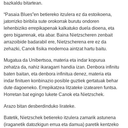
bazkaldu bitartean.
“Pasaia Blues”en betiereko itzulera ez da estoikoena,
jatorrizko biribila sute orokorrak burutu ondoren
lehenbiziko errepikapenak kalkatuko duela dioena, eta
gero bigarrenak, eta abar. Baina Nietzscheren zenbait
arrazoibide badarabil ere, Nietzscherena ere ez da
zehazki, Canok fisika modernoa aintzat hartu baitu.
Mugatua da Unibertsoa, materia eta indar kopurua
zehatza da, nahiz ikaragarri handia izan. Denbora infinitu
baten baitan, eta denbora infinitua denez, materia eta
indar finituen konbinazio posible guztiek gertatuak behar
dute dagoeneko. Errepikatzea litzateke izatearen funtsa.
Horretan bat egingo lukete Canok eta Nietzschek.
Arazo bitan desberdinduko lirateke.
Batetik, Nietzschek betiereko itzulera zamarik astunena
(iraganetik datozkigun errua eta damua) paretik kentzeko