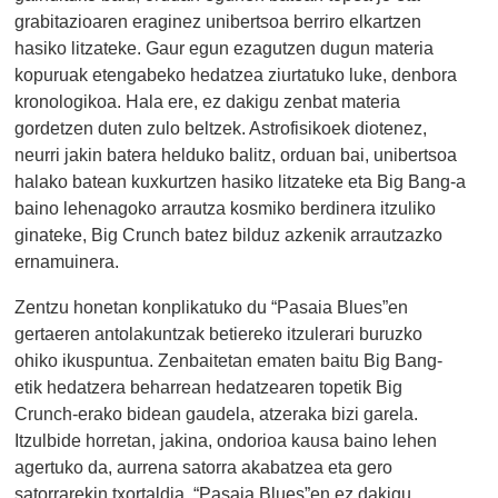
grabitazioaren eraginez unibertsoa berriro elkartzen
hasiko litzateke. Gaur egun ezagutzen dugun materia
kopuruak etengabeko hedatzea ziurtatuko luke, denbora
kronologikoa. Hala ere, ez dakigu zenbat materia
gordetzen duten zulo beltzek. Astrofisikoek diotenez,
neurri jakin batera helduko balitz, orduan bai, unibertsoa
halako batean kuxkurtzen hasiko litzateke eta Big Bang-a
baino lehenagoko arrautza kosmiko berdinera itzuliko
ginateke, Big Crunch batez bilduz azkenik arrautzazko
ernamuinera.
Zentzu honetan konplikatuko du “Pasaia Blues”en
gertaeren antolakuntzak betiereko itzulerari buruzko
ohiko ikuspuntua. Zenbaitetan ematen baitu Big Bang-
etik hedatzera beharrean hedatzearen topetik Big
Crunch-erako bidean gaudela, atzeraka bizi garela.
Itzulbide horretan, jakina, ondorioa kausa baino lehen
agertuko da, aurrena satorra akabatzea eta gero
satorrarekin txortaldia. “Pasaia Blues”en ez dakigu