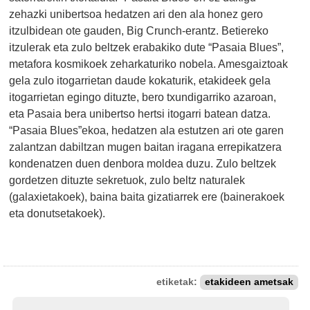
zehazki unibertsoa hedatzen ari den ala honez gero
itzulbidean ote gauden, Big Crunch-erantz. Betiereko
itzulerak eta zulo beltzek erabakiko dute “Pasaia Blues”,
metafora kosmikoek zeharkaturiko nobela. Amesgaiztoak
gela zulo itogarrietan daude kokaturik, etakideek gela
itogarrietan egingo dituzte, bero txundigarriko azaroan,
eta Pasaia bera unibertso hertsi itogarri batean datza.
“Pasaia Blues”ekoa, hedatzen ala estutzen ari ote garen
zalantzan dabiltzan mugen baitan iragana errepikatzera
kondenatzen duen denbora moldea duzu. Zulo beltzek
gordetzen dituzte sekretuok, zulo beltz naturalek
(galaxietakoek), baina baita gizatiarrek ere (bainerakoek
eta donutsetakoek).
etiketak:
etakideen ametsak