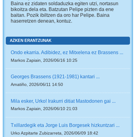
Baina ez zidaten soldaduzka egiten utzi, nortasun
bikoitza dela eta. Batzutan Pelipe pizten da ene
baitan. Pozik ibiltzen da oro har Pelipe. Baina
haserretzen denean, kontuz.
AZKEN ERANTZUNAK
Ondo ekarria. Adibidez, ez Mitxelena ez Brassens ...
Markos Zapiain, 2026/06/16 10:25
Georges Brassens (1921-1981) kantari ...
Amatiño, 2026/06/11 14:50
Mila esker, Urko! Irakurri ditiat Mastodonen gai ...
Markos Zapiain, 2026/06/10 21:03
Txillardegik eta Jorge Luis Borgesek hizkuntzari ...
Urko Azpitarte Zubizarreta, 2026/06/09 18:42