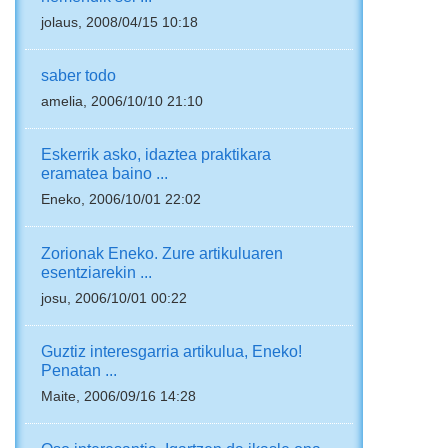
jolaus, 2008/04/15 10:18
saber todo
amelia, 2006/10/10 21:10
Eskerrik asko, idaztea praktikara
eramatea baino ...
Eneko, 2006/10/01 22:02
Zorionak Eneko. Zure artikuluaren
esentziarekin ...
josu, 2006/10/01 00:22
Guztiz interesgarria artikulua, Eneko!
Penatan ...
Maite, 2006/09/16 14:28