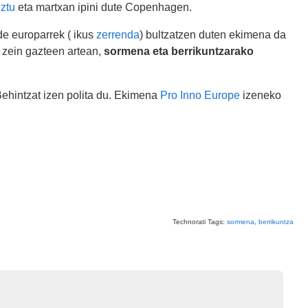
ztu
eta martxan ipini dute Copenhagen.
de europarrek ( ikus
zerrenda
) bultzatzen duten ekimena da
le zein gazteen artean,
sormena eta berrikuntzarako
Behintzat izen polita du. Ekimena
Pro Inno Europe
izeneko
Technorati Tags:
sormena
,
berrikuntza