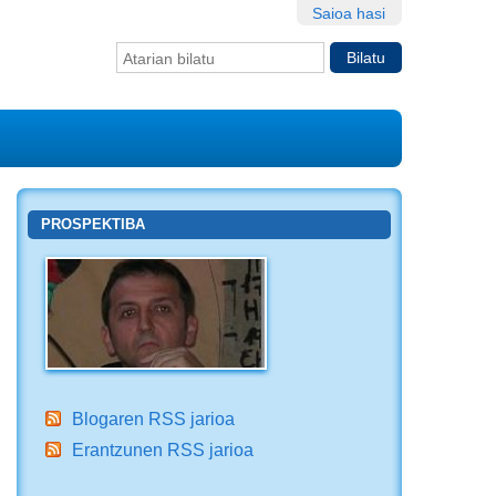
Saioa hasi
Bilatu atarian
Bilaketa
aurreratua…
PROSPEKTIBA
Blogaren RSS jarioa
Erantzunen RSS jarioa