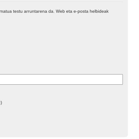
rmatua testu arruntarena da. Web eta e-posta helbideak
z)