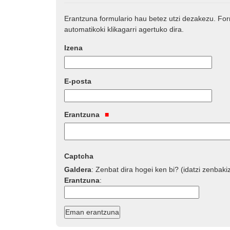
Erantzuna formulario hau betez utzi dezakezu. Fo
automatikoki klikagarri agertuko dira.
Izena
E-posta
Erantzuna
Captcha
Galdera
:
Zenbat dira hogei ken bi? (idatzi zenbaki
Erantzuna
: