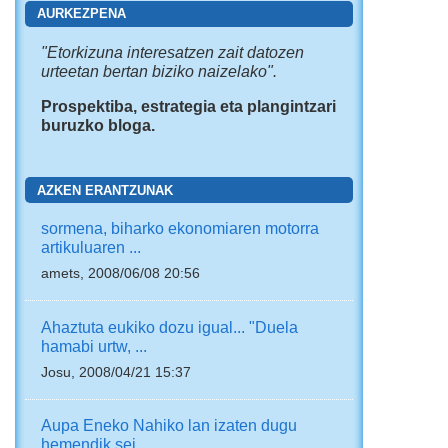
AURKEZPENA
"
Etorkizuna interesatzen zait
datozen
urteetan bertan biziko naizelako".
Prospektiba, estrategia eta plangintzari
buruzko bloga.
AZKEN ERANTZUNAK
sormena, biharko ekonomiaren motorra
artikuluaren ...
amets, 2008/06/08 20:56
Ahaztuta eukiko dozu igual... "Duela
hamabi urtw, ...
Josu, 2008/04/21 15:37
Aupa Eneko Nahiko lan izaten dugu
hemendik sei ...