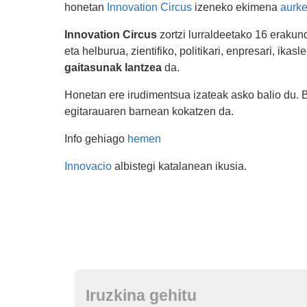
honetan
Innovation Circus
izeneko ekimena
aurke
Innovation Circus
zortzi lurraldeetako 16 erakun
eta helburua, zientifiko, politikari, enpresari, ikas
gaitasunak lantzea
da.
Honetan ere irudimentsua izateak asko balio du. 
egitarauaren barnean kokatzen da.
Info gehiago
hemen
Innovacio
albistegi katalanean ikusia.
Iruzkina gehitu