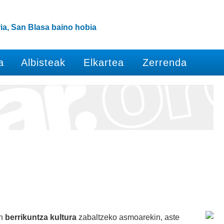
ia, San Blasa baino hobia
a
Albisteak
Elkartea
Zerrenda
an
berrikuntza kultura
zabaltzeko asmoarekin, aste