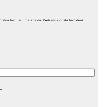
rmatua testu arruntarena da. Web eta e-posta helbideak
 ?