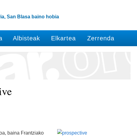
ia, San Blasa baino hobia
a
Albisteak
Elkartea
Zerrenda
ive
oa, baina Frantziako