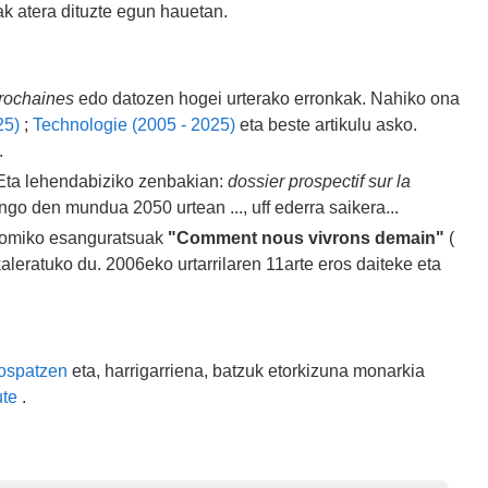
k atera dituzte egun hauetan.
prochaines
edo datozen hogei urterako erronkak. Nahiko ona
25)
;
Technologie (2005 - 2025)
eta beste artikulu asko.
.
 Eta lehendabiziko zenbakian:
dossier prospectif sur la
go den mundua 2050 urtean ..., uff ederra saikera...
onomiko esanguratsuak
"Comment nous vivrons demain"
(
aleratuko du. 2006eko urtarrilaren 11arte eros daiteke eta
 ospatzen
eta, harrigarriena, batzuk etorkizuna monarkia
ute
.