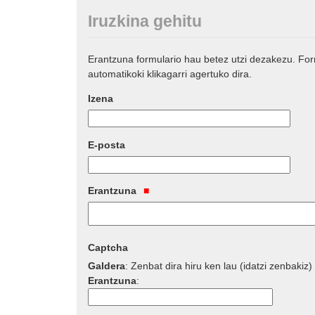
Iruzkina gehitu
Erantzuna formulario hau betez utzi dezakezu. Fo
automatikoki klikagarri agertuko dira.
Izena
E-posta
Erantzuna
Captcha
Galdera
:
Zenbat dira hiru ken lau (idatzi zenbakiz)
Erantzuna
: