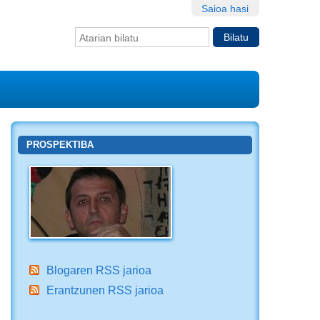
Saioa hasi
Bilatu atarian
Bilaketa
aurreratua…
PROSPEKTIBA
Blogaren RSS jarioa
Erantzunen RSS jarioa