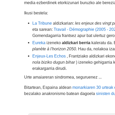
media ezberdinek etorkizunari buruzko ale berezia
Ikusi bestela:
La Tribune
aldizkarian:
les enjeux des vingt 
eta sarean:
Travail - Démographie (2005 - 20
Gomendagarria frantsez apur bat ulertuz gero
Eureka
izeneko
aldizkari berria
kaleratu da.
planète à l'horizon 2050.
Hau da, nolakoa izan
Enjeux-Les Echos
, Frantziako aldizkari ek
nola biziko dugun bihar
) izeneko gehigarria k
erakargarria dirudi.
Urte amaiareran sindromea, seguruenez ...
Bitartean, Espaina aldean
monarkiaren 30 urteak
bezalako anakronismo batean dagoela
sinisten d