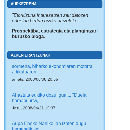
AURKEZPENA
"
Etorkizuna interesatzen zait
datozen
urteetan bertan biziko naizelako".
Prospektiba, estrategia eta plangintzari
buruzko bloga.
AZKEN ERANTZUNAK
sormena, biharko ekonomiaren motorra
artikuluaren ...
amets, 2008/06/08 20:56
Ahaztuta eukiko dozu igual... "Duela
hamabi urtw, ...
Josu, 2008/04/21 15:37
Aupa Eneko Nahiko lan izaten dugu
hemendik sei ...