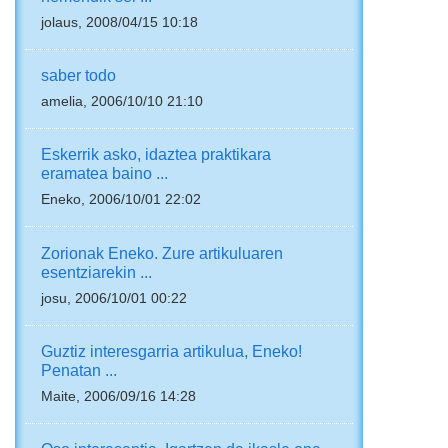
jolaus, 2008/04/15 10:18
saber todo
amelia, 2006/10/10 21:10
Eskerrik asko, idaztea praktikara
eramatea baino ...
Eneko, 2006/10/01 22:02
Zorionak Eneko. Zure artikuluaren
esentziarekin ...
josu, 2006/10/01 00:22
Guztiz interesgarria artikulua, Eneko!
Penatan ...
Maite, 2006/09/16 14:28