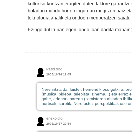
kultur sorkuntzan eragiten duten faktore garrantzi
boladan mundu horren inguruan mugitzen naiz eta h
teknologia ahalik eta ondoen menperatzen saiatu e
Ezingo dut Iruñan egon, ondo joan dadila mahaingu
Patxi dio:
2005/10/26 18:05
Nere iritzia da, laister, hemendik oso gutxira, 
(musika, bideoa, telebista, zinema...) eta erraz 
gabe, edonork sarean (tximistaren abiadan ibilik
hortixek, saretik. Nere ustez perspektibak oso on
eneko dio:
2005/10/27 20:54