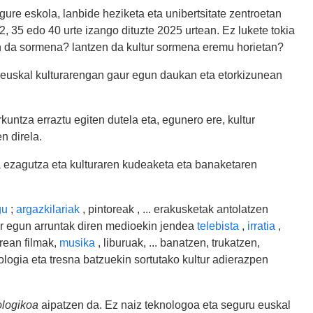
gure eskola, lanbide heziketa eta unibertsitate zentroetan
, 35 edo 40 urte izango dituzte 2025 urtean. Ez lukete tokia
n da sormena? lantzen da kultur sormena eremu horietan?
k euskal kulturarengan gaur egun daukan eta etorkizunean
kuntza erraztu egiten dutela eta, egunero ere, kultur
n direla.
ra ezagutza eta kulturaren kudeaketa eta banaketaren
gu
;
argazkilariak
, pintoreak , ... erakusketak antolatzen
ur egun arruntak diren medioekin jendea
telebista
,
irratia
,
rean filmak,
musika
, liburuak, ... banatzen, trukatzen,
knologia eta tresna batzuekin sortutako kultur adierazpen
logikoa
aipatzen da. Ez naiz teknologoa eta seguru euskal