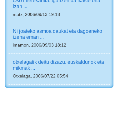
Oso interesantia. Igartzen da ikasle ona
izan ...
matx, 2006/09/13 19:18
Ni joateko asmoa daukat eta dagoeneko
izena eman ...
imamon, 2006/09/03 18:12
otxelagatik deitu dizazu. euskaldunok eta
mikmak ...
Otxelaga, 2006/07/22 05:54