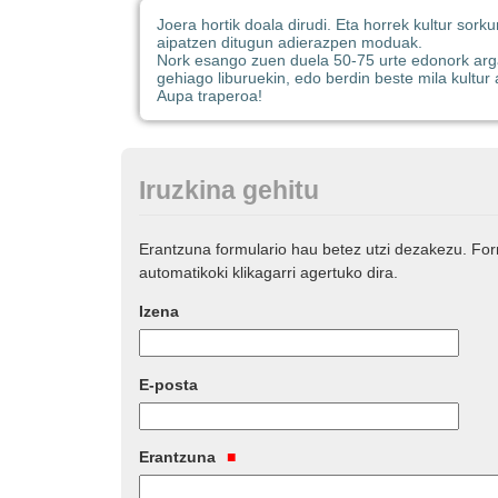
Joera hortik doala dirudi. Eta horrek kultur sorku
aipatzen ditugun adierazpen moduak.
Nork esango zuen duela 50-75 urte edonork argaz
gehiago liburuekin, edo berdin beste mila kultur
Aupa traperoa!
Iruzkina gehitu
Erantzuna formulario hau betez utzi dezakezu. Fo
automatikoki klikagarri agertuko dira.
Izena
E-posta
Erantzuna