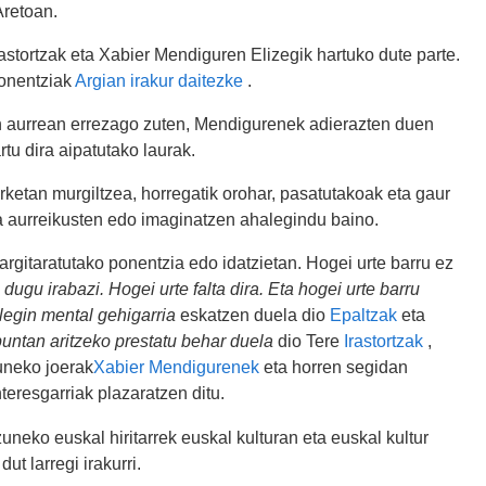
Aretoan.
astortzak eta Xabier Mendiguren Elizegik hartuko dute parte.
ponentziak
Argian irakur daitezke
.
n aurrean errezago zuten, Mendigurenek adierazten duen
tu dira aipatutako laurak.
rketan murgiltzea, horregatik orohar, pasatutakoak eta gaur
a aurreikusten edo imaginatzen ahalegindu baino.
 argitaratutako ponentzia edo idatzietan. Hogei urte barru ez
 dugu irabazi. Hogei urte falta dira. Eta hogei urte barru
legin mental gehigarria
eskatzen duela dio
Epaltzak
eta
untan aritzeko prestatu behar duela
dio Tere
Irastortzak
,
uneko joerak
Xabier Mendigurenek
eta horren segidan
eresgarriak plazaratzen ditu.
uneko euskal hiritarrek euskal kulturan eta euskal kultur
ut larregi irakurri.