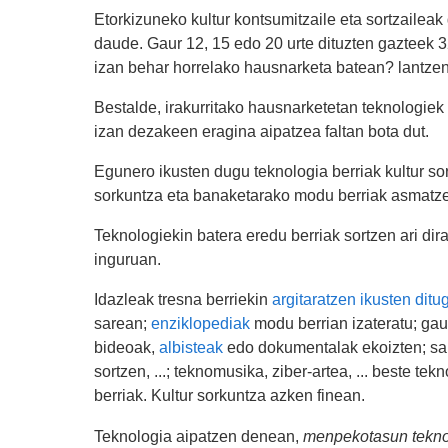
Etorkizuneko kultur kontsumitzaile eta sortzaileak 
daude. Gaur 12, 15 edo 20 urte dituzten gazteek 32
izan behar horrelako hausnarketa batean? lantze
Bestalde, irakurritako hausnarketetan teknologie
izan dezakeen eragina aipatzea faltan bota dut.
Egunero ikusten dugu teknologia berriak kultur sor
sorkuntza eta banaketarako modu berriak asmatze
Teknologiekin batera eredu berriak sortzen ari di
inguruan.
Idazleak tresna berriekin
argitaratzen ikusten ditu
sarean;
enziklopediak
modu berrian izateratu; ga
bideoak,
albisteak
edo dokumentalak ekoizten; sa
sortzen, ...; teknomusika, ziber-artea, ... beste te
berriak. Kultur sorkuntza azken finean.
Teknologia aipatzen denean,
menpekotasun tekno