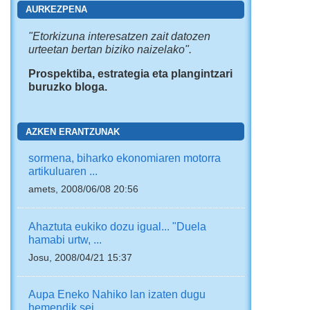
AURKEZPENA
"
Etorkizuna interesatzen zait
datozen
urteetan bertan biziko naizelako".
Prospektiba, estrategia eta plangintzari
buruzko bloga.
AZKEN ERANTZUNAK
sormena, biharko ekonomiaren motorra
artikuluaren ...
amets, 2008/06/08 20:56
Ahaztuta eukiko dozu igual... "Duela
hamabi urtw, ...
Josu, 2008/04/21 15:37
Aupa Eneko Nahiko lan izaten dugu
hemendik sei ...