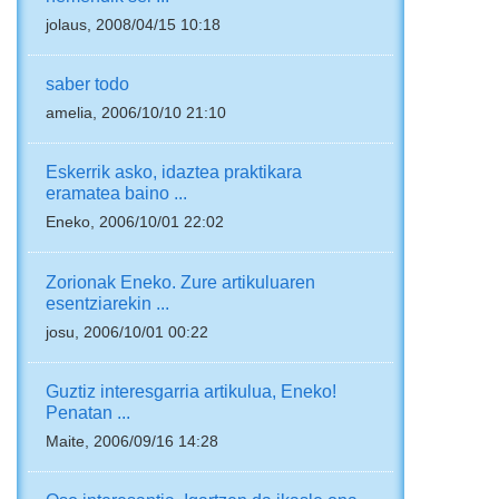
jolaus, 2008/04/15 10:18
saber todo
amelia, 2006/10/10 21:10
Eskerrik asko, idaztea praktikara
eramatea baino ...
Eneko, 2006/10/01 22:02
Zorionak Eneko. Zure artikuluaren
esentziarekin ...
josu, 2006/10/01 00:22
Guztiz interesgarria artikulua, Eneko!
Penatan ...
Maite, 2006/09/16 14:28