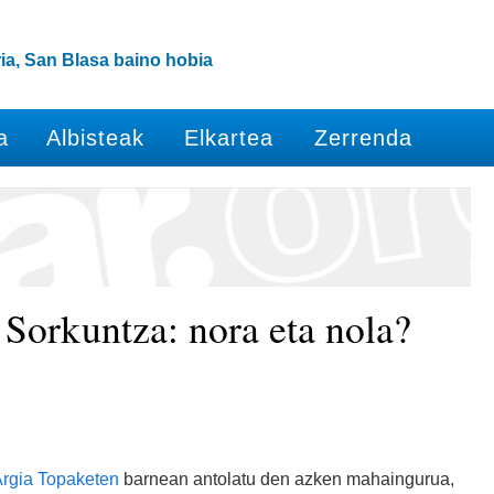
ia, San Blasa baino hobia
a
Albisteak
Elkartea
Zerrenda
 Sorkuntza: nora eta nola?
rgia Topaketen
barnean antolatu den azken mahaingurua,