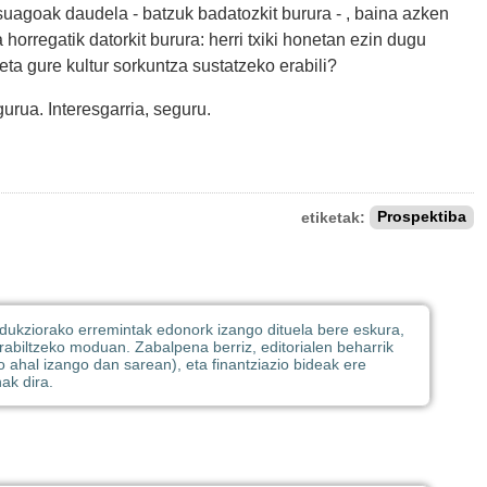
tsuagoak daudela - batzuk badatozkit burura - , baina azken
orregatik datorkit burura: herri txiki honetan ezin dugu
ta gure kultur sorkuntza sustatzeko erabili?
rua. Interesgarria, seguru.
etiketak:
Prospektiba
produkziorako erremintak edonork izango dituela bere eskura,
erabiltzeko moduan. Zabalpena berriz, editorialen beharrik
o ahal izango dan sarean), eta finantziazio bideak ere
ak dira.