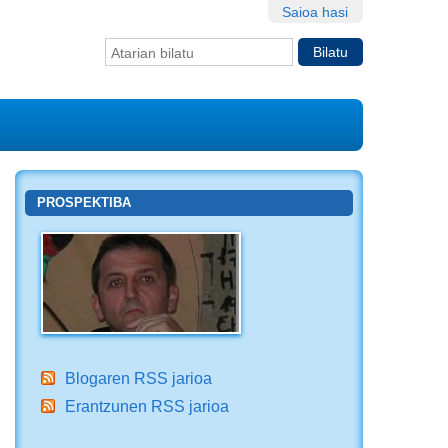
Saioa hasi
Bilatu atarian
Bilaketa
aurreratua…
PROSPEKTIBA
Blogaren RSS jarioa
Erantzunen RSS jarioa