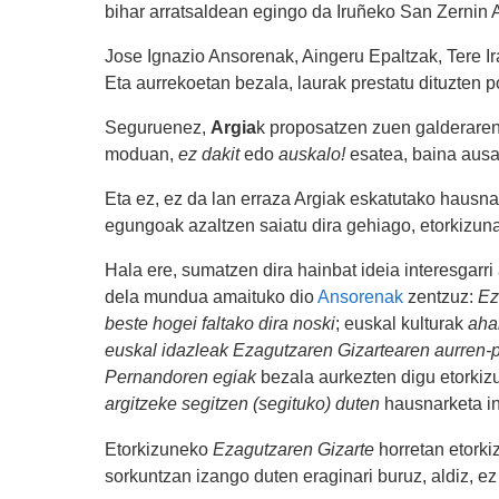
bihar arratsaldean egingo da Iruñeko San Zernin 
Jose Ignazio Ansorenak, Aingeru Epaltzak, Tere Ir
Eta aurrekoetan bezala, laurak prestatu dituzten 
Seguruenez,
Argia
k proposatzen zuen galderare
moduan,
ez dakit
edo
auskalo!
esatea, baina ausar
Eta ez, ez da lan erraza Argiak eskatutako hausna
egungoak azaltzen saiatu dira gehiago, etorkizun
Hala ere, sumatzen dira hainbat ideia interesgarri
dela mundua amaituko dio
Ansorenak
zentzuz:
Ez
beste hogei faltako dira noski
; euskal kulturak
aha
euskal idazleak Ezagutzaren Gizartearen aurren-p
Pernandoren egiak
bezala aurkezten digu etorkiz
argitzeke segitzen (segituko) duten
hausnarketa int
Etorkizuneko
Ezagutzaren Gizarte
horretan etorkiz
sorkuntzan izango duten eraginari buruz, aldiz, ez d