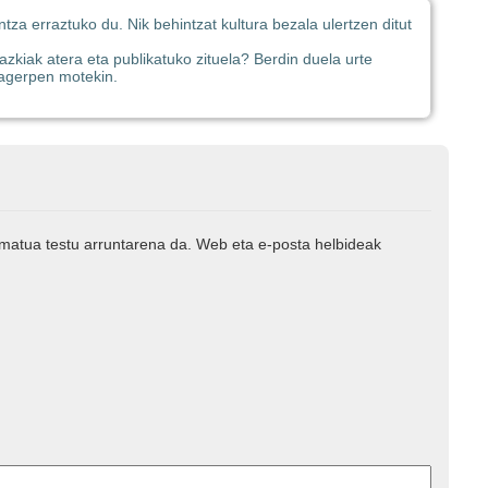
ntza erraztuko du. Nik behintzat kultura bezala ulertzen ditut
kiak atera eta publikatuko zituela? Berdin duela urte
 agerpen motekin.
rmatua testu arruntarena da. Web eta e-posta helbideak