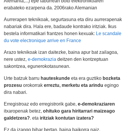
Alemania,...) epe laburrean boto elektronikoaren
erabateko ezarpena da. 2006rako Alemanian
Aurrerapen teknikoak, segurtasuna eta diru aurrerapenak
nabariak dira. Hala ere, badaude kontrako iritziak. Ikus
bestela informatikari frantzes honen kexuak:
Le scandale
du vote electronique arrive en France
Arazo teknikoak izan daitezke, baina apur bat zailagoa,
nere ustez,
e-demokrazia
deitzen den kontzeptuan
sakontzea, egunerokotasunean.
Urte batzuk barru
hauteskunde
eta era guztiko
bozketa
prozesu
orokorrak
erreztu, merketu eta arindu
egingo
dira nabari.
Erregistroaz edo erregistrorik gabe,
e-demokraziaren
itxaropenak betez,
ohituko gara hiritarrari maizeago
galdetzera?
. eta
iritziak kontutan izatera?
Ez da izango bihar bertan, baina baikorra naiz.