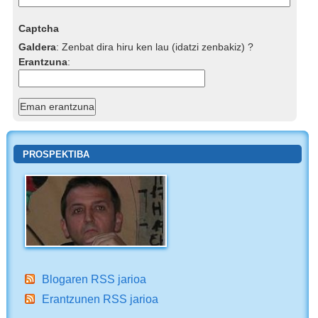
Captcha
Galdera
:
Zenbat dira hiru ken lau (idatzi zenbakiz) ?
Erantzuna
:
PROSPEKTIBA
Blogaren RSS jarioa
Erantzunen RSS jarioa