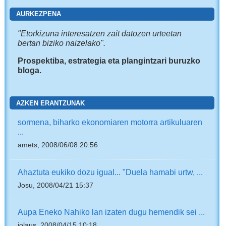
AURKEZPENA
"
Etorkizuna interesatzen zait
datozen urteetan
bertan biziko naizelako".
Prospektiba, estrategia eta plangintzari buruzko
bloga.
AZKEN ERANTZUNAK
sormena, biharko ekonomiaren motorra artikuluaren
...
amets, 2008/06/08 20:56
Ahaztuta eukiko dozu igual... "Duela hamabi urtw, ...
Josu, 2008/04/21 15:37
Aupa Eneko Nahiko lan izaten dugu hemendik sei ...
jolaus, 2008/04/15 10:18