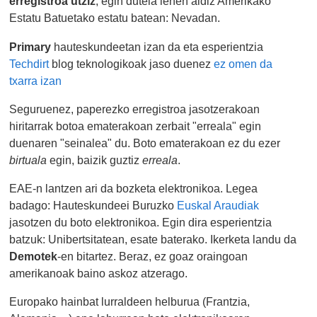
erregistroa utziz
, egin dutela lehen aldiz Amerikako
Estatu Batuetako estatu batean: Nevadan.
Primary
hauteskundeetan izan da eta esperientzia
Techdirt
blog teknologikoak jaso duenez
ez omen da
txarra izan
Seguruenez, paperezko erregistroa jasotzerakoan
hiritarrak botoa ematerakoan zerbait "erreala" egin
duenaren "seinalea" du. Boto ematerakoan ez du ezer
birtuala
egin, baizik guztiz
erreala
.
EAE-n lantzen ari da bozketa elektronikoa. Legea
badago: Hauteskundeei Buruzko
Euskal Araudiak
jasotzen du boto elektronikoa. Egin dira esperientzia
batzuk: Unibertsitatean, esate baterako. Ikerketa landu da
Demotek
-en bitartez. Beraz, ez goaz oraingoan
amerikanoak baino askoz atzerago.
Europako hainbat lurraldeen helburua (Frantzia,