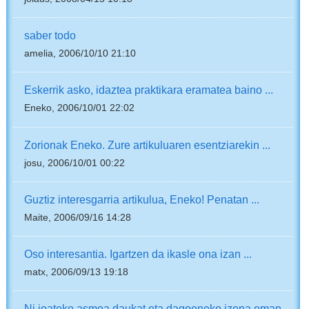
saber todo
amelia, 2006/10/10 21:10
Eskerrik asko, idaztea praktikara eramatea baino ...
Eneko, 2006/10/01 22:02
Zorionak Eneko. Zure artikuluaren esentziarekin ...
josu, 2006/10/01 00:22
Guztiz interesgarria artikulua, Eneko! Penatan ...
Maite, 2006/09/16 14:28
Oso interesantia. Igartzen da ikasle ona izan ...
matx, 2006/09/13 19:18
Ni joateko asmoa daukat eta dagoeneko izena eman