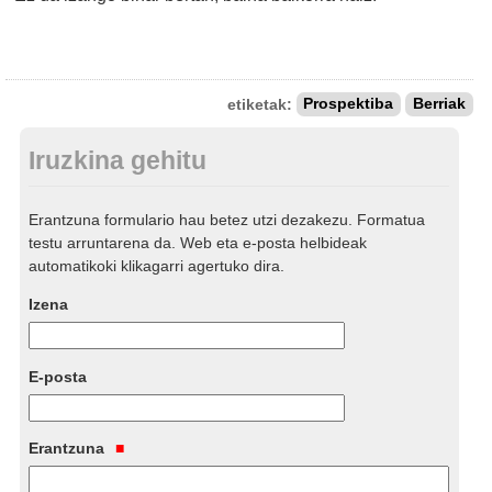
etiketak:
Prospektiba
Berriak
Iruzkina gehitu
Erantzuna formulario hau betez utzi dezakezu. Formatua
testu arruntarena da. Web eta e-posta helbideak
automatikoki klikagarri agertuko dira.
Izena
E-posta
Erantzuna