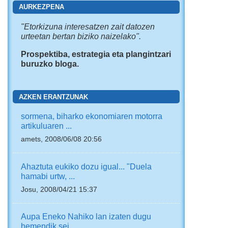
AURKEZPENA
"
Etorkizuna interesatzen zait
datozen
urteetan bertan biziko naizelako".
Prospektiba, estrategia eta plangintzari
buruzko bloga.
AZKEN ERANTZUNAK
sormena, biharko ekonomiaren motorra
artikuluaren ...
amets, 2008/06/08 20:56
Ahaztuta eukiko dozu igual... "Duela
hamabi urtw, ...
Josu, 2008/04/21 15:37
Aupa Eneko Nahiko lan izaten dugu
hemendik sei ...