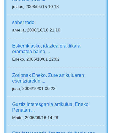
jolaus, 2008/04/15 10:18
saber todo
amelia, 2006/10/10 21:10
Eskerrik asko, idaztea praktikara
eramatea baino ...
Eneko, 2006/10/01 22:02
Zorionak Eneko. Zure artikuluaren
esentziarekin ...
josu, 2006/10/01 00:22
Guztiz interesgarria artikulua, Eneko!
Penatan ...
Maite, 2006/09/16 14:28