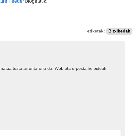
ture Feeder
blogetatik.
etiketak:
Bitxikeriak
rmatua testu arruntarena da. Web eta e-posta helbideak