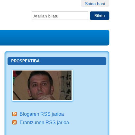
Saioa hasi
Bilatu atarian
Bilaketa
aurreratua…
PROSPEKTIBA
Blogaren RSS jarioa
Erantzunen RSS jarioa