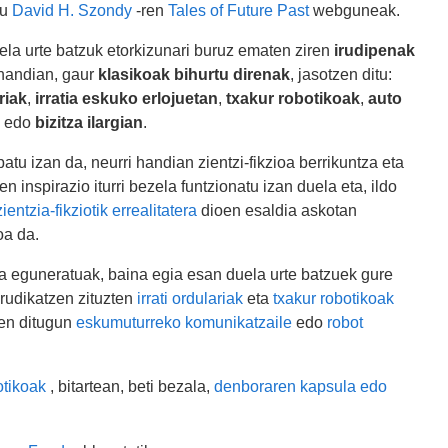
du
David H. Szondy
-ren
Tales of Future Past
webguneak.
ela urte batzuk etorkizunari buruz ematen ziren
irudipenak
 handian, gaur
klasikoak bihurtu direnak
, jasotzen ditu:
riak
,
irratia eskuko erlojuetan
,
txakur robotikoak
,
auto
edo
bizitza ilargian
.
atu izan da, neurri handian zientzi-fikzioa berrikuntza eta
en inspirazio iturri bezela funtzionatu izan duela eta, ildo
zientzia-fikziotik errealitatera
dioen esaldia askotan
a da.
ta eguneratuak, baina egia esan duela urte batzuek gure
rudikatzen zituzten
irrati ordulariak
eta
txakur robotikoak
zen ditugun
eskumuturreko komunikatzaile
edo
robot
otikoak
, bitartean, beti bezala,
denboraren kapsula edo