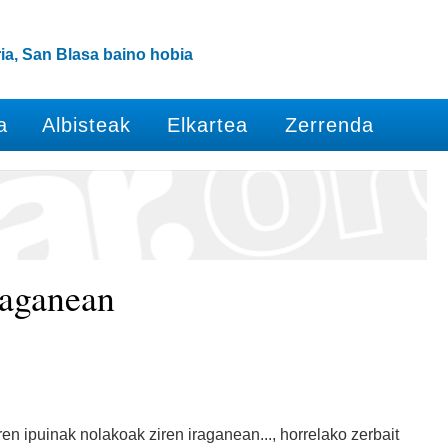
ia, San Blasa baino hobia
a
Albisteak
Elkartea
Zerrenda
raganean
en ipuinak nolakoak ziren iraganean..., horrelako zerbait