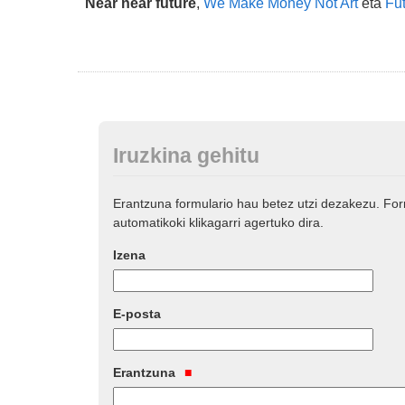
Near near future
,
We Make Money Not Art
eta
Fu
Iruzkina gehitu
Erantzuna formulario hau betez utzi dezakezu. Fo
automatikoki klikagarri agertuko dira.
Izena
E-posta
Erantzuna