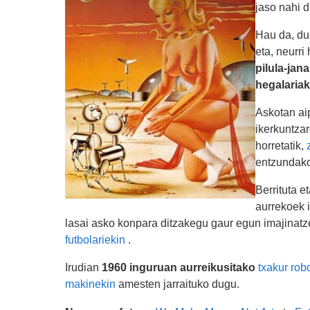
jaso nahi 
Hau da, du
eta, neurri
pilula-jana
hegalariak
Askotan aip
ikerkuntzar
horretatik,
entzundako
Berrituta e
aurrekoek i
lasai asko konpara ditzakegu gaur egun imajinat
futbolariekin
.
Irudian
1960 inguruan aurreikusitako
txakur rob
makinekin
amesten jarraituko dugu.