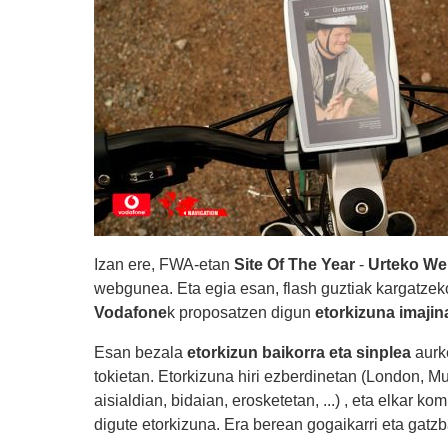
Izan ere, FWA-etan
Site Of The Year
-
Urteko W
webgunea. Eta egia esan, flash guztiak kargatzek
Vodafone
k proposatzen digun
etorkizuna imajin
Esan bezala
etorkizun baikorra eta sinplea
aurk
tokietan. Etorkizuna hiri ezberdinetan (London, M
aisialdian, bidaian, erosketetan, ...) , eta elkar 
digute etorkizuna. Era berean gogaikarri eta gatzb