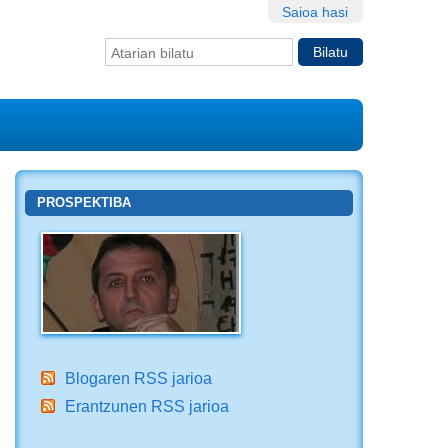
Saioa hasi
Bilatu atarian
Bilaketa
aurreratua…
PROSPEKTIBA
Blogaren RSS jarioa
Erantzunen RSS jarioa