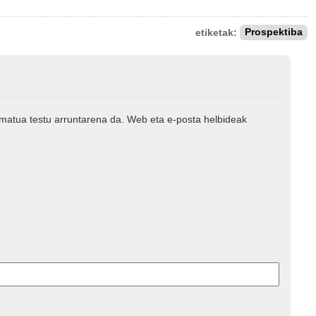
etiketak:
Prospektiba
rmatua testu arruntarena da. Web eta e-posta helbideak