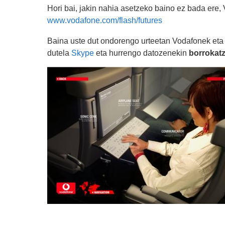
Hori bai, jakin nahia asetzeko baino ez bada ere,
www.vodafone.com/flash/futures
Baina uste dut ondorengo urteetan Vodafonek eta
dutela
Skype
eta hurrengo datozenekin
borrokat