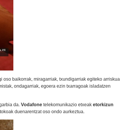
oso baikorrak, miragarriak, txundigarriak egiteko arriskua
imistak, ondagarriak, egoera ezin txarragoak isladatzen
garbia da.
Vodafone
telekomunikazio etxeak
etorkizun
stokoak duenarentzat oso ondo aurkeztua.