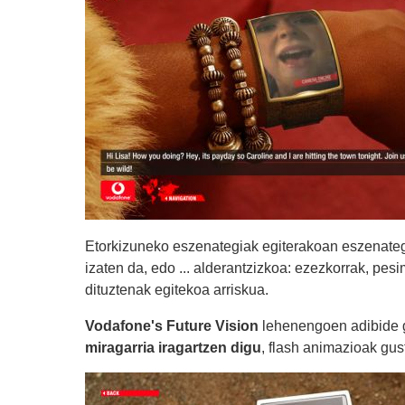
Etorkizuneko eszenategiak egiterakoan eszenategi 
izaten da, edo ... alderantzizkoa: ezezkorrak, pes
dituztenak egitekoa arriskua.
Vodafone's Future Vision
lehenengoen adibide 
miragarria iragartzen digu
, flash animazioak gu