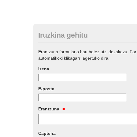
Iruzkina gehitu
Erantzuna formulario hau betez utzi dezakezu. Fo
automatikoki klikagarri agertuko dira.
Izena
E-posta
Erantzuna
Captcha