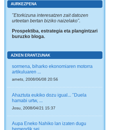
AURKEZPENA
"
Etorkizuna interesatzen zait
datozen
urteetan bertan biziko naizelako".
Prospektiba, estrategia eta plangintzari
buruzko bloga.
AZKEN ERANTZUNAK
sormena, biharko ekonomiaren motorra
artikuluaren ...
amets, 2008/06/08 20:56
Ahaztuta eukiko dozu igual... "Duela
hamabi urtw, ...
Josu, 2008/04/21 15:37
Aupa Eneko Nahiko lan izaten dugu
hemendik sei ...