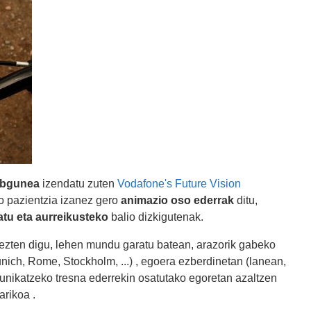
ebgunea
izendatu zuten
Vodafone's Future Vision
o pazientzia izanez gero
animazio oso ederrak
ditu,
atu eta aurreikusteko
balio dizkigutenak.
ezten digu, lehen mundu garatu batean, arazorik gabeko
unich, Rome, Stockholm, ...) , egoera ezberdinetan (lanean,
komunikatzeko tresna ederrekin osatutako egoretan azaltzen
arikoa .