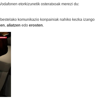
 Vodafonen etorkizunetik osteratxoak merezi du:
 bestelako komunikazio konpainiak nahiko kezka izango
zen
,
aliatzen
edo
erosten
.