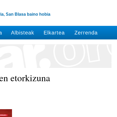
ia, San Blasa baino hobia
a
Albisteak
Elkartea
Zerrenda
n etorkizuna