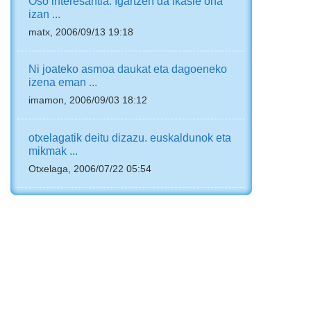
Oso interesantia. Igartzen da ikasle ona
izan ...
matx, 2006/09/13 19:18
Ni joateko asmoa daukat eta dagoeneko
izena eman ...
imamon, 2006/09/03 18:12
otxelagatik deitu dizazu. euskaldunok eta
mikmak ...
Otxelaga, 2006/07/22 05:54