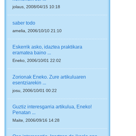
jolaus, 2008/04/15 10:18
saber todo
amelia, 2006/10/10 21:10
Eskerrik asko, idaztea praktikara
eramatea baino ...
Eneko, 2006/10/01 22:02
Zorionak Eneko. Zure artikuluaren
esentziarekin ...
josu, 2006/10/01 00:22
Guztiz interesgarria artikulua, Eneko!
Penatan ...
Maite, 2006/09/16 14:28