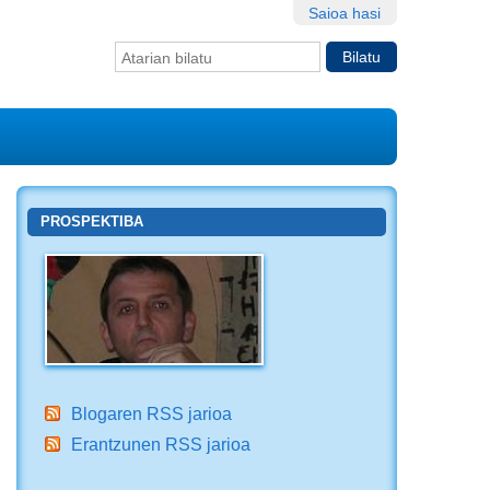
Saioa hasi
Bilatu atarian
Bilaketa
aurreratua…
PROSPEKTIBA
Blogaren RSS jarioa
Erantzunen RSS jarioa