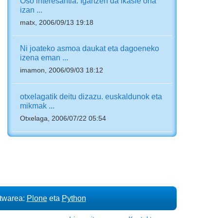
Oso interesantia. Igartzen da ikasle ona
izan ...
matx, 2006/09/13 19:18
Ni joateko asmoa daukat eta dagoeneko
izena eman ...
imamon, 2006/09/03 18:12
otxelagatik deitu dizazu. euskaldunok eta
mikmak ...
Otxelaga, 2006/07/22 05:54
ftwarea:
Plone
eta
Python