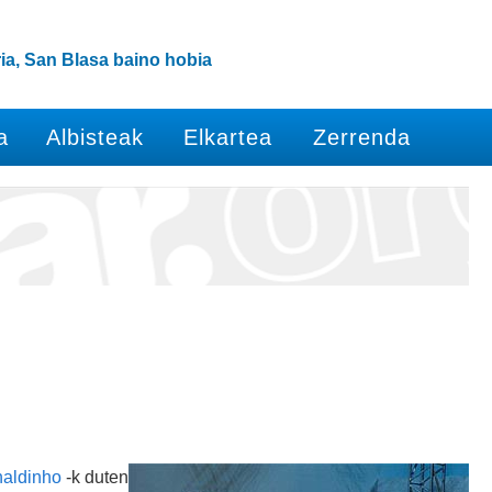
ia, San Blasa baino hobia
a
Albisteak
Elkartea
Zerrenda
aldinho
-k duten