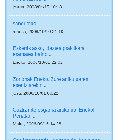
jolaus, 2008/04/15 10:18
saber todo
amelia, 2006/10/10 21:10
Eskerrik asko, idaztea praktikara
eramatea baino ...
Eneko, 2006/10/01 22:02
Zorionak Eneko. Zure artikuluaren
esentziarekin ...
josu, 2006/10/01 00:22
Guztiz interesgarria artikulua, Eneko!
Penatan ...
Maite, 2006/09/16 14:28