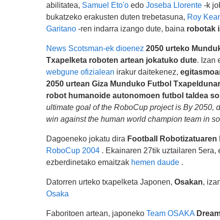
abilitatea,
Samuel Eto'o
edo
Joseba Llorente
-k jo
bukatzeko erakusten duten trebetasuna,
Roy Kea
Garitano
-ren indarra izango dute, baina
robotak 
News Scotsman-ek dioenez
2050 urteko Munduk
Txapelketa roboten artean jokatuko dute
. Izan
webgune ofizialean
irakur daitekenez,
egitasmoa
2050 urtean Giza Munduko Futbol Txapeldunari
robot humanoide autonomoen futbol taldea so
ultimate goal of the RoboCup project is By 2050, 
win against the human world champion team in so
Dagoeneko jokatu dira
Football Robotizatuaren
RoboCup 2004
. Ekainaren 27tik uztailaren 5era, 
ezberdinetako emaitzak
hemen daude
.
Datorren urteko txapelketa Japonen,
Osakan
, iz
Osaka
Faboritoen artean, japoneko
Team OSAKA
Dream