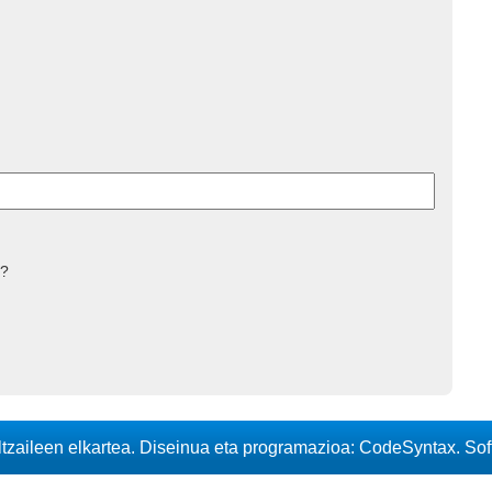
 ?
iltzaileen elkartea. Diseinua eta programazioa: CodeSyntax. So