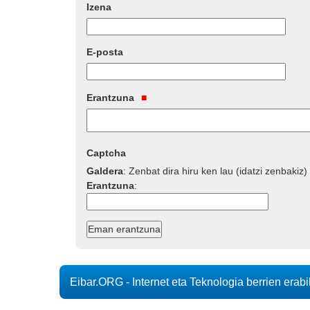
Izena
E-posta
Erantzuna
Captcha
Galdera
:
Zenbat dira hiru ken lau (idatzi zenbakiz)
Erantzuna
:
Eibar.ORG - Internet eta Teknologia berrien erab