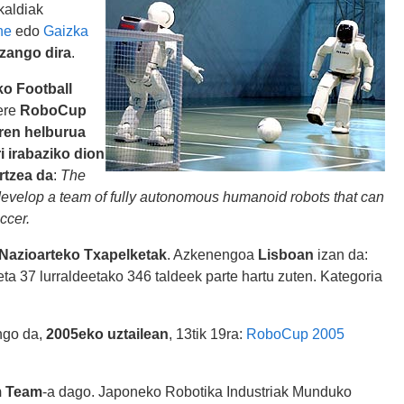
kaldiak
ne
edo
Gaizka
izango dira
.
o Football
 ere
RoboCup
ren helburua
 irabaziko dion
rtzea da
:
The
develop a team of fully autonomous humanoid robots that can
ccer.
 Nazioarteko Txapelketak
. Azkenengoa
Lisboan
izan da:
eta 37 lurraldeetako 346 taldeek parte hartu zuten. Kategoria
ango da,
2005eko uztailean
, 13tik 19ra:
RoboCup 2005
 Team
-a dago. Japoneko Robotika Industriak Munduko