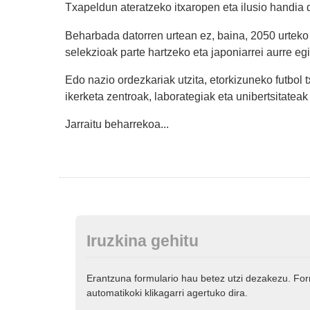
Txapeldun ateratzeko itxaropen eta ilusio handia 
Beharbada datorren urtean ez, baina, 2050 urtek
selekzioak parte hartzeko eta japoniarrei aurre eg
Edo nazio ordezkariak utzita, etorkizuneko futbol 
ikerketa zentroak, laborategiak eta unibertsitateak
Jarraitu beharrekoa...
Iruzkina gehitu
Erantzuna formulario hau betez utzi dezakezu. Fo
automatikoki klikagarri agertuko dira.