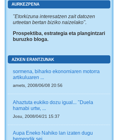
AURKEZPENA
"
Etorkizuna interesatzen zait
datozen
urteetan bertan biziko naizelako".
Prospektiba, estrategia eta plangintzari
buruzko bloga.
AZKEN ERANTZUNAK
sormena, biharko ekonomiaren motorra
artikuluaren ...
amets, 2008/06/08 20:56
Ahaztuta eukiko dozu igual... "Duela
hamabi urtw, ...
Josu, 2008/04/21 15:37
Aupa Eneko Nahiko lan izaten dugu
hemendik sei ...