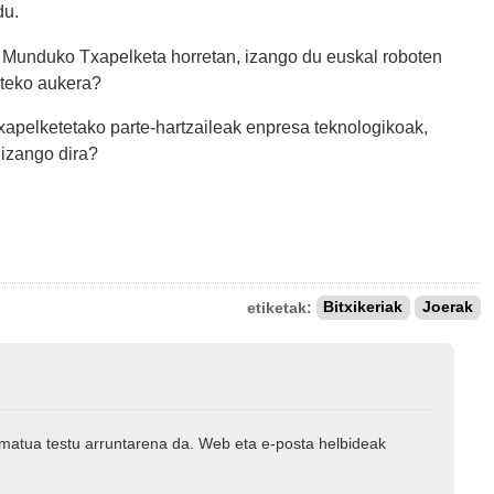
du.
o Munduko Txapelketa horretan, izango du euskal roboten
iteko aukera?
txapelketetako parte-hartzaileak enpresa teknologikoak,
 izango dira?
etiketak:
Bitxikeriak
Joerak
rmatua testu arruntarena da. Web eta e-posta helbideak