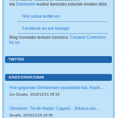
eta
Dantzertin
euskal dantzako eskolak ematen ditut.
Nire jarioa twitter-en
Facebook-en ere banago
Blog honetako testuen lizentzia:
Creative Commons
by-sa
TWITTER
AZKEN ERANTZUNAK
Hire gogoetak Olentzeroen oparietako bat. Hauts ...
Jon Etxabe, 2018/12/21 09:18
Olentzero, Tió de Nadal, Cagatió... Bikaina eta ...
Serafin, 2018/12/19 18:38