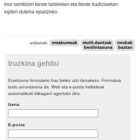
inor sentitzen beste taldeetan eta beste tradizioetan
egiten dutena epaitzeko.
etiketak:
emakumeak
mutil-dantzak
neskak
berdintasuna
baztan
Iruzkina gehitu
Erantzuna formulario hau betez utzi dezakezu. Formatua
testu arruntarena da. Web eta e-posta helbideak
automatikoki klikagarri agertuko dira.
Izena
E-posta