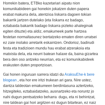
Horrekin batera, ETBko kazetariari aipatu nion
komunikabideen gai honekin jokatzen duten papera
erabat makurra dela, atentzioa liskarra dagoen tokian
bakarrik jartzen dutelako (eta liskarra ez badago,
eztabaida bakarrik badago liskarra pizteko ahaleginak
egiten dituzte) eta aldiz, emakumeek parte hartzea
festetan normaltasunez txertatzeko ematen diren urratsei
ez zaie inolako arretarik eskaintzen. Ondorioz, badirudi
festa eta tradizioen mundu hau erabat atzerakoia eta
matxista dela, eta neurri batean halaxe da, baina gizartea
bera den oso antzeko neurrian, eta ez komunikabideek
erakusten duten proportzioan.
Gai honen inguruan sarrera idatzi du
AraksuEhe-k bere
blogean
, eta hor ere iritzi trukean ari gara. Nire ustez,
dantza taldeotan emakumeen berdintasuna aztertzeko,
hitzegiteko, eztabaidatzeko, ausnartzeko eta noruntz jo
nahi dugun pentsatzeko beharra dugu, eta ni behintzat,
nire taldean gai hori argitzen ez dugun bitartean, ez naiz