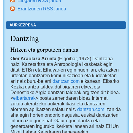
Blogaren RSS jarioa
Erantzunen RSS jarioa
AURKEZPENA
Dantzing
Hitzen eta gorputzen dantza
Oier Araolaza Arrieta
(Elgoibar, 1972) Dantzaria
naiz. Kazetaritza eta Antropologia ikasketak egin
ditut, ETBn eta Elhuyar-en egin nuen lan, eta azken
urteotan dantzaren komunikazioan eta kudeaketan
ari naiz buru-belarri
dantzan.com
elkartean. Eibarko
Kezka dantza taldea dut bigarren etxea eta
Donostiako Argia dantzari taldeak argitzen dit bidea.
<
eibartarrak
> posta zerrendaren bidez Interneti
zukua ateratzeko aukerak ikasi eta dantzaren
alorrean aplikatzen saiatu naiz.
dantzan.com
izan da
ahalegin horien ondorio nagusia, euskal dantzarien
informazio gune bat. Gaur egun dantza eta
generoaren inguruko ikerketa lanean ari naiz EHUn
Mikel Laboa Katedraren babesarekin,