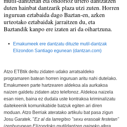
mutil-dantzetan eta ondorioz urtero dantzatzen
duten hainbat dantzarik plaza utzi zuten. Horren
inguruan eztabaida dago Baztan-en, azken
urteotako eztabaidak jarraitzen du, eta
Baztandik kanpo ere izaten ari da oihartzuna.
Emakumeek ere dantzatu dituzte mutil-dantzak
Elizondon Santiago egunean (dantzan.com)
Atzo ETBtik deitu zidaten udako arratsaldeko
programaren batean horren inguruan aritu nahi dutelako.
Emakumeen parte hartzearen aldekoa ala aurkakoa
naizen galdetu zidaten atzo telefonoz. Aldekoa naizela
esan nien, baina ez dudala uste kontrakoa kriminalizatu
daitekeenik komunikabide batzuk egiten ari diren
moduan. Atzo Berriak ateratako artikulu bat pasa zigun
Josu Garatek. "
Ez al da larregitxo "sexu erasoak festetan"
izenburupean Elizondoko mutildantzen gaineko afera