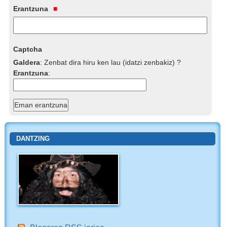
Erantzuna
Captcha
Galdera
:
Zenbat dira hiru ken lau (idatzi zenbakiz) ?
Erantzuna
:
DANTZING