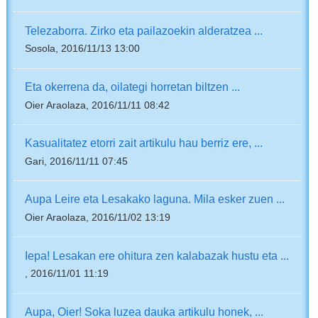
Telezaborra. Zirko eta pailazoekin alderatzea ...
Sosola, 2016/11/13 13:00
Eta okerrena da, oilategi horretan biltzen ...
Oier Araolaza, 2016/11/11 08:42
Kasualitatez etorri zait artikulu hau berriz ere, ...
Gari, 2016/11/11 07:45
Aupa Leire eta Lesakako laguna. Mila esker zuen ...
Oier Araolaza, 2016/11/02 13:19
Iepa! Lesakan ere ohitura zen kalabazak hustu eta ...
, 2016/11/01 11:19
Aupa, Oier! Soka luzea dauka artikulu honek, ...