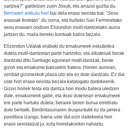
sartzea?
" galdetzen zuen Josuk, eta arrazoi guztia du.
Berriaren artikulu hori
bai dela eraso sexista bat. "
Sexu
erasoak festetan
" du izena, eta Iruñeko San Ferminetako
sexu erasoen ondoan Elizondon mutil-dantzetako auzia
jartzen du, maila bereko kontuak balira bezala.
Elizondon Udalak erabaki du emakumeek eskubidea
dutela mutil-dantzetan parte hartzeko, eta alkatesak berak
dantzatu ditu Santiago egunean mutil-dantzak, beste
gizon eta emakume batzuekin batera. Horren aurrean,
zenbait gizonezkok plaza utzi eta ez dute dantzatu. Ez dut
uste hori eraso sexista bezala katalogatu daitekeenik.
Gizon horiek festa eta dantza hori modu batera ulertzen
dute, emakumerik gabe, eta ikusi dutenean emakumeek
ere parte hartuko dutela, beraiek beren burua erretiratu
dute bertatik. Berdintasunaren ikuspuntutik ez da jarrera
positiboa izango, baina uste dut ezin daitekeela hori
eraso sexistatzat jo, ezta horrelakoekin nahastu.