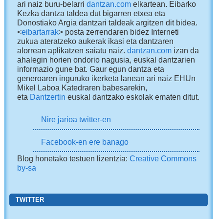
ari naiz buru-belarri
dantzan.com
elkartean. Eibarko
Kezka dantza taldea dut bigarren etxea eta
Donostiako Argia dantzari taldeak argitzen dit bidea.
<
eibartarrak
> posta zerrendaren bidez Interneti
zukua ateratzeko aukerak ikasi eta dantzaren
alorrean aplikatzen saiatu naiz.
dantzan.com
izan da
ahalegin horien ondorio nagusia, euskal dantzarien
informazio gune bat. Gaur egun dantza eta
generoaren inguruko ikerketa lanean ari naiz EHUn
Mikel Laboa Katedraren babesarekin,
eta
Dantzertin
euskal dantzako eskolak ematen ditut.
Nire jarioa twitter-en
Facebook-en ere banago
Blog honetako testuen lizentzia:
Creative Commons
by-sa
TWITTER