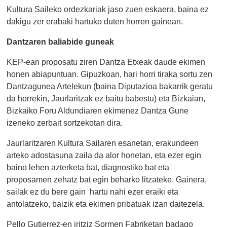
Kultura Saileko ordezkariak jaso zuen eskaera, baina ez
dakigu zer erabaki hartuko duten horren gainean.
Dantzaren baliabide guneak
KEP-ean proposatu ziren Dantza Etxeak daude ekimen
honen abiapuntuan. Gipuzkoan, hari horri tiraka sortu zen
Dantzagunea Artelekun (baina Diputazioa bakarrik geratu
da horrekin, Jaurlaritzak ez baitu babestu) eta Bizkaian,
Bizkaiko Foru Aldundiaren ekimenez Dantza Gune
izeneko zerbait sortzekotan dira.
Jaurlaritzaren Kultura Sailaren esanetan, erakundeen
arteko adostasuna zaila da alor honetan, eta ezer egin
baino lehen azterketa bat, diagnostiko bat eta
proposamen zehatz bat egin beharko litzateke. Gainera,
sailak ez du bere gain hartu nahi ezer eraiki eta
antolatzeko, baizik eta ekimen pribatuak izan daitezela.
Pello Gutierrez-en iritziz Sormen Fabriketan badago