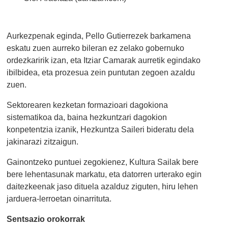
Aurkezpenak eginda, Pello Gutierrezek barkamena
eskatu zuen aurreko bileran ez zelako gobernuko
ordezkaririk izan, eta Itziar Camarak aurretik egindako
ibilbidea, eta prozesua zein puntutan zegoen azaldu
zuen.
Sektorearen kezketan formazioari dagokiona
sistematikoa da, baina hezkuntzari dagokion
konpetentzia izanik, Hezkuntza Saileri bideratu dela
jakinarazi zitzaigun.
Gainontzeko puntuei zegokienez, Kultura Sailak bere
bere lehentasunak markatu, eta datorren urterako egin
daitezkeenak jaso dituela azalduz ziguten, hiru lehen
jarduera-lerroetan oinarrituta.
Sentsazio orokorrak