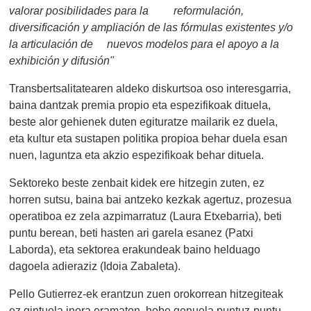
valorar posibilidades para la reformulación,
diversificación y ampliación de las fórmulas existentes y/o
la articulación de nuevos modelos para el apoyo a la
exhibición y difusión"
Transbertsalitatearen aldeko diskurtsoa oso interesgarria,
baina dantzak premia propio eta espezifikoak dituela,
beste alor gehienek duten egituratze mailarik ez duela,
eta kultur eta sustapen politika propioa behar duela esan
nuen, laguntza eta akzio espezifikoak behar dituela.
Sektoreko beste zenbait kidek ere hitzegin zuten, ez
horren sutsu, baina bai antzeko kezkak agertuz, prozesua
operatiboa ez zela azpimarratuz (Laura Etxebarria), beti
puntu berean, beti hasten ari garela esanez (Patxi
Laborda), eta sektorea erakundeak baino helduago
dagoela adieraziz (Idoia Zabaleta).
Pello Gutierrez-ek erantzun zuen orokorrean hitzegiteak
ez gintuela inora eramaten, hobe genuela puntuz-puntu