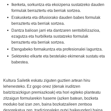
Ikerketa, sorkuntza eta ekoizpena sustatzeko dauden
formulak berraztertu eta berriak sortzea.
Erakusketa eta difusiorako dauden babes formulak
berraztertu eta berriak sortzea.
Dantza balioan jarri eta dantzaren sentsibilizazioa,
ezagutza eta hurbilketa sustatzeko formulak
berraztertu eta berriak sortzea.
Etengabeko formakuntza eta profesionalei laguntza.
Sektoreko elkarte eta bestelako ekimenak sustatu eta
babestea.
Kultura Sailetik eskatu ziguten guztien artean hiru
lehenesteko. Ez gogo onez (denak iruditzen
baitzitzaizkigun premiazkoak) eta hori egiteko planteatu
zitzaigun formularekin haserre (azken batean, bozketa
moduko bat izan zen, baina bozkatzaileen zentsoa
desorekatua zen, tradizionaleko gutxi baikeunden) baina