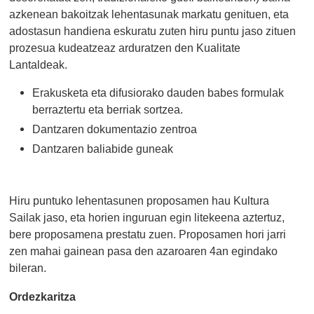
azkenean bakoitzak lehentasunak markatu genituen, eta
adostasun handiena eskuratu zuten hiru puntu jaso zituen
prozesua kudeatzeaz arduratzen den Kualitate
Lantaldeak.
Erakusketa eta difusiorako dauden babes formulak
berraztertu eta berriak sortzea.
Dantzaren dokumentazio zentroa
Dantzaren baliabide guneak
Hiru puntuko lehentasunen proposamen hau Kultura
Sailak jaso, eta horien inguruan egin litekeena aztertuz,
bere proposamena prestatu zuen. Proposamen hori jarri
zen mahai gainean pasa den azaroaren 4an egindako
bileran.
Ordezkaritza