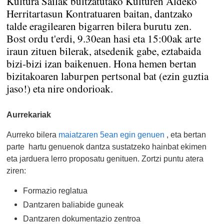
Kultura Sailak bultzatutako Kulturen Aldeko
Herritartasun Kontratuaren baitan, dantzako
talde eragilearen bigarren bilera burutu zen.
Bost ordu t'erdi, 9.30ean hasi eta 15:00ak arte
iraun zituen bilerak, atsedenik gabe, eztabaida
bizi-bizi izan baikenuen. Hona hemen bertan
bizitakoaren laburpen pertsonal bat (ezin guztia
jaso!) eta nire ondorioak.
Aurrekariak
Aurreko bilera
maiatzaren 5ean egin genuen
, eta bertan
parte hartu genuenok dantza sustatzeko hainbat ekimen
eta jarduera lerro proposatu genituen. Zortzi puntu atera
ziren:
Formazio reglatua
Dantzaren baliabide guneak
Dantzaren dokumentazio zentroa