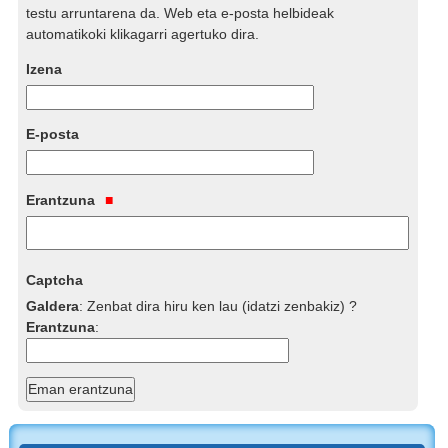
testu arruntarena da. Web eta e-posta helbideak
automatikoki klikagarri agertuko dira.
Izena
E-posta
Erantzuna
Captcha
Galdera
:
Zenbat dira hiru ken lau (idatzi zenbakiz) ?
Erantzuna
: