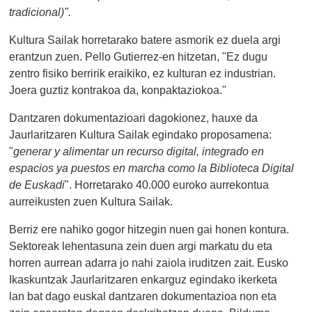
tradicional)".
Kultura Sailak horretarako batere asmorik ez duela argi
erantzun zuen. Pello Gutierrez-en hitzetan, "Ez dugu
zentro fisiko berririk eraikiko, ez kulturan ez industrian.
Joera guztiz kontrakoa da, konpaktaziokoa."
Dantzaren dokumentazioari dagokionez, hauxe da
Jaurlaritzaren Kultura Sailak egindako proposamena:
"
generar y alimentar un recurso digital, integrado en
espacios ya puestos en marcha como la Biblioteca Digital
de Euskadi
". Horretarako 40.000 euroko aurrekontua
aurreikusten zuen Kultura Sailak.
Berriz ere nahiko gogor hitzegin nuen gai honen kontura.
Sektoreak lehentasuna zein duen argi markatu du eta
horren aurrean adarra jo nahi zaiola iruditzen zait. Eusko
Ikaskuntzak Jaurlaritzaren enkarguz egindako ikerketa
lan bat dago euskal dantzaren dokumentazioa non eta