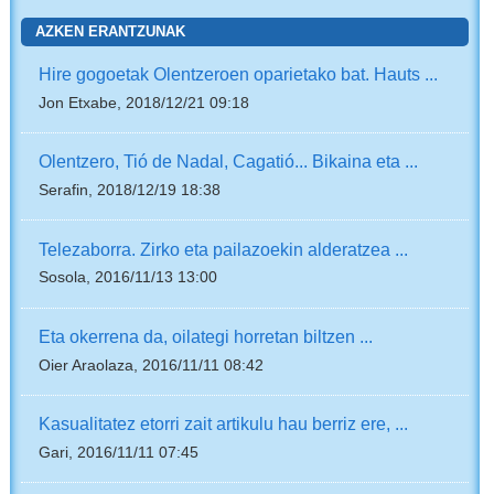
AZKEN ERANTZUNAK
Hire gogoetak Olentzeroen oparietako bat. Hauts ...
Jon Etxabe, 2018/12/21 09:18
Olentzero, Tió de Nadal, Cagatió... Bikaina eta ...
Serafin, 2018/12/19 18:38
Telezaborra. Zirko eta pailazoekin alderatzea ...
Sosola, 2016/11/13 13:00
Eta okerrena da, oilategi horretan biltzen ...
Oier Araolaza, 2016/11/11 08:42
Kasualitatez etorri zait artikulu hau berriz ere, ...
Gari, 2016/11/11 07:45