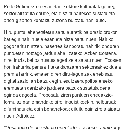
Pello Gutierrez-en esanetan, sektore kulturalak gehiegi
sektorializatuta daude, eta disziplinartekoa sustatu eta
artea-gizartea kontaktu zuzena bultzatu nahi dute.
Hiru puntu lehenetsietan sartu aurretik balorazio orokor
bat egin nahi nuela esan eta hitza hartu nuen. Nahiko
gogor aritu nintzen, haserrea kanporatu nahirik, ondoren
puntuetan hotzago jardun ahal izateko. Azken txostena,
nire iritziz, balioz hustuta ageri zela salatu nuen. Txosten
hori irakurrita pentsa liteke dantzaren sektoreak ez duela
premia larririk, ematen diren diru-laguntzak errebisatu,
digitalizazio lan batzuk egin, eta izaera polibalenteko
eremuetan dantzako jarduera batzuk sustatuta dena
eginda dagoela. Proposatu ziren puntuen erredakzio-
formulazioan emandako giro linguistikoekin, helburuak
difuminatu eta egin beharrekoak diluitu egin zirela aipatu
nuen. Adibidez:
"Desarrollo de un estudio orientado a conocer, analizar y