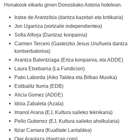
Honakook elkartu ginen Donostiako Astoria hotelean.
Iratxe de Arantzibia (dantza kazetari eta kritikaria)
Jon Ugarriza (sortzaile independientea)
Sofia Alforja (Dantzaz konpainia)
Carmen Tercero (Gasteizko Jesus Uruñuela dantza
kontserbatorioa)
Arantza Balentziaga (Ertza konpainia, eta ADDE)
Laura Etxebarria (La Fundicion)
Patxi Laborda (Aiko Taldea eta Bilbao Musika)
Estibalitz Iturria (EDB)
Alicia Gomez (ADDE)
Idoia Zabaleta (Azala)
Imanol Arana (EJ, Kultura saileko teknikaria)
Pello Gutierrez (EJ, Kultura saileko aholkularia)
Itziar Camara (Kualitate Lantaldea)
Oier Araolaza (dantzan.com)