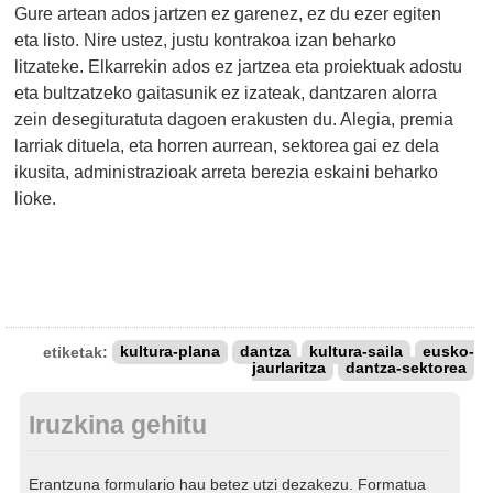
Gure artean ados jartzen ez garenez, ez du ezer egiten
eta listo. Nire ustez, justu kontrakoa izan beharko
litzateke. Elkarrekin ados ez jartzea eta proiektuak adostu
eta bultzatzeko gaitasunik ez izateak, dantzaren alorra
zein desegituratuta dagoen erakusten du. Alegia, premia
larriak dituela, eta horren aurrean, sektorea gai ez dela
ikusita, administrazioak arreta berezia eskaini beharko
lioke.
etiketak:
kultura-plana
dantza
kultura-saila
eusko-
jaurlaritza
dantza-sektorea
Iruzkina gehitu
Erantzuna formulario hau betez utzi dezakezu. Formatua