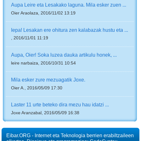
Aupa Leire eta Lesakako laguna. Mila esker zuen ...
Oier Araolaza, 2016/11/02 13:19
Iepa! Lesakan ere ohitura zen kalabazak hustu eta ...
, 2016/11/01 11:19
Aupa, Oier! Soka luzea dauka artikulu honek, ...
leire narbaiza, 2016/10/31 10:54
Mila esker zure mezuagatik Joxe.
Oier A., 2016/05/09 17:30
Laster 11 urte beteko dira mezu hau idatzi ...
Joxe Aranzabal, 2016/05/09 16:38
Eibar.ORG - Internet eta Teknologia berrien erabiltzaileen