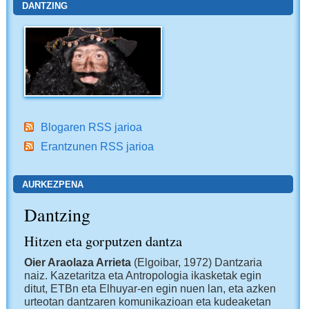
DANTZING
Blogaren RSS jarioa
Erantzunen RSS jarioa
AURKEZPENA
Dantzing
Hitzen eta gorputzen dantza
Oier Araolaza Arrieta
(Elgoibar, 1972) Dantzaria
naiz. Kazetaritza eta Antropologia ikasketak egin
ditut, ETBn eta Elhuyar-en egin nuen lan, eta azken
urteotan dantzaren komunikazioan eta kudeaketan