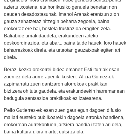
aztertu txostena, eta hor ikusiko genuela benetan non
dauden desadostasunak. Imanol Aranak erantzun zion
gauza zehatzetaz hitzegin beharra zegoela, baina
orokorraz ere bai, bestela frustrazioa eragiten zela.
Baliabide urriak daudela, erakundeen arteko
deskoordinazioa, eta abar... baina talde hauek, foro hauek
beharrezkoak direla, eta urteotan gauzatxoak egiten ari
direla.
Beraz, kezka orokorrei bidea emanez Esti Iturriak esan
zuen ez dela aurrerapenik ikusten. Alicia Gomez-ek
azpimarratu zuen dantzaren alorrekoak praktikan
bizitzera ohituta gaudela, eta erakundeekin harremanean
badugula sentsazioa praktikoak ez izatearena.
Pello Gutierrez-ek esan zuen gaur egun dagoen difusio
mailari eusteko publikoarekin dagoela erronka handiena,
orokorrean aurrekontuen jaitsiera handia izaten ari dela,
baina kulturan, orain arte, eutsi zaiola.