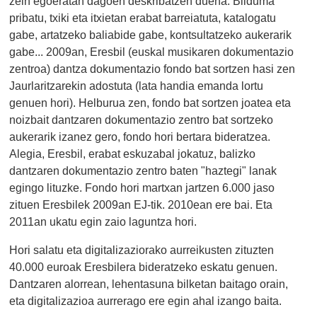
zein egoeratan dagoen deskribatzen duena. Bilduma
pribatu, txiki eta itxietan erabat barreiatuta, katalogatu
gabe, artatzeko baliabide gabe, kontsultatzeko aukerarik
gabe... 2009an, Eresbil (euskal musikaren dokumentazio
zentroa) dantza dokumentazio fondo bat sortzen hasi zen
Jaurlaritzarekin adostuta (lata handia emanda lortu
genuen hori). Helburua zen, fondo bat sortzen joatea eta
noizbait dantzaren dokumentazio zentro bat sortzeko
aukerarik izanez gero, fondo hori bertara bideratzea.
Alegia, Eresbil, erabat eskuzabal jokatuz, balizko
dantzaren dokumentazio zentro baten "haztegi" lanak
egingo lituzke. Fondo hori martxan jartzen 6.000 jaso
zituen Eresbilek 2009an EJ-tik. 2010ean ere bai. Eta
2011an ukatu egin zaio laguntza hori.
Hori salatu eta digitalizaziorako aurreikusten zituzten
40.000 euroak Eresbilera bideratzeko eskatu genuen.
Dantzaren alorrean, lehentasuna bilketan baitago orain,
eta digitalizazioa aurrerago ere egin ahal izango baita.