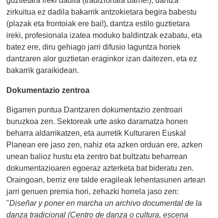
guztietara ireki dadila (tradizionala barne!), dantza
zirkuitua ez dadila bakarrik antzokietara begira babestu
(plazak eta frontoiak ere bai!), dantza estilo guztietara
ireki, profesionala izatea moduko baldintzak ezabatu, eta
batez ere, diru gehiago jarri difusio laguntza horiek
dantzaren alor guztietan eraginkor izan daitezen, eta ez
bakarrik garaikidean.
Dokumentazio zentroa
Bigarren puntua Dantzaren dokumentazio zentroari
buruzkoa zen. Sektoreak urte asko daramatza honen
beharra aldarrikatzen, eta aurretik Kulturaren Euskal
Planean ere jaso zen, nahiz eta azken orduan ere, azken
unean balioz hustu eta zentro bat bultzatu beharrean
dokumentazioaren egoeraz azterketa bat bideratu zen.
Oraingoan, berriz ere talde eragileak lehentasunen artean
jarri genuen premia hori, zehazki horrela jaso zen:
"
Diseñar y poner en marcha un archivo documental de la
danza tradicional (Centro de danza o cultura, escena