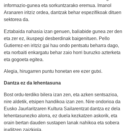
informazio-gunea eta sorkuntzarako eremua. Imanol
Aranaren iritziz ordea, dantzak behar espezifikoak dituen
sektorea da.
Eztabaida nahasia izan genuen, baliabide gunea zer den
eta zer ez, ikuspegi desberdinak baigenituen. Pello
Gutierrez-en iritziz gai hau ondo pentsatu beharra dago,
eta norbaiti enkargatu behar zaio horri buruzko azterketa
eta gogoeta egitea.
Alegia, hirugarren puntu honetan ere ezer gutxi.
Dantza ez da lehentasuna
Bost ordu-terdiko bilera izan zen, eta azken sentsazioa,
nire aldetik, etsipen handikoa izan zen. Nire ondorioa da
Eusko Jaurlaritzaren Kultura Sailarentzat dantza ez dela
lehentasunezko alorra, ez duela kezkatzen askorik, eta
orain bertan dauden sustapen lanak nahikoa eta sobera
iruditzen zaizkiola.