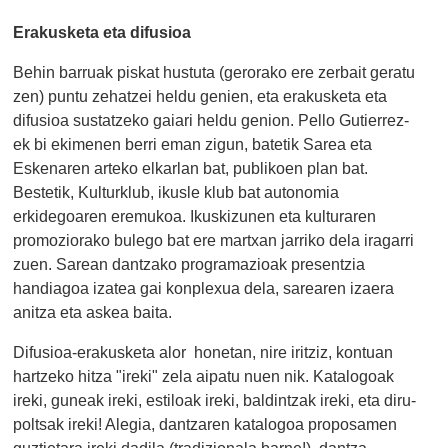
Erakusketa eta difusioa
Behin barruak piskat hustuta (gerorako ere zerbait geratu
zen) puntu zehatzei heldu genien, eta erakusketa eta
difusioa sustatzeko gaiari heldu genion. Pello Gutierrez-
ek bi ekimenen berri eman zigun, batetik Sarea eta
Eskenaren arteko elkarlan bat, publikoen plan bat.
Bestetik, Kulturklub, ikusle klub bat autonomia
erkidegoaren eremukoa. Ikuskizunen eta kulturaren
promoziorako bulego bat ere martxan jarriko dela iragarri
zuen. Sarean dantzako programazioak presentzia
handiagoa izatea gai konplexua dela, sarearen izaera
anitza eta askea baita.
Difusioa-erakusketa alor honetan, nire iritziz, kontuan
hartzeko hitza "ireki" zela aipatu nuen nik. Katalogoak
ireki, guneak ireki, estiloak ireki, baldintzak ireki, eta diru-
poltsak ireki! Alegia, dantzaren katalogoa proposamen