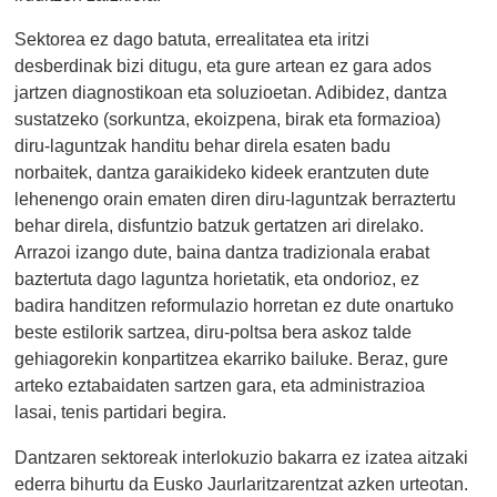
Sektorea ez dago batuta, errealitatea eta iritzi
desberdinak bizi ditugu, eta gure artean ez gara ados
jartzen diagnostikoan eta soluzioetan. Adibidez, dantza
sustatzeko (sorkuntza, ekoizpena, birak eta formazioa)
diru-laguntzak handitu behar direla esaten badu
norbaitek, dantza garaikideko kideek erantzuten dute
lehenengo orain ematen diren diru-laguntzak berraztertu
behar direla, disfuntzio batzuk gertatzen ari direlako.
Arrazoi izango dute, baina dantza tradizionala erabat
baztertuta dago laguntza horietatik, eta ondorioz, ez
badira handitzen reformulazio horretan ez dute onartuko
beste estilorik sartzea, diru-poltsa bera askoz talde
gehiagorekin konpartitzea ekarriko bailuke. Beraz, gure
arteko eztabaidaten sartzen gara, eta administrazioa
lasai, tenis partidari begira.
Dantzaren sektoreak interlokuzio bakarra ez izatea aitzaki
ederra bihurtu da Eusko Jaurlaritzarentzat azken urteotan.