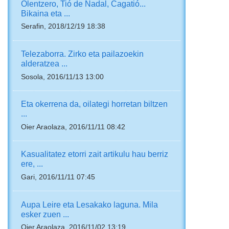
Olentzero, Tió de Nadal, Cagatió...
Bikaina eta ...
Serafin, 2018/12/19 18:38
Telezaborra. Zirko eta pailazoekin
alderatzea ...
Sosola, 2016/11/13 13:00
Eta okerrena da, oilategi horretan biltzen
...
Oier Araolaza, 2016/11/11 08:42
Kasualitatez etorri zait artikulu hau berriz
ere, ...
Gari, 2016/11/11 07:45
Aupa Leire eta Lesakako laguna. Mila
esker zuen ...
Oier Araolaza, 2016/11/02 13:19