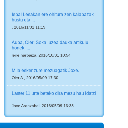
Iepa! Lesakan ere ohitura zen kalabazak
hustu eta ...
, 2016/11/01 11:19
Aupa, Oier! Soka luzea dauka artikulu
honek, ...
leire narbaiza, 2016/10/31 10:54
Mila esker zure mezuagatik Joxe.
Oier A., 2016/05/09 17:30
Laster 11 urte beteko dira mezu hau idatzi
...
Joxe Aranzabal, 2016/05/09 16:38