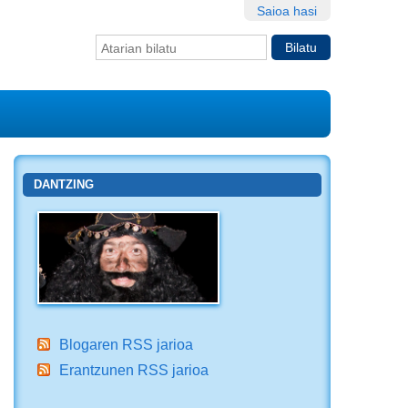
Saioa hasi
Bilatu atarian
Bilaketa
aurreratua…
DANTZING
Blogaren RSS jarioa
Erantzunen RSS jarioa