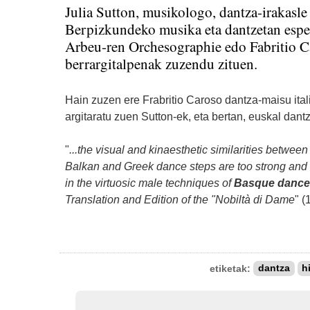
Julia Sutton, musikologo, dantza-irakasle e
Berpizkundeko musika eta dantzetan espezi
Arbeu-ren Orchesographie edo Fabritio C
berrargitalpenak zuzendu zituen.
Hain zuzen ere Frabritio Caroso dantza-maisu ital
argitaratu zuen Sutton-ek, eta bertan, euskal dantz
"
...the visual and kinaesthetic similarities betwee
Balkan and Greek dance steps are too strong and o
in the virtuosic male techniques of
Basque dance
Translation and Edition of the "Nobiltà di Dame
" (
etiketak:
dantza
h