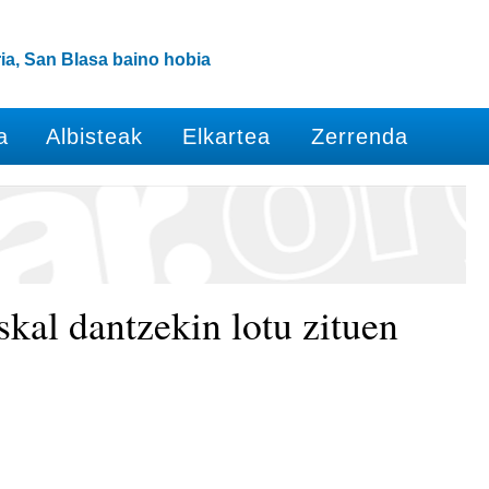
ia, San Blasa baino hobia
a
Albisteak
Elkartea
Zerrenda
kal dantzekin lotu zituen