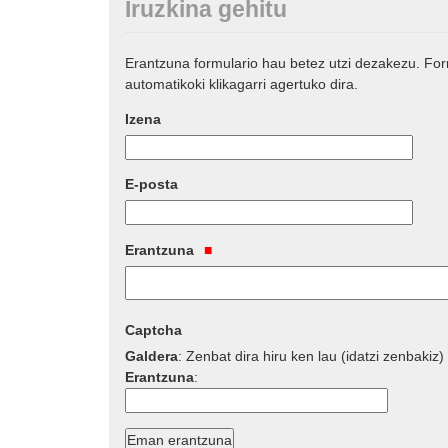
Iruzkina gehitu
Erantzuna formulario hau betez utzi dezakezu. Fo
automatikoki klikagarri agertuko dira.
Izena
E-posta
Erantzuna
Captcha
Galdera
:
Zenbat dira hiru ken lau (idatzi zenbakiz)
Erantzuna
: