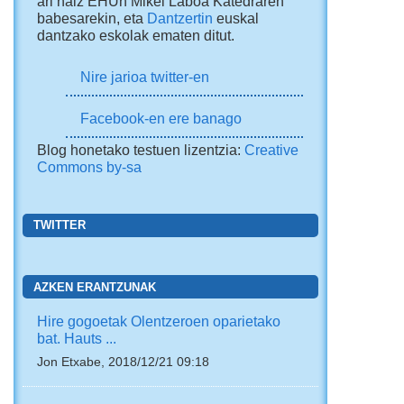
ari naiz EHUn Mikel Laboa Katedraren
babesarekin, eta
Dantzertin
euskal
dantzako eskolak ematen ditut.
Nire jarioa twitter-en
Facebook-en ere banago
Blog honetako testuen lizentzia:
Creative
Commons by-sa
TWITTER
AZKEN ERANTZUNAK
Hire gogoetak Olentzeroen oparietako
bat. Hauts ...
Jon Etxabe, 2018/12/21 09:18