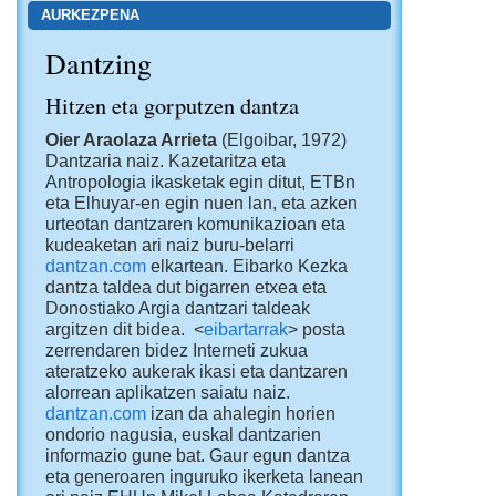
AURKEZPENA
Dantzing
Hitzen eta gorputzen dantza
Oier Araolaza Arrieta
(Elgoibar, 1972)
Dantzaria naiz. Kazetaritza eta
Antropologia ikasketak egin ditut, ETBn
eta Elhuyar-en egin nuen lan, eta azken
urteotan dantzaren komunikazioan eta
kudeaketan ari naiz buru-belarri
dantzan.com
elkartean. Eibarko Kezka
dantza taldea dut bigarren etxea eta
Donostiako Argia dantzari taldeak
argitzen dit bidea. <
eibartarrak
> posta
zerrendaren bidez Interneti zukua
ateratzeko aukerak ikasi eta dantzaren
alorrean aplikatzen saiatu naiz.
dantzan.com
izan da ahalegin horien
ondorio nagusia, euskal dantzarien
informazio gune bat. Gaur egun dantza
eta generoaren inguruko ikerketa lanean