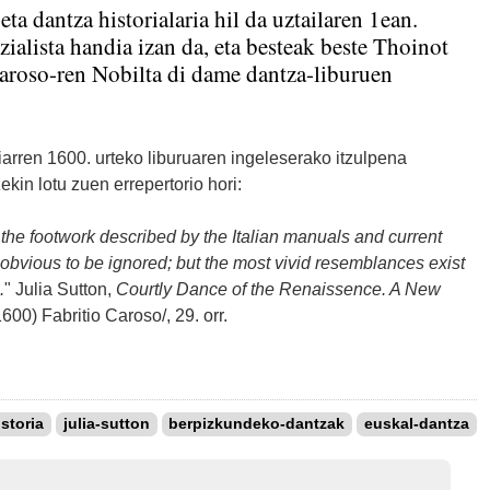
ta dantza historialaria hil da uztailaren 1ean.
alista handia izan da, eta besteak beste Thoinot
aroso-ren Nobilta di dame dantza-liburuen
iarren 1600. urteko liburuaren ingeleserako itzulpena
ekin lotu zuen errepertorio hori:
n the footwork described by the Italian manuals and current
bvious to be ignored; but the most vivid resemblances exist
.
" Julia Sutton,
Courtly Dance of the Renaissence. A New
1600) Fabritio Caroso/, 29. orr.
istoria
julia-sutton
berpizkundeko-dantzak
euskal-dantza