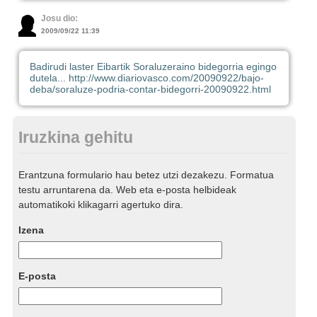
Josu dio:
2009/09/22 11:39
Badirudi laster Eibartik Soraluzeraino bidegorria egingo
dutela... http://www.diariovasco.com/20090922/bajo-
deba/soraluze-podria-contar-bidegorri-20090922.html
Iruzkina gehitu
Erantzuna formulario hau betez utzi dezakezu. Formatua
testu arruntarena da. Web eta e-posta helbideak
automatikoki klikagarri agertuko dira.
Izena
E-posta