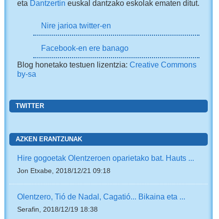
eta
Dantzertin
euskal dantzako eskolak ematen ditut.
Nire jarioa twitter-en
Facebook-en ere banago
Blog honetako testuen lizentzia:
Creative Commons
by-sa
TWITTER
AZKEN ERANTZUNAK
Hire gogoetak Olentzeroen oparietako bat. Hauts ...
Jon Etxabe, 2018/12/21 09:18
Olentzero, Tió de Nadal, Cagatió... Bikaina eta ...
Serafin, 2018/12/19 18:38