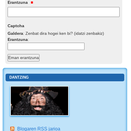
Erantzuna
Captcha
Galdera
:
Zenbat dira hogei ken bi? (idatzi zenbakiz)
Erantzuna
:
DANTZING
Blogaren RSS jarioa