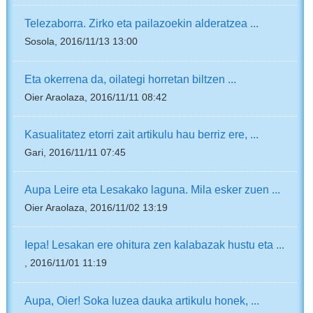
Telezaborra. Zirko eta pailazoekin alderatzea ...
Sosola, 2016/11/13 13:00
Eta okerrena da, oilategi horretan biltzen ...
Oier Araolaza, 2016/11/11 08:42
Kasualitatez etorri zait artikulu hau berriz ere, ...
Gari, 2016/11/11 07:45
Aupa Leire eta Lesakako laguna. Mila esker zuen ...
Oier Araolaza, 2016/11/02 13:19
Iepa! Lesakan ere ohitura zen kalabazak hustu eta ...
, 2016/11/01 11:19
Aupa, Oier! Soka luzea dauka artikulu honek, ...