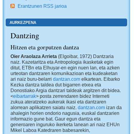
Erantzunen RSS jarioa
AURKEZPENA
Dantzing
Hitzen eta gorputzen dantza
Oier Araolaza Arrieta
(Elgoibar, 1972) Dantzaria
naiz. Kazetaritza eta Antropologia ikasketak egin
ditut, ETBn eta Elhuyar-en egin nuen lan, eta azken
urteotan dantzaren komunikazioan eta kudeaketan
ari naiz buru-belarri
dantzan.com
elkartean. Eibarko
Kezka dantza taldea dut bigarren etxea eta
Donostiako Argia dantzari taldeak argitzen dit bidea.
<
eibartarrak
> posta zerrendaren bidez Interneti
zukua ateratzeko aukerak ikasi eta dantzaren
alorrean aplikatzen saiatu naiz.
dantzan.com
izan da
ahalegin horien ondorio nagusia, euskal dantzarien
informazio gune bat. Gaur egun dantza eta
generoaren inguruko ikerketa lanean ari naiz EHUn
Mikel Laboa Katedraren babesarekin,