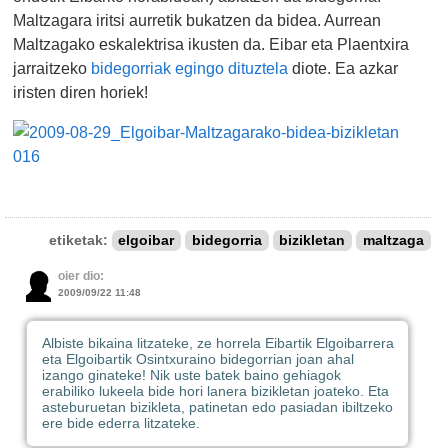
Maltzagara iritsi aurretik bukatzen da bidea. Aurrean
Maltzagako eskalektrisa ikusten da. Eibar eta Plaentxira
jarraitzeko
bidegorriak egingo dituztela
diote. Ea azkar
iristen diren horiek!
etiketak:
elgoibar
bidegorria
bizikletan
maltzaga
oier dio:
2009/09/22 11:48
Albiste bikaina litzateke, ze horrela Eibartik Elgoibarrera
eta Elgoibartik Osintxuraino bidegorrian joan ahal
izango ginateke! Nik uste batek baino gehiagok
erabiliko lukeela bide hori lanera bizikletan joateko. Eta
asteburuetan bizikleta, patinetan edo pasiadan ibiltzeko
ere bide ederra litzateke.