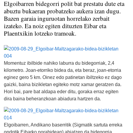
Elgoibarren bidegorri polit bat prestatu dute eta
abuztu bukaeran probatzeko aukera izan dugu.
Bazen garaia inguruotan horrelako zerbait
izateko. Ea noiz egiten dituzten Eibar eta
Plaentxikin lotzeko tramoak.
Momentuz ibilbide nahiko laburra du bidegorriak, 2,4
kilometro. Joan-etorriko bidea da, eta beraz, joan-etorria
eginez gero 5 km. Oinez edo patinetan ibiltzeko ez dago
gaizki, baina bizikletan egiteko motz xamar geratzen da.
Hori bai, pare bat aldapa eder ditu, goraka erraz egiten
dira baina beheranzkoan abiadura hartzen da.
Elgoibarren, Andikano baserritik (Sigmatik sartuta erreka
ondotik Eibarko norabidean) abiatzen da bidegorria.