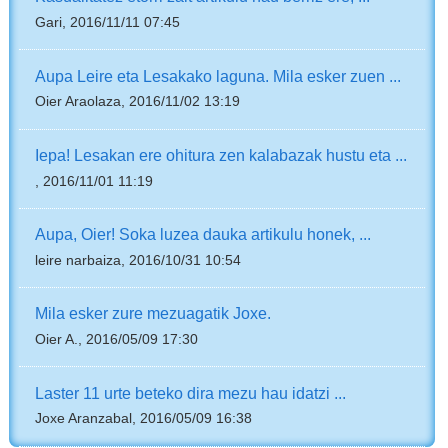
Gari, 2016/11/11 07:45
Aupa Leire eta Lesakako laguna. Mila esker zuen ...
Oier Araolaza, 2016/11/02 13:19
Iepa! Lesakan ere ohitura zen kalabazak hustu eta ...
, 2016/11/01 11:19
Aupa, Oier! Soka luzea dauka artikulu honek, ...
leire narbaiza, 2016/10/31 10:54
Mila esker zure mezuagatik Joxe.
Oier A., 2016/05/09 17:30
Laster 11 urte beteko dira mezu hau idatzi ...
Joxe Aranzabal, 2016/05/09 16:38