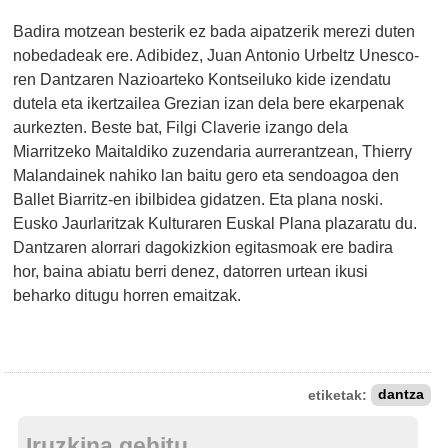
Badira motzean besterik ez bada aipatzerik merezi duten
nobedadeak ere. Adibidez, Juan Antonio Urbeltz Unesco-
ren Dantzaren Nazioarteko Kontseiluko kide izendatu
dutela eta ikertzailea Grezian izan dela bere ekarpenak
aurkezten. Beste bat, Filgi Claverie izango dela
Miarritzeko Maitaldiko zuzendaria aurrerantzean, Thierry
Malandainek nahiko lan baitu gero eta sendoagoa den
Ballet Biarritz-en ibilbidea gidatzen. Eta plana noski.
Eusko Jaurlaritzak Kulturaren Euskal Plana plazaratu du.
Dantzaren alorrari dagokizkion egitasmoak ere badira
hor, baina abiatu berri denez, datorren urtean ikusi
beharko ditugu horren emaitzak.
etiketak:
dantza
Iruzkina gehitu