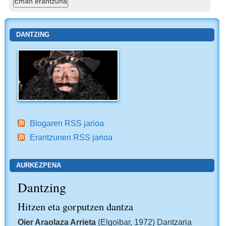
DANTZING
Blogaren RSS jarioa
Erantzunen RSS jarioa
AURKEZPENA
Dantzing
Hitzen eta gorputzen dantza
Oier Araolaza Arrieta
(Elgoibar, 1972) Dantzaria