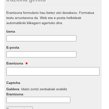
Erantzuna formulario hau betez utzi dezakezu. Formatua
testu arruntarena da. Web eta e-posta helbideak
automatikoki klikagarri agertuko dira.
Izena
E-posta
Erantzuna
Captcha
Galdera
:
Idatzi zortzi zenbakiak erabiliz
Erantzuna
: