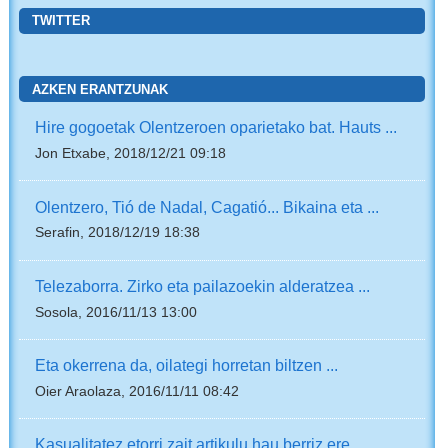
TWITTER
AZKEN ERANTZUNAK
Hire gogoetak Olentzeroen oparietako bat. Hauts ...
Jon Etxabe, 2018/12/21 09:18
Olentzero, Tió de Nadal, Cagatió... Bikaina eta ...
Serafin, 2018/12/19 18:38
Telezaborra. Zirko eta pailazoekin alderatzea ...
Sosola, 2016/11/13 13:00
Eta okerrena da, oilategi horretan biltzen ...
Oier Araolaza, 2016/11/11 08:42
Kasualitatez etorri zait artikulu hau berriz ere, ...