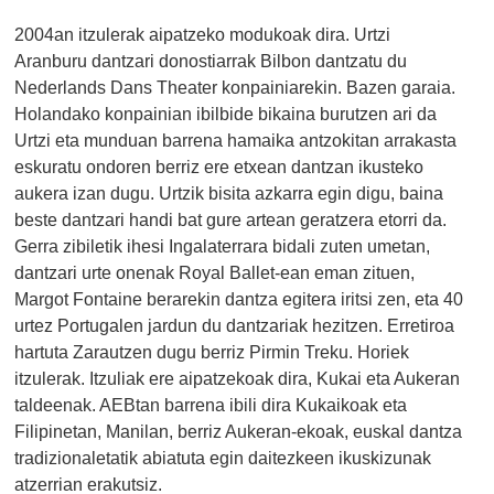
2004an itzulerak aipatzeko modukoak dira. Urtzi
Aranburu dantzari donostiarrak Bilbon dantzatu du
Nederlands Dans Theater konpainiarekin. Bazen garaia.
Holandako konpainian ibilbide bikaina burutzen ari da
Urtzi eta munduan barrena hamaika antzokitan arrakasta
eskuratu ondoren berriz ere etxean dantzan ikusteko
aukera izan dugu. Urtzik bisita azkarra egin digu, baina
beste dantzari handi bat gure artean geratzera etorri da.
Gerra zibiletik ihesi Ingalaterrara bidali zuten umetan,
dantzari urte onenak Royal Ballet-ean eman zituen,
Margot Fontaine berarekin dantza egitera iritsi zen, eta 40
urtez Portugalen jardun du dantzariak hezitzen. Erretiroa
hartuta Zarautzen dugu berriz Pirmin Treku. Horiek
itzulerak. Itzuliak ere aipatzekoak dira, Kukai eta Aukeran
taldeenak. AEBtan barrena ibili dira Kukaikoak eta
Filipinetan, Manilan, berriz Aukeran-ekoak, euskal dantza
tradizionaletatik abiatuta egin daitezkeen ikuskizunak
atzerrian erakutsiz.