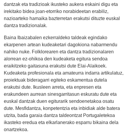
dantzak eta tradizioak ikusteko aukera eskaini digu eta
irekitako bidea joan-etorriko norabideetan erabiliz,
nazioarteko hamaika bazterretan erakutsi dituzte euskal
dantza tradizionalak.
Baina Ibaizabalen ezkerraldeko taldeak egindako
ekarpenen artean kudeaketari dagokiona nabarmendu
nahiko nuke. Folklorearen eta dantza tradizionalaren
alorrean ez-ohikoa den kudeaketa egitura sendoa
eraikitzeko gaitasuna erakutsi dute Elai-Alaikoek.
Kudeaketa profesionala eta amateurra indarra artikulatuz,
proiektuak bideragarri egiteko eskamentua dutela
erakutsi dute. Ikusleen arreta, eta enpresen eta
erakundeen aurrean sinesgarritasun eskuratu dute eta
euskal dantzak duen egiturarik sendoenetakoa osatu
dute. Mesfidantza, konpetentzia eta inbidiak alde batera
utzita, bada garaia dantza taldeontzat Portugaletekoa
ikasteko eredua eta elkarlanerako esparru bikaina dela
onartzekoa.