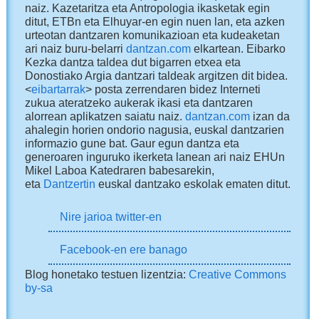
naiz. Kazetaritza eta Antropologia ikasketak egin
ditut, ETBn eta Elhuyar-en egin nuen lan, eta azken
urteotan dantzaren komunikazioan eta kudeaketan
ari naiz buru-belarri
dantzan.com
elkartean. Eibarko
Kezka dantza taldea dut bigarren etxea eta
Donostiako Argia dantzari taldeak argitzen dit bidea.
<
eibartarrak
> posta zerrendaren bidez Interneti
zukua ateratzeko aukerak ikasi eta dantzaren
alorrean aplikatzen saiatu naiz.
dantzan.com
izan da
ahalegin horien ondorio nagusia, euskal dantzarien
informazio gune bat. Gaur egun dantza eta
generoaren inguruko ikerketa lanean ari naiz EHUn
Mikel Laboa Katedraren babesarekin,
eta
Dantzertin
euskal dantzako eskolak ematen ditut.
Nire jarioa twitter-en
Facebook-en ere banago
Blog honetako testuen lizentzia:
Creative Commons
by-sa