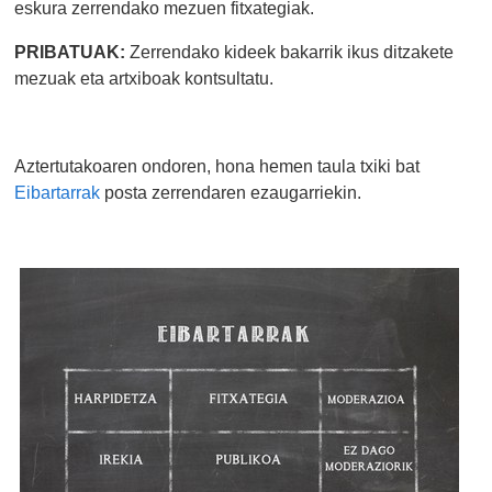
eskura zerrendako mezuen fitxategiak.
PRIBATUAK:
Zerrendako kideek bakarrik ikus ditzakete
mezuak eta artxiboak kontsultatu.
Aztertutakoaren ondoren, hona hemen taula txiki bat
Eibartarrak
posta zerrendaren ezaugarriekin.