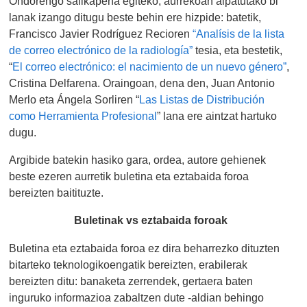
Ondorengo sailkapena egiteko, aurrekoan aipatutako bi
lanak izango ditugu beste behin ere hizpide: batetik,
Francisco Javier Rodríguez Recioren
“Analísis de la lista
de correo electrónico de la radiología”
tesia, eta bestetik,
“
El correo electrónico: el nacimiento de un nuevo género”
,
Cristina Delfarena. Oraingoan, dena den, Juan Antonio
Merlo eta Ángela Sorliren “
Las Listas de Distribución
como Herramienta Profesional
” lana ere aintzat hartuko
dugu.
Argibide batekin hasiko gara, ordea, autore gehienek
beste ezeren aurretik buletina eta eztabaida foroa
bereizten baitituzte.
Buletinak vs eztabaida foroak
Buletina eta eztabaida foroa ez dira beharrezko dituzten
bitarteko teknologikoengatik bereizten, erabilerak
bereizten ditu: banaketa zerrendek, gertaera baten
inguruko informazioa zabaltzen dute -aldian behingo