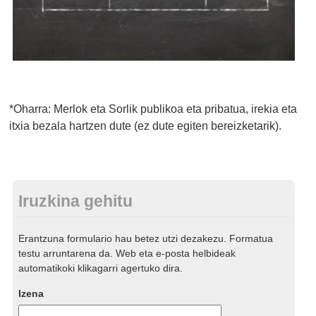
*Oharra: Merlok eta Sorlik publikoa eta pribatua, irekia eta
itxia bezala hartzen dute (ez dute egiten bereizketarik).
Iruzkina gehitu
Erantzuna formulario hau betez utzi dezakezu. Formatua
testu arruntarena da. Web eta e-posta helbideak
automatikoki klikagarri agertuko dira.
Izena