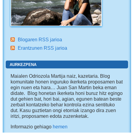
Blogaren RSS jarioa
Erantzunen RSS jarioa
AURKEZPENA
Maialen Odriozola Martija naiz, kazetaria. Blog
komunitate honen inguruko ikerketa proposamen bat
egin nuen eta hara… Juan San Martin beka eman
didate. Blog honetan ikerketa honi buruz hitz egingo
dut gehien bat, hori bai, agian, egunen batean beste
zerbait kontatzeko behar kontrola ezina sentituko
dut. Kasu guztietan ongi etorriak izango dira zuen
iritzi, proposamen edota zuzenketak.
Informazio gehiago
hemen