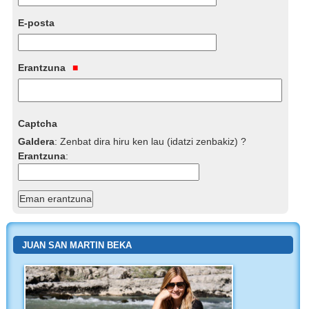
E-posta
Erantzuna
Captcha
Galdera
:
Zenbat dira hiru ken lau (idatzi zenbakiz) ?
Erantzuna
:
JUAN SAN MARTIN BEKA