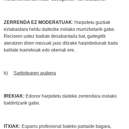
ZERRENDA EZ MODERATUAK
: Harpidetu guztiak
eztabaidara heldu daitezke inolako murrizketarik gabe.
Recioren ustez badute desabantaila bat, gaitegitik
ateratzen diren mezuak jaso ditzake harpidedunak baita
kalitate txarrekoak edo okerrak ere.
b)
Sarbidearen arabera
IREKIAK:
Edonor harpidetu daiteke zerrendara inolako
baldintzarik gabe.
ITXIAK:
Esparru profesional bateko partaide bagara,