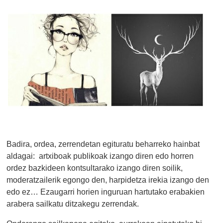
Badira, ordea, zerrendetan egituratu beharreko hainbat
aldagai: artxiboak publikoak izango diren edo horren
ordez bazkideen kontsultarako izango diren soilik,
moderatzailerik egongo den, harpidetza irekia izango den
edo ez… Ezaugarri horien inguruan hartutako erabakien
arabera sailkatu ditzakegu zerrendak.