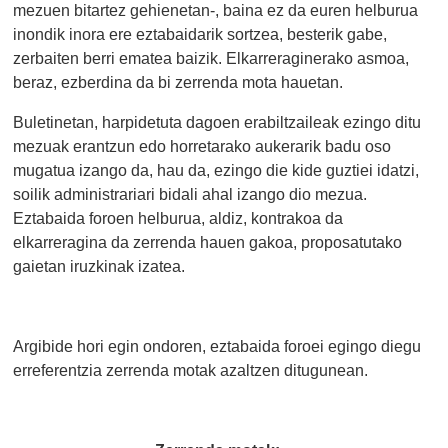
mezuen bitartez gehienetan-, baina ez da euren helburua
inondik inora ere eztabaidarik sortzea, besterik gabe,
zerbaiten berri ematea baizik. Elkarreraginerako asmoa,
beraz, ezberdina da bi zerrenda mota hauetan.
Buletinetan, harpidetuta dagoen erabiltzaileak ezingo ditu
mezuak erantzun edo horretarako aukerarik badu oso
mugatua izango da, hau da, ezingo die kide guztiei idatzi,
soilik administrariari bidali ahal izango dio mezua.
Eztabaida foroen helburua, aldiz, kontrakoa da
elkarreragina da zerrenda hauen gakoa, proposatutako
gaietan iruzkinak izatea.
Argibide hori egin ondoren, eztabaida foroei egingo diegu
erreferentzia zerrenda motak azaltzen ditugunean.