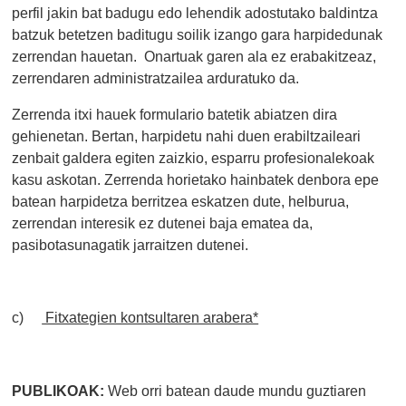
perfil jakin bat badugu edo lehendik adostutako baldintza
batzuk betetzen baditugu soilik izango gara harpidedunak
zerrendan hauetan. Onartuak garen ala ez erabakitzeaz,
zerrendaren administratzailea arduratuko da.
Zerrenda itxi hauek formulario batetik abiatzen dira
gehienetan. Bertan, harpidetu nahi duen erabiltzaileari
zenbait galdera egiten zaizkio, esparru profesionalekoak
kasu askotan. Zerrenda horietako hainbatek denbora epe
batean harpidetza berritzea eskatzen dute, helburua,
zerrendan interesik ez dutenei baja ematea da,
pasibotasunagatik jarraitzen dutenei.
c)
Fitxategien kontsultaren arabera*
PUBLIKOAK:
Web orri batean daude mundu guztiaren