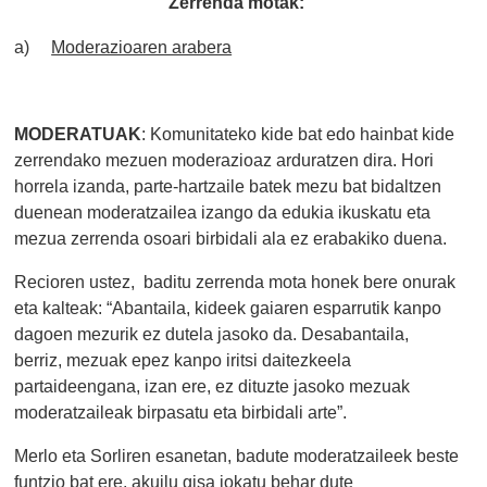
Zerrenda motak:
a)
Moderazioaren arabera
MODERATUAK
: Komunitateko kide bat edo hainbat kide
zerrendako mezuen moderazioaz arduratzen dira. Hori
horrela izanda, parte-hartzaile batek mezu bat bidaltzen
duenean moderatzailea izango da edukia ikuskatu eta
mezua zerrenda osoari birbidali ala ez erabakiko duena.
Recioren ustez, baditu zerrenda mota honek bere onurak
eta kalteak: “Abantaila, kideek gaiaren esparrutik kanpo
dagoen mezurik ez dutela jasoko da. Desabantaila,
berriz, mezuak epez kanpo iritsi daitezkeela
partaideengana, izan ere, ez dituzte jasoko mezuak
moderatzaileak birpasatu eta birbidali arte”.
Merlo eta Sorliren esanetan, badute moderatzaileek beste
funtzio bat ere, akuilu gisa jokatu behar dute