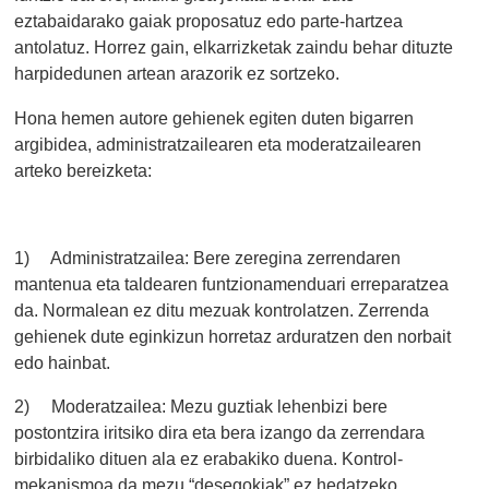
eztabaidarako gaiak proposatuz edo parte-hartzea
antolatuz. Horrez gain, elkarrizketak zaindu behar dituzte
harpidedunen artean arazorik ez sortzeko.
Hona hemen autore gehienek egiten duten bigarren
argibidea, administratzailearen eta moderatzailearen
arteko bereizketa:
1) Administratzailea: Bere zeregina zerrendaren
mantenua eta taldearen funtzionamenduari erreparatzea
da. Normalean ez ditu mezuak kontrolatzen. Zerrenda
gehienek dute eginkizun horretaz arduratzen den norbait
edo hainbat.
2) Moderatzailea: Mezu guztiak lehenbizi bere
postontzira iritsiko dira eta bera izango da zerrendara
birbidaliko dituen ala ez erabakiko duena. Kontrol-
mekanismoa da mezu “desegokiak” ez hedatzeko.