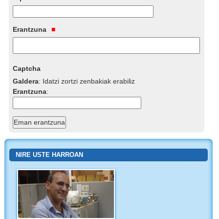
Erantzuna
Captcha
Galdera
:
Idatzi zortzi zenbakiak erabiliz
Erantzuna
:
NIRE USTE HARROAN