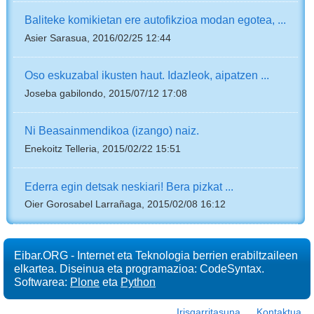
Baliteke komikietan ere autofikzioa modan egotea, ...
Asier Sarasua, 2016/02/25 12:44
Oso eskuzabal ikusten haut. Idazleok, aipatzen ...
Joseba gabilondo, 2015/07/12 17:08
Ni Beasainmendikoa (izango) naiz.
Enekoitz Telleria, 2015/02/22 15:51
Ederra egin detsak neskiari! Bera pizkat ...
Oier Gorosabel Larrañaga, 2015/02/08 16:12
Eibar.ORG - Internet eta Teknologia berrien erabiltzaileen
elkartea. Diseinua eta programazioa: CodeSyntax.
Softwarea:
Plone
eta
Python
Irisgarritasuna
Kontaktua