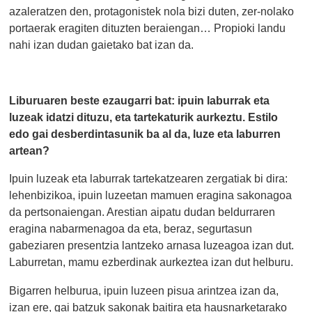
azaleratzen den, protagonistek nola bizi duten, zer-nolako
portaerak eragiten dituzten beraiengan… Propioki landu
nahi izan dudan gaietako bat izan da.
Liburuaren beste ezaugarri bat: ipuin laburrak eta
luzeak idatzi dituzu, eta tartekaturik aurkeztu. Estilo
edo gai desberdintasunik ba al da, luze eta laburren
artean?
Ipuin luzeak eta laburrak tartekatzearen zergatiak bi dira:
lehenbizikoa, ipuin luzeetan mamuen eragina sakonagoa
da pertsonaiengan. Arestian aipatu dudan beldurraren
eragina nabarmenagoa da eta, beraz, segurtasun
gabeziaren presentzia lantzeko arnasa luzeagoa izan dut.
Laburretan, mamu ezberdinak aurkeztea izan dut helburu.
Bigarren helburua, ipuin luzeen pisua arintzea izan da,
izan ere, gai batzuk sakonak baitira eta hausnarketarako