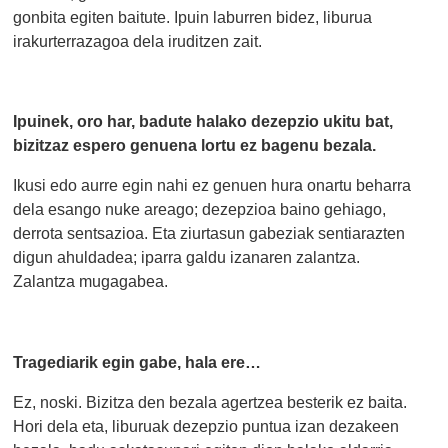
gonbita egiten baitute. Ipuin laburren bidez, liburua
irakurterrazagoa dela iruditzen zait.
Ipuinek, oro har, badute halako dezepzio ukitu bat,
bizitzaz espero genuena lortu ez bagenu bezala.
Ikusi edo aurre egin nahi ez genuen hura onartu beharra
dela esango nuke areago; dezepzioa baino gehiago,
derrota sentsazioa. Eta ziurtasun gabeziak sentiarazten
digun ahuldadea; iparra galdu izanaren zalantza.
Zalantza mugagabea.
Tragediarik egin gabe, hala ere…
Ez, noski. Bizitza den bezala agertzea besterik ez baita.
Hori dela eta, liburuak dezepzio puntua izan dezakeen