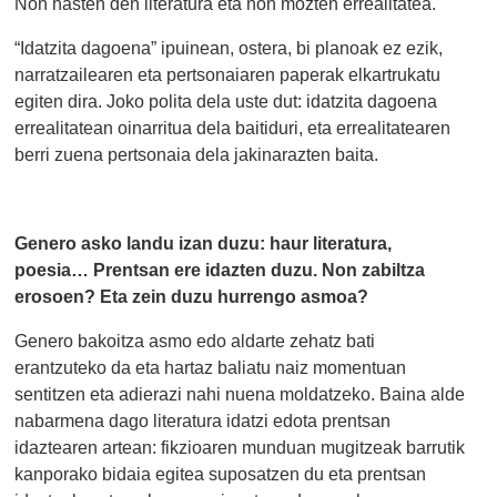
Non hasten den literatura eta non mozten errealitatea.
“Idatzita dagoena” ipuinean, ostera, bi planoak ez ezik,
narratzailearen eta pertsonaiaren paperak elkartrukatu
egiten dira. Joko polita dela uste dut: idatzita dagoena
errealitatean oinarritua dela baitiduri, eta errealitatearen
berri zuena pertsonaia dela jakinarazten baita.
Genero asko landu izan duzu: haur literatura,
poesia… Prentsan ere idazten duzu. Non zabiltza
erosoen? Eta zein duzu hurrengo asmoa?
Genero bakoitza asmo edo aldarte zehatz bati
erantzuteko da eta hartaz baliatu naiz momentuan
sentitzen eta adierazi nahi nuena moldatzeko. Baina alde
nabarmena dago literatura idatzi edota prentsan
idaztearen artean: fikzioaren munduan mugitzeak barrutik
kanporako bidaia egitea suposatzen du eta prentsan