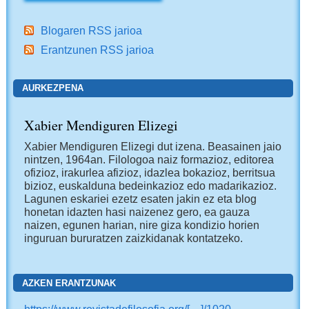
Blogaren RSS jarioa
Erantzunen RSS jarioa
AURKEZPENA
Xabier Mendiguren Elizegi
Xabier Mendiguren Elizegi dut izena. Beasainen jaio
nintzen, 1964an. Filologoa naiz formazioz, editorea
ofizioz, irakurlea afizioz, idazlea bokazioz, berritsua
bizioz, euskalduna bedeinkazioz edo madarikazioz.
Lagunen eskariei ezetz esaten jakin ez eta blog
honetan idazten hasi naizenez gero, ea gauza
naizen, egunen harian, nire giza kondizio horien
inguruan bururatzen zaizkidanak kontatzeko.
AZKEN ERANTZUNAK