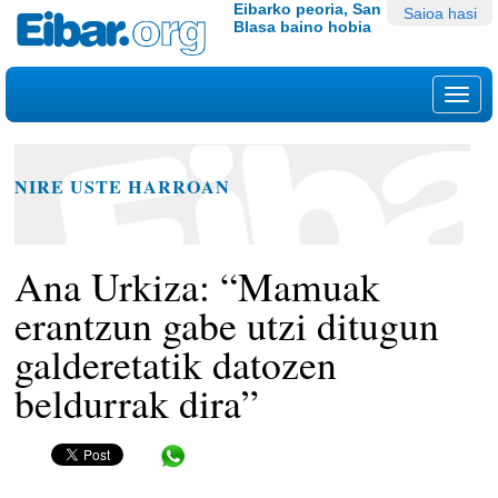
Edukira
Tresna
Eibarko peoria, San
Saioa hasi
Blasa baino hobia
salto
pertsonalak
egin
|
Nab
Salto
egin
nabigazioara
NIRE USTE HARROAN
Ana Urkiza: “Mamuak
erantzun gabe utzi ditugun
galderetatik datozen
beldurrak dira”
Share in WhatsApp