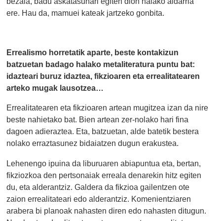
bezala, badu askatasunari egiten dion halako aldarria
ere. Hau da, mamuei kateak jartzeko gonbita.
Errealismo horretatik aparte, beste kontakizun
batzuetan badago halako metaliteratura puntu bat:
idazteari buruz idaztea, fikzioaren eta errealitatearen
arteko mugak lausotzea…
Errealitatearen eta fikzioaren artean mugitzea izan da nire
beste nahietako bat. Bien artean zer-nolako hari fina
dagoen adieraztea. Eta, batzuetan, alde batetik bestera
nolako erraztasunez bidaiatzen dugun erakustea.
Lehenengo ipuina da liburuaren abiapuntua eta, bertan,
fikziozkoa den pertsonaiak erreala denarekin hitz egiten
du, eta alderantziz. Galdera da fikzioa gailentzen ote
zaion errealitateari edo alderantziz. Komenientziaren
arabera bi planoak nahasten diren edo nahasten ditugun.