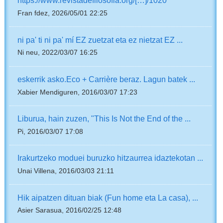
https://www.revistadefilosofia.org/[…]/1020
Fran fdez, 2026/05/01 22:25
ni pa' ti ni pa' mí EZ zuetzat eta ez nietzat EZ ...
Ni neu, 2022/03/07 16:25
eskerrik asko.Eco + Carrière beraz. Lagun batek ...
Xabier Mendiguren, 2016/03/07 17:23
Liburua, hain zuzen, "This Is Not the End of the ...
Pi, 2016/03/07 17:08
Irakurtzeko moduei buruzko hitzaurrea idaztekotan ...
Unai Villena, 2016/03/03 21:11
Hik aipatzen dituan biak (Fun home eta La casa), ...
Asier Sarasua, 2016/02/25 12:48