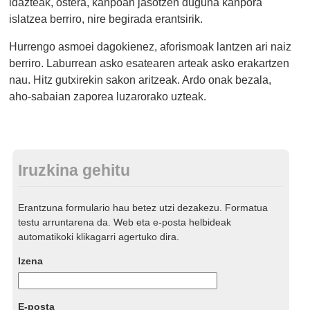
idazteak, ostera, kanpoan jasotzen duguna kanpora
islatzea berriro, nire begirada erantsirik.
Hurrengo asmoei dagokienez, aforismoak lantzen ari naiz
berriro. Laburrean asko esatearen arteak asko erakartzen
nau. Hitz gutxirekin sakon aritzeak. Ardo onak bezala,
aho-sabaian zaporea luzarorako uzteak.
Iruzkina gehitu
Erantzuna formulario hau betez utzi dezakezu. Formatua
testu arruntarena da. Web eta e-posta helbideak
automatikoki klikagarri agertuko dira.
Izena
E-posta