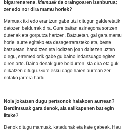
bigarrenarena.
Mamuak
da oraingoaren izenburua;
zer edo nor dira mamu horiek?
Mamuak itxi edo erantzun gabe utzi ditugun galderetatik
datozen beldurrak dira. Gure baitan ezinegona sortzen
dutenak eta gorputza hartzen. Batzuetan, gai gara mamu
horiei aurre egiteko eta desagerrarazteko eta, beste
batzuetan, handitzen eta loditzen joan daitezen uzten
diegu, erremediorik gabe gu baino indartsuago egiten
diren arte. Baina denak gure beldurren isla dira eta guk
elikatzen ditugu. Gure esku dago haien aurrean zer
nolako jarrera hartu.
Nola jokatzen dugu pertsonok halakoen aurrean?
Berdintsuak gara denok, ala sailkapenen bat egin
liteke?
Denok ditugu mamuak, katedunak eta kate gabeak. Hau