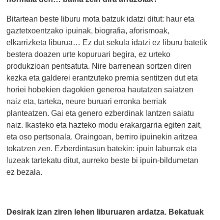
Bitartean beste liburu mota batzuk idatzi ditut: haur eta
gaztetxoentzako ipuinak, biografia, aforismoak,
elkarrizketa liburua… Ez dut sekula idatzi ez liburu batetik
bestera doazen urte kopuruari begira, ez urteko
produkzioan pentsatuta. Nire barrenean sortzen diren
kezka eta galderei erantzuteko premia sentitzen dut eta
horiei hobekien dagokien generoa hautatzen saiatzen
naiz eta, tarteka, neure buruari erronka berriak
planteatzen. Gai eta genero ezberdinak lantzen saiatu
naiz. Ikasteko eta hazteko modu erakargarria egiten zait,
eta oso pertsonala. Oraingoan, berriro ipuinekin aritzea
tokatzen zen. Ezberdintasun batekin: ipuin laburrak eta
luzeak tartekatu ditut, aurreko beste bi ipuin-bildumetan
ez bezala.
Desirak izan ziren lehen liburuaren ardatza. Bekatuak