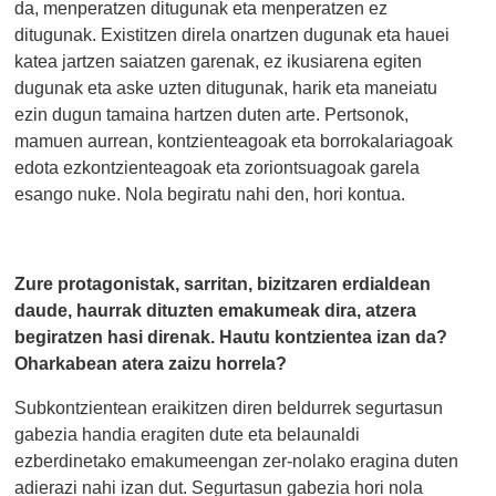
da, menperatzen ditugunak eta menperatzen ez
ditugunak. Existitzen direla onartzen dugunak eta hauei
katea jartzen saiatzen garenak, ez ikusiarena egiten
dugunak eta aske uzten ditugunak, harik eta maneiatu
ezin dugun tamaina hartzen duten arte. Pertsonok,
mamuen aurrean, kontzienteagoak eta borrokalariagoak
edota ezkontzienteagoak eta zoriontsuagoak garela
esango nuke. Nola begiratu nahi den, hori kontua.
Zure protagonistak, sarritan, bizitzaren erdialdean
daude, haurrak dituzten emakumeak dira, atzera
begiratzen hasi direnak. Hautu kontzientea izan da?
Oharkabean atera zaizu horrela?
Subkontzientean eraikitzen diren beldurrek segurtasun
gabezia handia eragiten dute eta belaunaldi
ezberdinetako emakumeengan zer-nolako eragina duten
adierazi nahi izan dut. Segurtasun gabezia hori nola