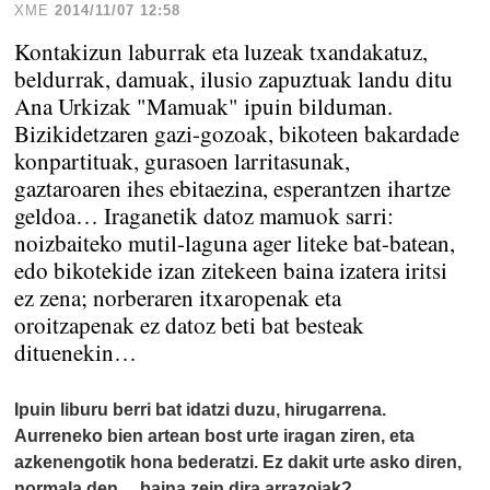
XME
2014/11/07 12:58
Kontakizun laburrak eta luzeak txandakatuz,
beldurrak, damuak, ilusio zapuztuak landu ditu
Ana Urkizak "Mamuak" ipuin bilduman.
Bizikidetzaren gazi-gozoak, bikoteen bakardade
konpartituak, gurasoen larritasunak,
gaztaroaren ihes ebitaezina, esperantzen ihartze
geldoa… Iraganetik datoz mamuok sarri:
noizbaiteko mutil-laguna ager liteke bat-batean,
edo bikotekide izan zitekeen baina izatera iritsi
ez zena; norberaren itxaropenak eta
oroitzapenak ez datoz beti bat besteak
dituenekin…
Ipuin liburu berri bat idatzi duzu, hirugarrena.
Aurreneko bien artean bost urte iragan ziren, eta
azkenengotik hona bederatzi. Ez dakit urte asko diren,
normala den… baina zein dira arrazoiak?