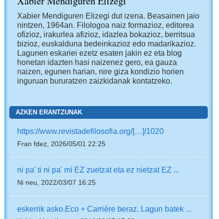
Xabier Mendiguren Elizegi
Xabier Mendiguren Elizegi dut izena. Beasainen jaio
nintzen, 1964an. Filologoa naiz formazioz, editorea
ofizioz, irakurlea afizioz, idazlea bokazioz, berritsua
bizioz, euskalduna bedeinkazioz edo madarikazioz.
Lagunen eskariei ezetz esaten jakin ez eta blog
honetan idazten hasi naizenez gero, ea gauza
naizen, egunen harian, nire giza kondizio horien
inguruan bururatzen zaizkidanak kontatzeko.
AZKEN ERANTZUNAK
https://www.revistadefilosofia.org/[…]/1020
Fran fdez, 2026/05/01 22:25
ni pa' ti ni pa' mí EZ zuetzat eta ez nietzat EZ ...
Ni neu, 2022/03/07 16:25
eskerrik asko.Eco + Carrière beraz. Lagun batek ...