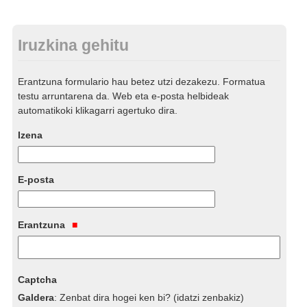
Iruzkina gehitu
Erantzuna formulario hau betez utzi dezakezu. Formatua
testu arruntarena da. Web eta e-posta helbideak
automatikoki klikagarri agertuko dira.
Izena
E-posta
Erantzuna
Captcha
Galdera
:
Zenbat dira hogei ken bi? (idatzi zenbakiz)