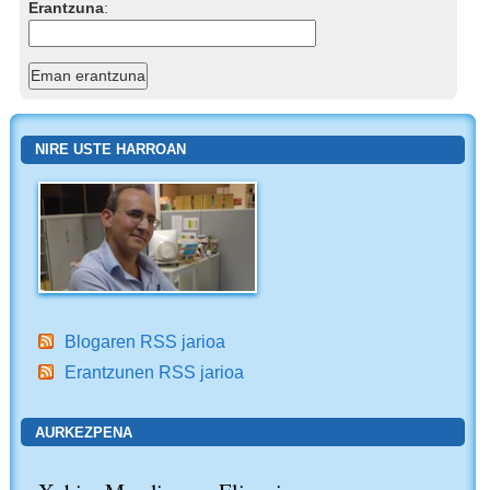
Erantzuna
:
NIRE USTE HARROAN
Blogaren RSS jarioa
Erantzunen RSS jarioa
AURKEZPENA