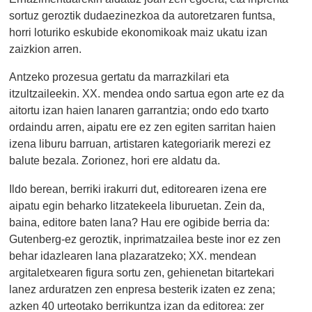
sortuz geroztik dudaezinezkoa da autoretzaren funtsa,
horri loturiko eskubide ekonomikoak maiz ukatu izan
zaizkion arren.
Antzeko prozesua gertatu da marrazkilari eta
itzultzaileekin. XX. mendea ondo sartua egon arte ez da
aitortu izan haien lanaren garrantzia; ondo edo txarto
ordaindu arren, aipatu ere ez zen egiten sarritan haien
izena liburu barruan, artistaren kategoriarik merezi ez
balute bezala. Zorionez, hori ere aldatu da.
Ildo berean, berriki irakurri dut, editorearen izena ere
aipatu egin beharko litzatekeela liburuetan. Zein da,
baina, editore baten lana? Hau ere ogibide berria da:
Gutenberg-ez geroztik, inprimatzailea beste inor ez zen
behar idazlearen lana plazaratzeko; XX. mendean
argitaletxearen figura sortu zen, gehienetan bitartekari
lanez arduratzen zen enpresa besterik izaten ez zena;
azken 40 urteotako berrikuntza izan da editorea: zer