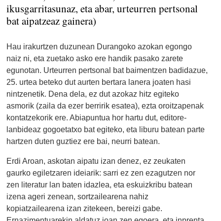
ikusgarritasunaz, eta abar, urteurren pertsonal
bat aipatzeaz gainera)
Hau irakurtzen duzunean Durangoko azokan egongo
naiz ni, eta zuetako asko ere handik pasako zarete
egunotan. Urteurren pertsonal bat baimentzen badidazue,
25. urtea beteko dut aurten bertara lanera joaten hasi
nintzenetik. Dena dela, ez dut azokaz hitz egiteko
asmorik (zaila da ezer berririk esatea), ezta oroitzapenak
kontatzekorik ere. Abiapuntua hor hartu dut, editore-
lanbideaz gogoetatxo bat egiteko, eta liburu batean parte
hartzen duten guztiez ere bai, neurri batean.
Erdi Aroan, askotan aipatu izan denez, ez zeukaten
gaurko egiletzaren ideiarik: sarri ez zen ezagutzen nor
zen literatur lan baten idazlea, eta eskuizkribu batean
izena ageri zenean, sortzailearena nahiz
kopiatzailearena izan zitekeen, bereizi gabe.
Ernazimentuarekin aldatuz joan zen egoera, eta inprenta