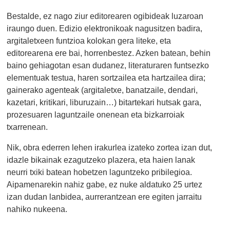
Bestalde, ez nago ziur editorearen ogibideak luzaroan
iraungo duen. Edizio elektronikoak nagusitzen badira,
argitaletxeen funtzioa kolokan gera liteke, eta
editorearena ere bai, horrenbestez. Azken batean, behin
baino gehiagotan esan dudanez, literaturaren funtsezko
elementuak testua, haren sortzailea eta hartzailea dira;
gainerako agenteak (argitaletxe, banatzaile, dendari,
kazetari, kritikari, liburuzain…) bitartekari hutsak gara,
prozesuaren laguntzaile onenean eta bizkarroiak
txarrenean.
Nik, obra ederren lehen irakurlea izateko zortea izan dut,
idazle bikainak ezagutzeko plazera, eta haien lanak
neurri txiki batean hobetzen laguntzeko pribilegioa.
Aipamenarekin nahiz gabe, ez nuke aldatuko 25 urtez
izan dudan lanbidea, aurrerantzean ere egiten jarraitu
nahiko nukeena.