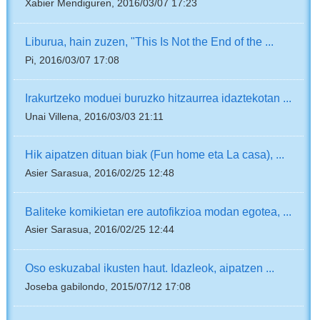
Xabier Mendiguren, 2016/03/07 17:23
Liburua, hain zuzen, "This Is Not the End of the ...
Pi, 2016/03/07 17:08
Irakurtzeko moduei buruzko hitzaurrea idaztekotan ...
Unai Villena, 2016/03/03 21:11
Hik aipatzen dituan biak (Fun home eta La casa), ...
Asier Sarasua, 2016/02/25 12:48
Baliteke komikietan ere autofikzioa modan egotea, ...
Asier Sarasua, 2016/02/25 12:44
Oso eskuzabal ikusten haut. Idazleok, aipatzen ...
Joseba gabilondo, 2015/07/12 17:08