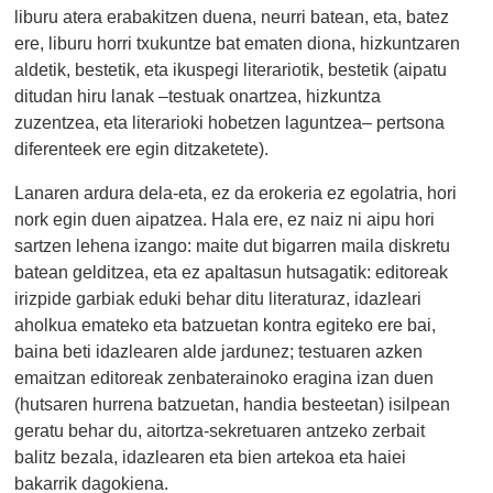
liburu atera erabakitzen duena, neurri batean, eta, batez
ere, liburu horri txukuntze bat ematen diona, hizkuntzaren
aldetik, bestetik, eta ikuspegi literariotik, bestetik (aipatu
ditudan hiru lanak –testuak onartzea, hizkuntza
zuzentzea, eta literarioki hobetzen laguntzea– pertsona
diferenteek ere egin ditzaketete).
Lanaren ardura dela-eta, ez da erokeria ez egolatria, hori
nork egin duen aipatzea. Hala ere, ez naiz ni aipu hori
sartzen lehena izango: maite dut bigarren maila diskretu
batean gelditzea, eta ez apaltasun hutsagatik: editoreak
irizpide garbiak eduki behar ditu literaturaz, idazleari
aholkua emateko eta batzuetan kontra egiteko ere bai,
baina beti idazlearen alde jardunez; testuaren azken
emaitzan editoreak zenbaterainoko eragina izan duen
(hutsaren hurrena batzuetan, handia besteetan) isilpean
geratu behar du, aitortza-sekretuaren antzeko zerbait
balitz bezala, idazlearen eta bien artekoa eta haiei
bakarrik dagokiena.