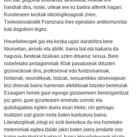
handiak dira, noski, urteak ere ez baitira alferrik iragan:
Kunderaren kezkak ideologikoagoak ziren,
Txekoslovakiatik Frantziara ihes egindako antikomunista
bati dagokion legez.
Houellebecqek gai eta kezka ugari darabiltza bere
liburuetan, airoski eta abilki, baina bat eta bakarra da
nagusia, besteak itzalean uzten dituena: sexua. Bere
nobeletako protagonistak 40ak pasatuxeak dituzten
gizonezkoak dira, profesional edo funtzionarioak,
hiritarrak, neurotikoak, hotzak, sexuarekiko obsesiopean
bizi direnak baina harreman afektiboak lotzeko berekoiak
Ezaugarri horiek gaur egungo gizasemeen bereizgarritzat
joz gero, gure gizartearen erretratu zorrotz eta
gubidagabea egiten duela esan liteke, niri gehiago
iruditzen zait gizon mota baten karikatura baina.
Literaturgileak zilegi ez ezik berezkoa du era horretako
metonimiak egitea (talde jakin baten joera jendarte oso
baten ordezkotzat hartzea), baina Houellebecqek idazle