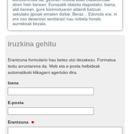
diren hein berean: Europatik idatzita dagoelako; baina,
aldi berean, gure bizimoduaren alderdi batzuei
sekulako jipoiak ematen dizkie. Beraz... Edonola ere: ni
ere oso deseroso sentiarazi nau nobela honek,
aurrekoak bezala.
Iruzkina gehitu
Erantzuna formulario hau betez utzi dezakezu. Formatua
testu arruntarena da. Web eta e-posta helbideak
automatikoki klikagarri agertuko dira.
Izena
E-posta
Erantzuna