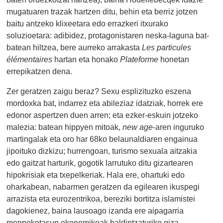
mugatuaren trazak hartzen ditu, behin eta berriz jotzen
baitu antzeko klixeetara edo errazkeri itxurako
soluzioetara: adibidez, protagonistaren neska-laguna bat-
batean hiltzea, bere aurreko arrakasta
Les particules
élémentaires
hartan eta honako
Plateforme
honetan
errepikatzen dena.
Zer geratzen zaigu beraz? Sexu esplizituzko eszena
mordoxka bat, indarrez eta abileziaz idatziak, horrek ere
edonor aspertzen duen arren; eta ezker-eskuin jotzeko
malezia: batean hippyen mitoak,
new age
-aren inguruko
martingalak eta oro har 68ko belaunaldiaren engainua
jipoituko dizkizu; hurrengoan, turismo sexuala aitzakia
edo gaitzat harturik, gogotik larrutuko ditu gizartearen
hipokrisiak eta txepelkeriak. Hala ere, ohartuki edo
oharkabean, nabarmen geratzen da egilearen ikuspegi
arrazista eta eurozentrikoa, bereziki bortitza islamistei
dagokienez, baina lausoago izanda ere aipagarria
menpekotasun ekonomikoak baldintzaturiko giza