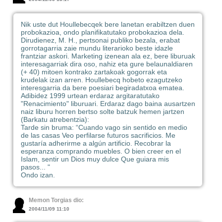
Nik uste dut Houllebecqek bere lanetan erabiltzen duen
probokazioa, ondo planifikatutako probokazioa dela.
Dirudienez, M. H., pertsonai publiko bezala, erabat
gorrotagarria zaie mundu literarioko beste idazle
frantziar askori. Marketing izenean ala ez, bere liburuak
interesagarriak dira oso, nahiz eta gure belaunaldiaren
(+ 40) mitoen kontrako zartakoak gogorrak eta
krudelak izan arren. Houllebecq hobeto ezagutzeko
interesgarria da bere poesiari begiradatxoa ematea.
Adibidez 1999 urtean erdaraz argitaratutako
"Renacimiento" liburuari. Erdaraz dago baina ausartzen
naiz liburu horren bertso solte batzuk hemen jartzen
(Barkatu atrebentzia):
Tarde sin bruma: “Cuando vago sin sentido en medio
de las casas Veo perfilarse futuros sacrificios. Me
gustaría adherirme a algún artificio. Recobrar la
esperanza comprando muebles. O bien creer en el
Islam, sentir un Dios muy dulce Que guiara mis
pasos... "
Ondo izan.
Memon Torgias dio:
2004/11/09 11:10