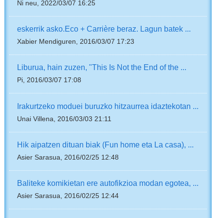
Ni neu, 2022/03/07 16:25
eskerrik asko.Eco + Carrière beraz. Lagun batek ...
Xabier Mendiguren, 2016/03/07 17:23
Liburua, hain zuzen, "This Is Not the End of the ...
Pi, 2016/03/07 17:08
Irakurtzeko moduei buruzko hitzaurrea idaztekotan ...
Unai Villena, 2016/03/03 21:11
Hik aipatzen dituan biak (Fun home eta La casa), ...
Asier Sarasua, 2016/02/25 12:48
Baliteke komikietan ere autofikzioa modan egotea, ...
Asier Sarasua, 2016/02/25 12:44