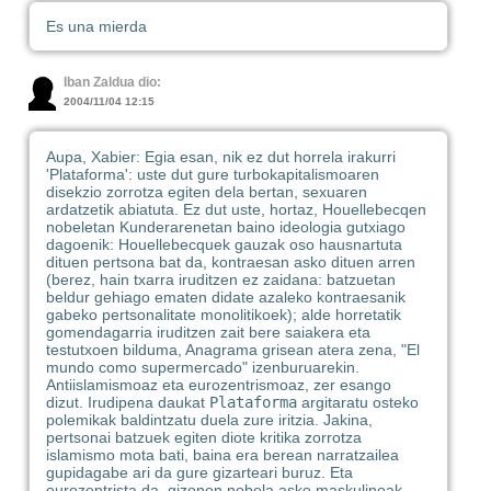
Es una mierda
Iban Zaldua dio:
2004/11/04 12:15
Aupa, Xabier: Egia esan, nik ez dut horrela irakurri
'Plataforma': uste dut gure turbokapitalismoaren
disekzio zorrotza egiten dela bertan, sexuaren
ardatzetik abiatuta. Ez dut uste, hortaz, Houellebecqen
nobeletan Kunderarenetan baino ideologia gutxiago
dagoenik: Houellebecquek gauzak oso hausnartuta
dituen pertsona bat da, kontraesan asko dituen arren
(berez, hain txarra iruditzen ez zaidana: batzuetan
beldur gehiago ematen didate azaleko kontraesanik
gabeko pertsonalitate monolitikoek); alde horretatik
gomendagarria iruditzen zait bere saiakera eta
testutxoen bilduma, Anagrama grisean atera zena, "El
mundo como supermercado" izenburuarekin.
Antiislamismoaz eta eurozentrismoaz, zer esango
dizut. Irudipena daukat
Plataforma
argitaratu osteko
polemikak baldintzatu duela zure iritzia. Jakina,
pertsonai batzuek egiten diote kritika zorrotza
islamismo mota bati, baina era berean narratzailea
gupidagabe ari da gure gizarteari buruz. Eta
eurozentrista da, gizonen nobela asko maskulinoak