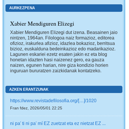
AURKEZPENA
Xabier Mendiguren Elizegi
Xabier Mendiguren Elizegi dut izena. Beasainen jaio
nintzen, 1964an. Filologoa naiz formazioz, editorea
ofizioz, irakurlea afizioz, idazlea bokazioz, berritsua
bizioz, euskalduna bedeinkazioz edo madarikazioz.
Lagunen eskariei ezetz esaten jakin ez eta blog
honetan idazten hasi naizenez gero, ea gauza
naizen, egunen harian, nire giza kondizio horien
inguruan bururatzen zaizkidanak kontatzeko.
AZKEN ERANTZUNAK
https://www.revistadefilosofia.org/[…]/1020
Fran fdez, 2026/05/01 22:25
ni pa' ti ni pa' mí EZ zuetzat eta ez nietzat EZ ...