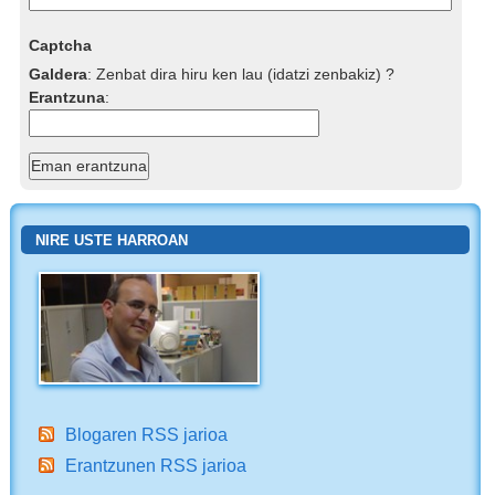
Captcha
Galdera
:
Zenbat dira hiru ken lau (idatzi zenbakiz) ?
Erantzuna
:
NIRE USTE HARROAN
Blogaren RSS jarioa
Erantzunen RSS jarioa