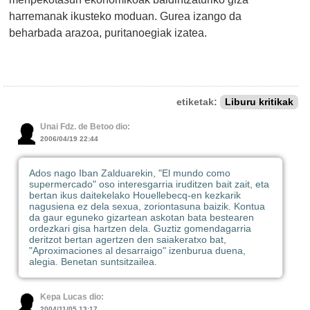
harremanak ikusteko moduan. Gurea izango da
beharbada arazoa, puritanoegiak izatea.
etiketak:
Liburu kritikak
Unai Fdz. de Betoo dio:
2006/04/19 22:44
Ados nago Iban Zalduarekin, "El mundo como
supermercado" oso interesgarria iruditzen bait zait, eta
bertan ikus daitekelako Houellebecq-en kezkarik
nagusiena ez dela sexua, zoriontasuna baizik. Kontua
da gaur eguneko gizartean askotan bata bestearen
ordezkari gisa hartzen dela. Guztiz gomendagarria
deritzot bertan agertzen den saiakeratxo bat,
"Aproximaciones al desarraigo" izenburua duena,
alegia. Benetan suntsitzailea.
Kepa Lucas dio:
2004/11/05 13:17