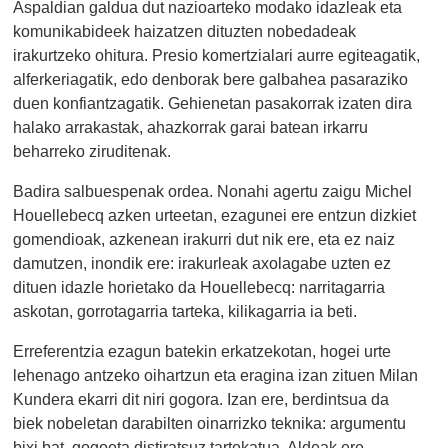
Aspaldian galdua dut nazioarteko modako idazleak eta
komunikabideek haizatzen dituzten nobedadeak
irakurtzeko ohitura. Presio komertzialari aurre egiteagatik,
alferkeriagatik, edo denborak bere galbahea pasaraziko
duen konfiantzagatik. Gehienetan pasakorrak izaten dira
halako arrakastak, ahazkorrak garai batean irkarru
beharreko ziruditenak.
Badira salbuespenak ordea. Nonahi agertu zaigu Michel
Houellebecq azken urteetan, ezagunei ere entzun dizkiet
gomendioak, azkenean irakurri dut nik ere, eta ez naiz
damutzen, inondik ere: irakurleak axolagabe uzten ez
dituen idazle horietako da Houellebecq: narritagarria
askotan, gorrotagarria tarteka, kilikagarria ia beti.
Erreferentzia ezagun batekin erkatzekotan, hogei urte
lehenago antzeko oihartzun eta eragina izan zituen Milan
Kundera ekarri dit niri gogora. Izan ere, berdintsua da
biek nobeletan darabilten oinarrizko teknika: argumentu
bixi bat, gogoeta distiratsuz tartekatua. Aldeak ere