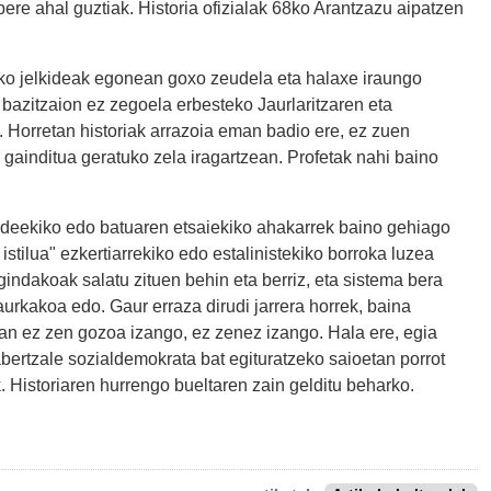
bere ahal guztiak. Historia ofizialak 68ko Arantzazu aipatzen
aiko jelkideak egonean goxo zeudela eta halaxe iraungo
 bazitzaion ez zegoela erbesteko Jaurlaritzaren eta
. Horretan historiak arrazoia eman badio ere, ez zuen
gainditua geratuko zela iragartzean. Profetak nahi baino
lkideekiko edo batuaren etsaiekiko ahakarrek baino gehiago
istilua" ezkertiarrekiko edo estalinistekiko borroka luzea
gindakoak salatu zituen behin eta berriz, eta sistema bera
 aurkakoa edo. Gaur erraza dirudi jarrera horrek, baina
ean ez zen gozoa izango, ez zenez izango. Hala ere, egia
abertzale sozialdemokrata bat egituratzeko saioetan porrot
. Historiaren hurrengo bueltaren zain gelditu beharko.