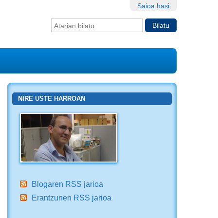
Saioa hasi
Bilatu atarian
Bilaketa
aurreratua…
NIRE USTE HARROAN
Blogaren RSS jarioa
Erantzunen RSS jarioa