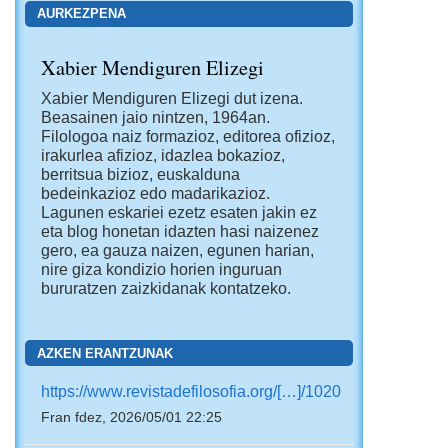
AURKEZPENA
Xabier Mendiguren Elizegi
Xabier Mendiguren Elizegi dut izena.
Beasainen jaio nintzen, 1964an.
Filologoa naiz formazioz, editorea ofizioz,
irakurlea afizioz, idazlea bokazioz,
berritsua bizioz, euskalduna
bedeinkazioz edo madarikazioz.
Lagunen eskariei ezetz esaten jakin ez
eta blog honetan idazten hasi naizenez
gero, ea gauza naizen, egunen harian,
nire giza kondizio horien inguruan
bururatzen zaizkidanak kontatzeko.
AZKEN ERANTZUNAK
https://www.revistadefilosofia.org/[…]/1020
Fran fdez, 2026/05/01 22:25