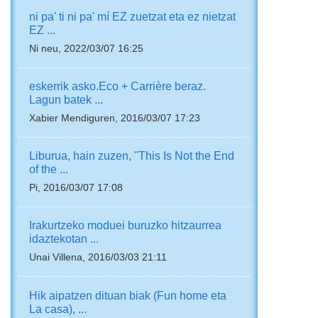
ni pa' ti ni pa' mí EZ zuetzat eta ez nietzat
EZ ...
Ni neu, 2022/03/07 16:25
eskerrik asko.Eco + Carrière beraz.
Lagun batek ...
Xabier Mendiguren, 2016/03/07 17:23
Liburua, hain zuzen, "This Is Not the End
of the ...
Pi, 2016/03/07 17:08
Irakurtzeko moduei buruzko hitzaurrea
idaztekotan ...
Unai Villena, 2016/03/03 21:11
Hik aipatzen dituan biak (Fun home eta
La casa), ...