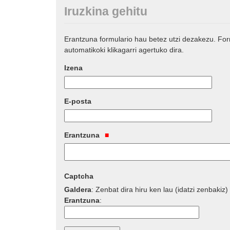
Iruzkina gehitu
Erantzuna formulario hau betez utzi dezakezu. Fo
automatikoki klikagarri agertuko dira.
Izena
E-posta
Erantzuna
Captcha
Galdera
:
Zenbat dira hiru ken lau (idatzi zenbakiz)
Erantzuna
: