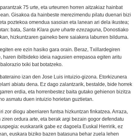
parantzak 75 urte, eta urteurren horren aitzakiaz hainbat
enean. Gisakoa da hainbeste merezimendu pilatu duenari bizi
eta poztekoa omendua sasoian eta lanean ari dela ikustea;
otan: bata,
Santa Klara gure uharte ezezaguna
, Donostiako
okan
, hizkuntzaren gaineko bere saiakera laburren bilduma.
egiten ere ezin hasiko gara orain. Beraz, Txillardegiren
 haren ibilbideko ideia nagusien errepasoa egiten aritu
alorazio txiki bat botatzeko.
ateraino izan den Jose Luis intuizio-gizona. Etorkizunera
elarri abiatu dena. Ez dago zalantzarik, bestalde, bide horrek
arren erdia, eta horrenbestez baita gutako gehienon bizitza
ino asmatu duen intuizio horietan guztietan.
ri zor diogu aberriaren funtsa hizkuntzan finkatzea. Arraza,
an ziren ordura arte, eta berak argi bezain gogor defendatu
kuspegia: euskararik gabe ez dagoela Euskal Herririk, ez
rean, euskara biziko bazen batasuna behar zuela lehen