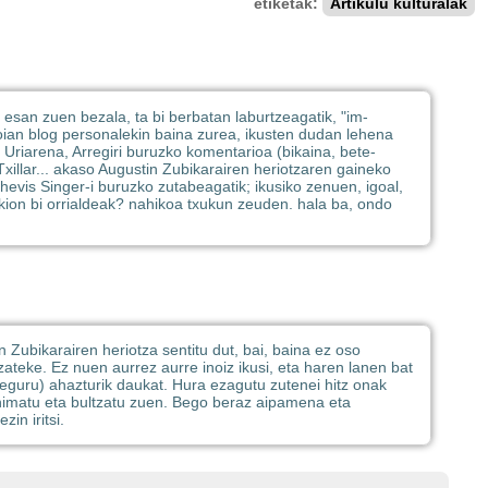
etiketak:
Artikulu kulturalak
 esan zuen bezala, ta bi berbatan laburtzeagatik, "im-
oian blog personalekin baina zurea, ikusten dudan lehena
riarena, Arregiri buruzko komentarioa (bikaina, bete-
xillar... akaso Augustin Zubikarairen heriotzaren gaineko
hevis Singer-i buruzko zutabeagatik; ikusiko zenuen, igoal,
zkion bi orrialdeak? nahikoa txukun zeuden. hala ba, ondo
n Zubikarairen heriotza sentitu dut, bai, baina ez oso
zateke. Ez nuen aurrez aurre inoiz ikusi, eta haren lanen bat
seguru) ahazturik daukat. Hura ezagutu zutenei hitz onak
 animatu eta bultzatu zuen. Bego beraz aipamena eta
in iritsi.