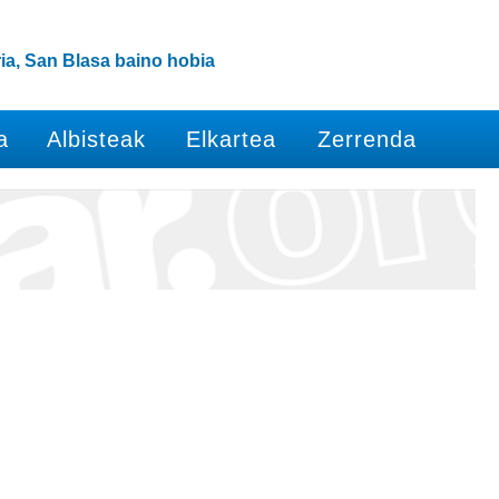
ia, San Blasa baino hobia
a
Albisteak
Elkartea
Zerrenda