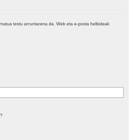
rmatua testu arruntarena da. Web eta e-posta helbideak
 ?