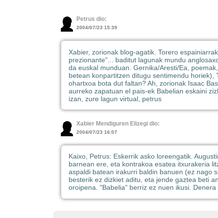
Petrus dio:
2004/07/23 15:39
Xabier, zorionak blog-agatik. Torero espainiarrak
prezionante"... baditut lagunak mundu anglosax
da euskal munduan. Gernika/Aresti/Ea, poemak, U
betean konpartitzen ditugu sentimendu horiek), T
ohartxoa bota dut faltan? Ah, zorionak Isaac Bas
aurreko zapatuan el pais-ek Babelian eskaini zi
izan, zure lagun virtual, petrus
Xabier Mendiguren Elizegi dio:
2004/07/23 16:07
Kaixo, Petrus: Eskerrik asko loreengatik. Augusti
barnean ere, eta kontrakoa esatea itxurakeria lit
aspaldi batean irakurri baldin banuen (ez nago 
besterik ez dizkiet aditu, eta jende gaztea beti
oroipena. "Babelia" berriz ez nuen ikusi. Denera ez