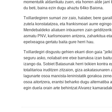
momentutik aldarrikatu zuen, eta horren alde jarri 
du beti, baina ezin dugu ahaztu 64ko Baiona.
Txillardegiren sumari zor zaio, halaber, bere gar
zutela konstatatzea, eta frankismoari aurre egingo
Mendebaldeko aliatuen intxaurren zain gelditzerik
asmatu PNV, karlismoaren antzera, zaharkitua eta 
epelxeagoa gertatu baita gure herri hau.
Txillardegiri disgustu gehien ekarri dion gaia "je
seguru asko, nolabait ere etxe barrukoa izan baitu 
izango da. Sobiet Batasunak herri txikien kontra e
totalitarioa iruditzen zitzaion, giza askatasunaren
lagunarte osoa marxista-leninistatik gorakoa zen
osoa aitortzera, erantsi beharko dugu alternatiba 
egin duela orain arte behintzat Alvarez kamaradak