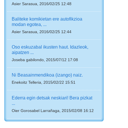
Asier Sarasua, 2016/02/25 12:48
Baliteke komikietan ere autofikzioa
modan egotea, ...
Asier Sarasua, 2016/02/25 12:44
Oso eskuzabal ikusten haut. Idazleok,
aipatzen ...
Joseba gabilondo, 2015/07/12 17:08
Ni Beasainmendikoa (izango) naiz.
Enekoitz Telleria, 2015/02/22 15:51
Ederra egin detsak neskiari! Bera pizkat
...
Oier Gorosabel Larrañaga, 2015/02/08 16:12