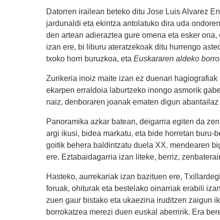
Datorren irailean beteko ditu Jose Luis Alvarez En
jardunaldi eta ekintza antolatuko dira uda ondor
den artean adieraztea gure omena eta esker ona, 
izan ere, bi liburu ateratzekoak ditu hurrengo aste
txoko horri buruzkoa, eta
Euskararen aldeko borr
Zurikeria inoiz maite izan ez duenari hagiografiak 
ekarpen erraldoia laburtzeko inongo asmorik gabe,
naiz, denboraren joanak ematen digun abantailaz b
Panoramika azkar batean, deigarria egiten da zenb
argi ikusi, bidea markatu, eta bide horretan buru-b
goitik behera baldintzatu duela XX. mendearen big
ere. Eztabaidagarria izan liteke, berriz, zenbatera
Hasteko, aurrekariak izan bazituen ere, Txillardegi
foruak, ohiturak eta bestelako oinarriak erabili iz
zuen gaur bistako eta ukaezina iruditzen zaigun i
borrokatzea merezi duen euskal aberririk. Era be