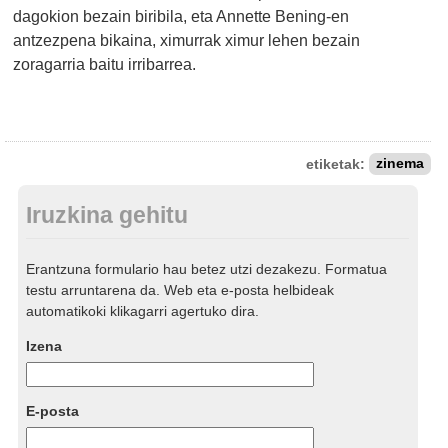
dagokion bezain biribila, eta Annette Bening-en
antzezpena bikaina, ximurrak ximur lehen bezain
zoragarria baitu irribarrea.
etiketak:
zinema
Iruzkina gehitu
Erantzuna formulario hau betez utzi dezakezu. Formatua
testu arruntarena da. Web eta e-posta helbideak
automatikoki klikagarri agertuko dira.
Izena
E-posta