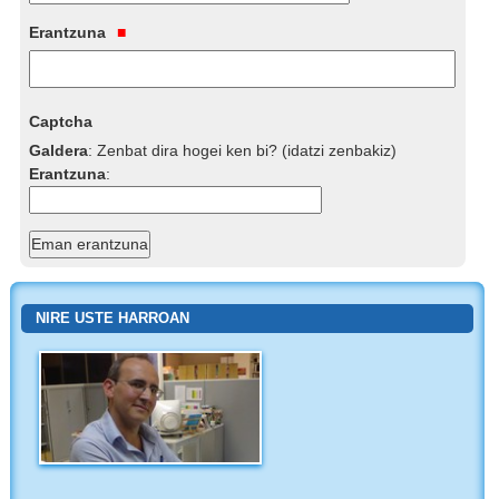
Erantzuna
Captcha
Galdera
:
Zenbat dira hogei ken bi? (idatzi zenbakiz)
Erantzuna
:
NIRE USTE HARROAN