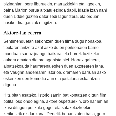
bizinahiari, bere liburuekin, marrazkiekin eta ligeekin,
baina Marion burua altxatu ezinda dabil. Idazle izan nahi
duen Eddie gaztea dator Tedi laguntzera, eta orduan
hasiko dira gauzak mugitzen.
Aktore-lan ederra
Sentimenduetan sakontzen duen filma dugu honakoa,
tipularen antzera azal asko duten pertsonaien barne
munduan sartuz joango baikara, eta horrek luzitzeko
aukera ematen die protagonista biei. Horrez gainera,
aipatzekoa da haurrarena egiten duen aktorearen lana,
eta Vaughn anderearen istorioa, dramaren barruan asko
eskertzen den komedia arin eta jostalaria eskaintzen
diguna.
Hitz bitan esateko, istorio samin bat kontatzen digun film
polita, oso ondo egina, aktore ospetsuekin, oro har lehian
ikusi ditugun pelikula gogor eta salaketazkoekin
zerikusirik ez daukana. Denetik behar izaten baita, gero