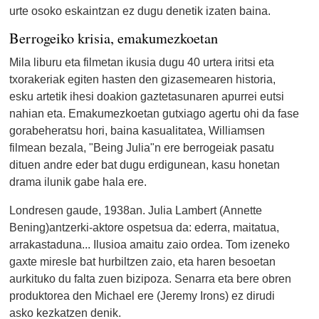
urte osoko eskaintzan ez dugu denetik izaten baina.
Berrogeiko krisia, emakumezkoetan
Mila liburu eta filmetan ikusia dugu 40 urtera iritsi eta
txorakeriak egiten hasten den gizasemearen historia,
esku artetik ihesi doakion gaztetasunaren apurrei eutsi
nahian eta. Emakumezkoetan gutxiago agertu ohi da fase
gorabeheratsu hori, baina kasualitatea, Williamsen
filmean bezala, "Being Julia"n ere berrogeiak pasatu
dituen andre eder bat dugu erdigunean, kasu honetan
drama ilunik gabe hala ere.
Londresen gaude, 1938an. Julia Lambert (Annette
Bening)antzerki-aktore ospetsua da: ederra, maitatua,
arrakastaduna... Ilusioa amaitu zaio ordea. Tom izeneko
gaxte miresle bat hurbiltzen zaio, eta haren besoetan
aurkituko du falta zuen bizipoza. Senarra eta bere obren
produktorea den Michael ere (Jeremy Irons) ez dirudi
asko kezkatzen denik.