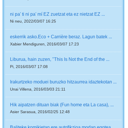
ni pa' ti ni pa' mí EZ zuetzat eta ez nietzat EZ ...
Ni neu, 2022/03/07 16:25
eskerrik asko.Eco + Carrière beraz. Lagun batek ...
Xabier Mendiguren, 2016/03/07 17:23
Liburua, hain zuzen, "This Is Not the End of the ...
Pi, 2016/03/07 17:08
Irakurtzeko moduei buruzko hitzaurrea idaztekotan ...
Unai Villena, 2016/03/03 21:11
Hik aipatzen dituan biak (Fun home eta La casa), ...
Asier Sarasua, 2016/02/25 12:48
Baliteke komikietan ere autofikzioa modan egotea, ...