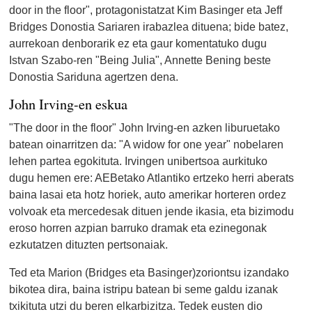
door in the floor", protagonistatzat Kim Basinger eta Jeff
Bridges Donostia Sariaren irabazlea dituena; bide batez,
aurrekoan denborarik ez eta gaur komentatuko dugu
Istvan Szabo-ren "Being Julia", Annette Bening beste
Donostia Sariduna agertzen dena.
John Irving-en eskua
"The door in the floor" John Irving-en azken liburuetako
batean oinarritzen da: "A widow for one year" nobelaren
lehen partea egokituta. Irvingen unibertsoa aurkituko
dugu hemen ere: AEBetako Atlantiko ertzeko herri aberats
baina lasai eta hotz horiek, auto amerikar horteren ordez
volvoak eta mercedesak dituen jende ikasia, eta bizimodu
eroso horren azpian barruko dramak eta ezinegonak
ezkutatzen dituzten pertsonaiak.
Ted eta Marion (Bridges eta Basinger)zoriontsu izandako
bikotea dira, baina istripu batean bi seme galdu izanak
txikituta utzi du beren elkarbizitza. Tedek eusten dio