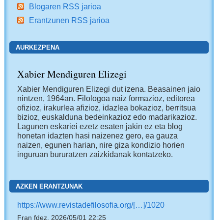
Blogaren RSS jarioa
Erantzunen RSS jarioa
AURKEZPENA
Xabier Mendiguren Elizegi
Xabier Mendiguren Elizegi dut izena. Beasainen jaio
nintzen, 1964an. Filologoa naiz formazioz, editorea
ofizioz, irakurlea afizioz, idazlea bokazioz, berritsua
bizioz, euskalduna bedeinkazioz edo madarikazioz.
Lagunen eskariei ezetz esaten jakin ez eta blog
honetan idazten hasi naizenez gero, ea gauza
naizen, egunen harian, nire giza kondizio horien
inguruan bururatzen zaizkidanak kontatzeko.
AZKEN ERANTZUNAK
https://www.revistadefilosofia.org/[…]/1020
Fran fdez, 2026/05/01 22:25