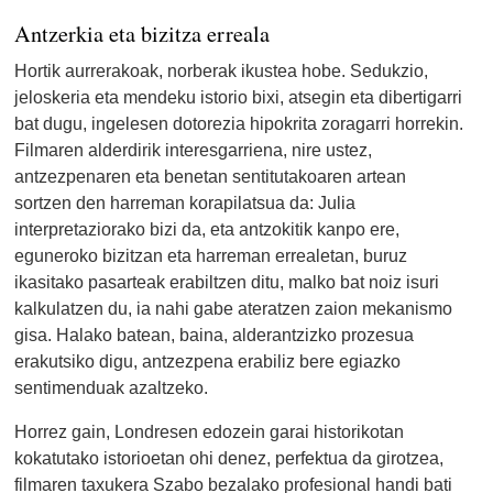
Antzerkia eta bizitza erreala
Hortik aurrerakoak, norberak ikustea hobe. Sedukzio,
jeloskeria eta mendeku istorio bixi, atsegin eta dibertigarri
bat dugu, ingelesen dotorezia hipokrita zoragarri horrekin.
Filmaren alderdirik interesgarriena, nire ustez,
antzezpenaren eta benetan sentitutakoaren artean
sortzen den harreman korapilatsua da: Julia
interpretaziorako bizi da, eta antzokitik kanpo ere,
eguneroko bizitzan eta harreman errealetan, buruz
ikasitako pasarteak erabiltzen ditu, malko bat noiz isuri
kalkulatzen du, ia nahi gabe ateratzen zaion mekanismo
gisa. Halako batean, baina, alderantzizko prozesua
erakutsiko digu, antzezpena erabiliz bere egiazko
sentimenduak azaltzeko.
Horrez gain, Londresen edozein garai historikotan
kokatutako istorioetan ohi denez, perfektua da girotzea,
filmaren taxukera Szabo bezalako profesional handi bati