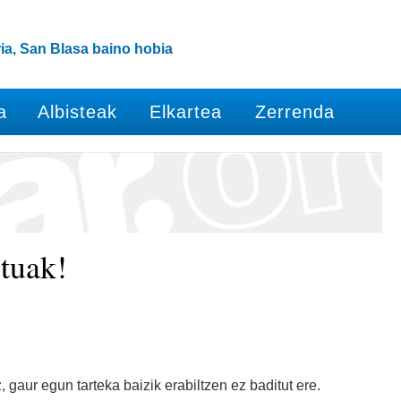
ia, San Blasa baino hobia
a
Albisteak
Elkartea
Zerrenda
ituak!
gaur egun tarteka baizik erabiltzen ez baditut ere.