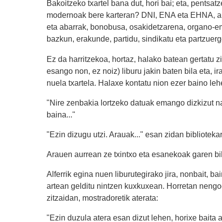
Bakoitzeko txartel bana dut, hori bai; eta, pentsat
modernoak bere karteran? DNI, ENA eta EHNA, a
eta abarrak, bonobusa, osakidetzarena, organo-ema
bazkun, erakunde, partidu, sindikatu eta partzuerg
Ez da harritzekoa, hortaz, halako batean gertatu zi
esango non, ez noiz) liburu jakin baten bila eta, 
nuela txartela. Halaxe kontatu nion ezer baino leh
"Nire zenbakia lortzeko datuak emango dizkizut n
baina..."
"Ezin dizugu utzi. Arauak..." esan zidan bibliotekar
Arauen aurrean ze txintxo eta esanekoak garen bih
Alferrik egina nuen liburutegirako jira, nonbait, ba
artean gelditu nintzen kuxkuxean. Horretan nengoel
zitzaidan, mostradoretik aterata:
"Ezin duzula atera esan dizut lehen, horixe baita 