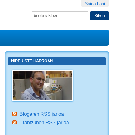
Saioa hasi
Bilatu atarian
Bilaketa
aurreratua…
NIRE USTE HARROAN
Blogaren RSS jarioa
Erantzunen RSS jarioa