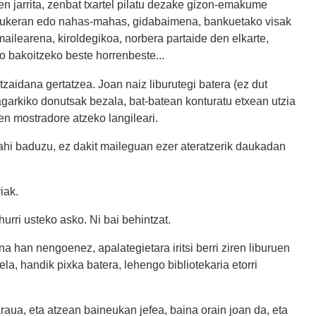
zen jarrita, zenbat txartel pilatu dezake gizon-emakume
ukeran edo nahas-mahas, gidabaimena, bankuetako visak
ilearena, kiroldegikoa, norbera partaide den elkarte,
o bakoitzeko beste horrenbeste...
tzaidana gertatzea. Joan naiz liburutegi batera (ez dut
iragarkiko donutsak bezala, bat-batean konturatu etxean utzia
en mostradore atzeko langileari.
ahi baduzu, ez dakit maileguan ezer ateratzerik daukadan
iak.
urri usteko asko. Ni bai behintzat.
ina han nengoenez, apalategietara iritsi berri ziren liburuen
a, handik pixka batera, lehengo bibliotekaria etorri
araua, eta atzean baineukan jefea, baina orain joan da, eta