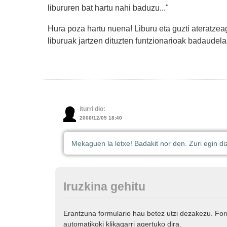
libururen bat hartu nahi baduzu..."
Hura poza hartu nuena! Liburu eta guzti ateratzea
liburuak jartzen dituzten funtzionarioak badaudela
iturri dio:
2006/12/05 18:40
Mekaguen la letxe! Badakit nor den. Zuri egin d
Iruzkina gehitu
Erantzuna formulario hau betez utzi dezakezu. Fo
automatikoki klikagarri agertuko dira.