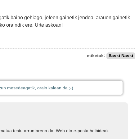
gatik baino gehiago, jefeen gainetik jendea, arauen gainetik
ko oraindik ere. Urte askoan!
etiketak:
Saski Naski
izun mesedeagatik, orain kalean da.
;-)
rmatua testu arruntarena da. Web eta e-posta helbideak