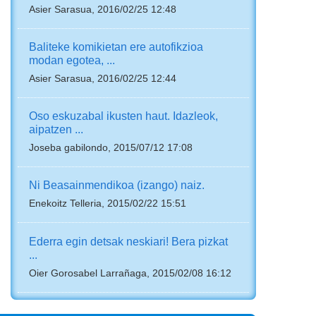
Asier Sarasua, 2016/02/25 12:48
Baliteke komikietan ere autofikzioa
modan egotea, ...
Asier Sarasua, 2016/02/25 12:44
Oso eskuzabal ikusten haut. Idazleok,
aipatzen ...
Joseba gabilondo, 2015/07/12 17:08
Ni Beasainmendikoa (izango) naiz.
Enekoitz Telleria, 2015/02/22 15:51
Ederra egin detsak neskiari! Bera pizkat
...
Oier Gorosabel Larrañaga, 2015/02/08 16:12