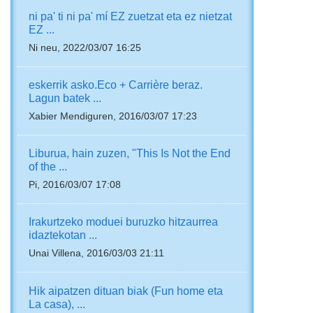
ni pa' ti ni pa' mí EZ zuetzat eta ez nietzat
EZ ...
Ni neu, 2022/03/07 16:25
eskerrik asko.Eco + Carrière beraz.
Lagun batek ...
Xabier Mendiguren, 2016/03/07 17:23
Liburua, hain zuzen, "This Is Not the End
of the ...
Pi, 2016/03/07 17:08
Irakurtzeko moduei buruzko hitzaurrea
idaztekotan ...
Unai Villena, 2016/03/03 21:11
Hik aipatzen dituan biak (Fun home eta
La casa), ...