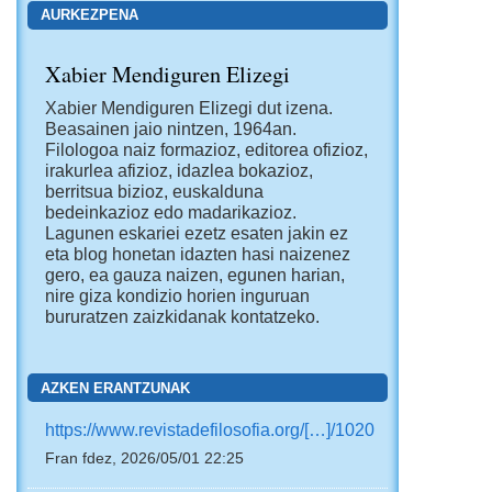
AURKEZPENA
Xabier Mendiguren Elizegi
Xabier Mendiguren Elizegi dut izena.
Beasainen jaio nintzen, 1964an.
Filologoa naiz formazioz, editorea ofizioz,
irakurlea afizioz, idazlea bokazioz,
berritsua bizioz, euskalduna
bedeinkazioz edo madarikazioz.
Lagunen eskariei ezetz esaten jakin ez
eta blog honetan idazten hasi naizenez
gero, ea gauza naizen, egunen harian,
nire giza kondizio horien inguruan
bururatzen zaizkidanak kontatzeko.
AZKEN ERANTZUNAK
https://www.revistadefilosofia.org/[…]/1020
Fran fdez, 2026/05/01 22:25