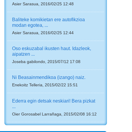
Asier Sarasua, 2016/02/25 12:48
Baliteke komikietan ere autofikzioa
modan egotea, ...
Asier Sarasua, 2016/02/25 12:44
Oso eskuzabal ikusten haut. Idazleok,
aipatzen ...
Joseba gabilondo, 2015/07/12 17:08
Ni Beasainmendikoa (izango) naiz.
Enekoitz Telleria, 2015/02/22 15:51
Ederra egin detsak neskiari! Bera pizkat
...
Oier Gorosabel Larrañaga, 2015/02/08 16:12