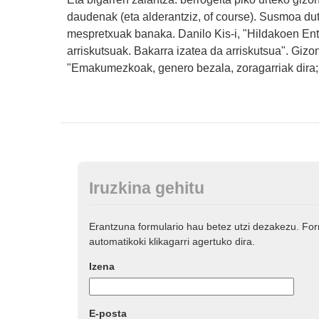
daudenak (eta alderantziz, of course). Susmoa du
mespretxuak banaka. Danilo Kis-i, "Hildakoen Entzik
arriskutsuak. Bakarra izatea da arriskutsua". Gizo
"Emakumezkoak, genero bezala, zoragarriak dira; 
Iruzkina gehitu
Erantzuna formulario hau betez utzi dezakezu. Fo
automatikoki klikagarri agertuko dira.
Izena
E-posta