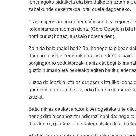
lehenagoko bidalketa eta birbidalketen aztarnak, 
zabalkunde dexentekoa lortu duela dagoeneko.
"Las mujeres de mi generación son las mejores" 
kolonbiarrarena omen dena. (Gero Google-n bila ha
horri buruz; hortaz, auskalo norena den).
Zein da belaunaldi hori? Ba, berrogeita pikoan dab
duenaren ustez, "ederrak dira, oso ederrak, baina 
sorgingarriro seduktoreak, nahiz eta begi-tximurrak
guztiz humano eta benetako egiten baititu; edert
Luzea da idazkia, eta ez dut osorik itzuliko; dena
goratzen; normala, beraz, adin horretako andrazkoe
zaizkit.
Bata: nik ez daukat arazorik berrogeitaka urte d
horiek direla esanez zer adierazi nahi da: hogeita
dituztenak, gaurkoz, alde batera utziko ditut, barka
Eta bigarren zalantza: berrogeita piko urteko g