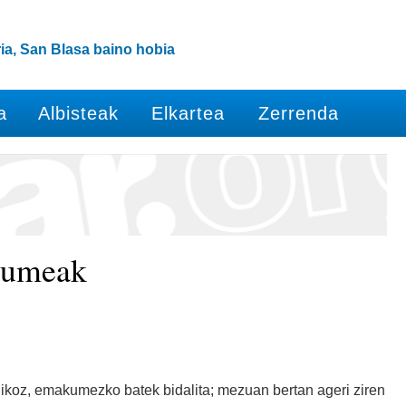
ia, San Blasa baino hobia
a
Albisteak
Elkartea
Zerrenda
kumeak
nikoz, emakumezko batek bidalita; mezuan bertan ageri ziren