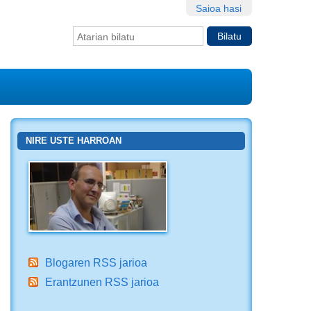
Saioa hasi
Bilatu atarian
Bilaketa
aurreratua…
NIRE USTE HARROAN
Blogaren RSS jarioa
Erantzunen RSS jarioa