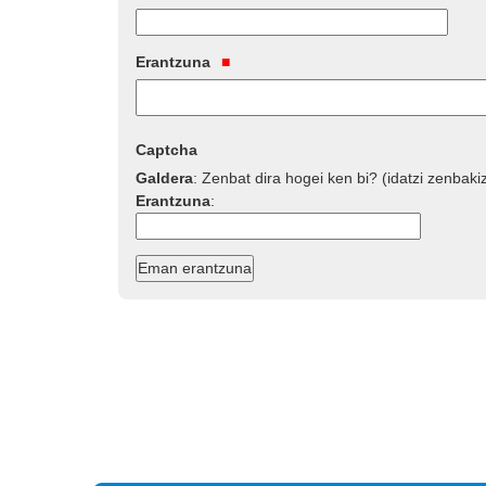
Erantzuna
Captcha
Galdera
:
Zenbat dira hogei ken bi? (idatzi zenbaki
Erantzuna
: