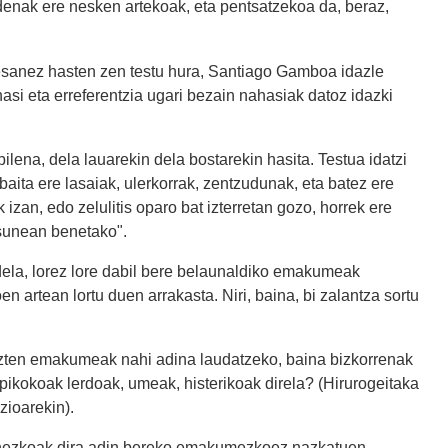
denak ere nesken artekoak, eta pentsatzekoa da, beraz,
esanez hasten zen testu hura, Santiago Gamboa idazle
si eta erreferentzia ugari bezain nahasiak datoz idazki
ilena, dela lauarekin dela bostarekin hasita. Testua idatzi
baita ere lasaiak, ulerkorrak, zentzudunak, eta batez ere
 izan, edo zelulitis oparo bat izterretan gozo, horrek ere
asunean benetako".
 dela, lorez lore dabil bere belaunaldiko emakumeak
n artean lortu duen arrakasta. Niri, baina, bi zalantza sortu
ituzten emakumeak nahi adina laudatzeko, baina bizkorrenak
 pikokoak lerdoak, umeak, histerikoak direla? (Hirurogeitaka
zioarekin).
izonezkoak dira adin bereko emakumezkoez nazkatuen