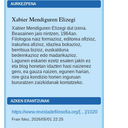
AURKEZPENA
Xabier Mendiguren Elizegi
Xabier Mendiguren Elizegi dut izena.
Beasainen jaio nintzen, 1964an.
Filologoa naiz formazioz, editorea ofizioz,
irakurlea afizioz, idazlea bokazioz,
berritsua bizioz, euskalduna
bedeinkazioz edo madarikazioz.
Lagunen eskariei ezetz esaten jakin ez
eta blog honetan idazten hasi naizenez
gero, ea gauza naizen, egunen harian,
nire giza kondizio horien inguruan
bururatzen zaizkidanak kontatzeko.
AZKEN ERANTZUNAK
https://www.revistadefilosofia.org/[…]/1020
Fran fdez, 2026/05/01 22:25