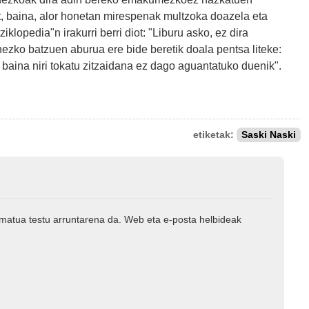
t, baina, alor honetan mirespenak multzoka doazela eta
lopedia"n irakurri berri diot: "Liburu asko, ez dira
nezko batzuen aburua ere bide beretik doala pentsa liteke:
baina niri tokatu zitzaidana ez dago aguantatuko duenik".
etiketak:
Saski Naski
rmatua testu arruntarena da. Web eta e-posta helbideak