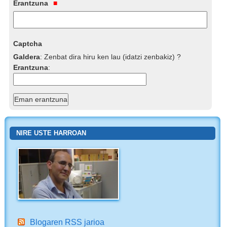
Erantzuna
Captcha
Galdera
:
Zenbat dira hiru ken lau (idatzi zenbakiz) ?
Erantzuna
:
NIRE USTE HARROAN
Blogaren RSS jarioa