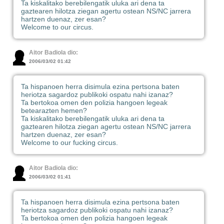
Ta kiskalitako berebilengatik uluka ari dena ta
gaztearen hilotza ziegan agertu ostean NS/NC jarrera
hartzen duenaz, zer esan?
Welcome to our circus.
Aitor Badiola dio:
2006/03/02 01:42
Ta hispanoen herra disimula ezina pertsona baten
heriotza sagardoz publikoki ospatu nahi izanaz?
Ta bertokoa omen den polizia hangoen legeak
betearazten hemen?
Ta kiskalitako berebilengatik uluka ari dena ta
gaztearen hilotza ziegan agertu ostean NS/NC jarrera
hartzen duenaz, zer esan?
Welcome to our fucking circus.
Aitor Badiola dio:
2006/03/02 01:41
Ta hispanoen herra disimula ezina pertsona baten
heriotza sagardoz publikoki ospatu nahi izanaz?
Ta bertokoa omen den polizia hangoen legeak