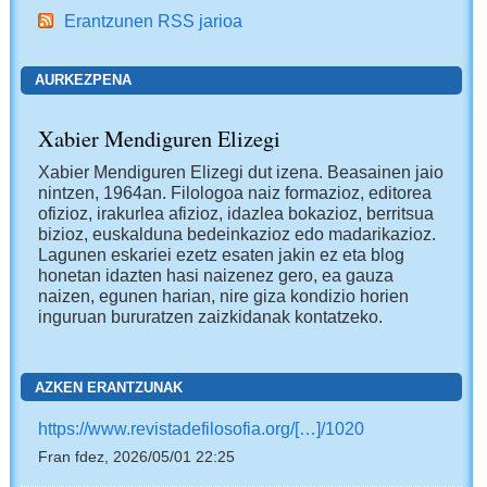
Erantzunen RSS jarioa
AURKEZPENA
Xabier Mendiguren Elizegi
Xabier Mendiguren Elizegi dut izena. Beasainen jaio
nintzen, 1964an. Filologoa naiz formazioz, editorea
ofizioz, irakurlea afizioz, idazlea bokazioz, berritsua
bizioz, euskalduna bedeinkazioz edo madarikazioz.
Lagunen eskariei ezetz esaten jakin ez eta blog
honetan idazten hasi naizenez gero, ea gauza
naizen, egunen harian, nire giza kondizio horien
inguruan bururatzen zaizkidanak kontatzeko.
AZKEN ERANTZUNAK
https://www.revistadefilosofia.org/[…]/1020
Fran fdez, 2026/05/01 22:25