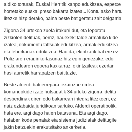
aldiko torturak, Euskal Herritik kanpo edukitzea, espetxe
horretako euskal preso bakarra izatea... Kontu asko hartu
litezke hizpiderako, baina beste bat gertatu zait deigarria.
Zigorra 34 urtekoa zuela irakurri dut, eta leporatu
zizkioten delituak, berriz, hauexek: talde armatuko kide
izatea, dokumentu faltsuak edukitzea, armak edukitzea
eta leherkariak edukitzea. Hau da, ekintzarik bat ere ez.
Poliziaren eraginkortasunaz hitz egin genezake, edo
erakundearen egoera kaxkarraz, ekintzaileak ezertan
hasi aurretik harrapatzen baitituzte.
Beste alderdi bati errepara iezaiozue ordea:
komandokide izate hutsagatik 34 urteko zigorra; delitu
desberdinak diren edo bakarrean integra litezkeen, ez
naiz eztabaida juridikoan sartuko. Alderdi operatibotik,
hala ere, argi dago haien batasuna. Eta argi dago,
halaber, kode penalak eta sistema judizialak delitugile
jakin batzuekin erakutsitako ankerkeria.