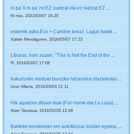
ni pa' ti ni pa' mí EZ zuetzat eta ez nietzat EZ ...
Ni neu, 2022/03/07 16:25
eskerrik asko.Eco + Carrière beraz. Lagun batek ...
Xabier Mendiguren, 2016/03/07 17:23
Liburua, hain zuzen, "This Is Not the End of the ...
Pi, 2016/03/07 17:08
Irakurtzeko moduei buruzko hitzaurrea idaztekotan ...
Unai Villena, 2016/03/03 21:11
Hik aipatzen dituan biak (Fun home eta La casa), ...
Asier Sarasua, 2016/02/25 12:48
Baliteke komikietan ere autofikzioa modan egotea, ...