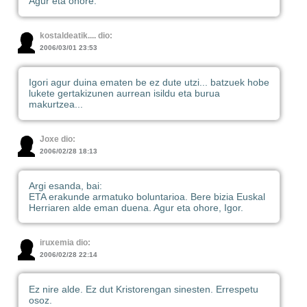
Agur eta ohore.
kostaldeatik.... dio:
2006/03/01 23:53
Igori agur duina ematen be ez dute utzi... batzuek hobe
lukete gertakizunen aurrean isildu eta burua
makurtzea...
Joxe dio:
2006/02/28 18:13
Argi esanda, bai:
ETA erakunde armatuko boluntarioa. Bere bizia Euskal
Herriaren alde eman duena. Agur eta ohore, Igor.
iruxemia dio:
2006/02/28 22:14
Ez nire alde. Ez dut Kristorengan sinesten. Errespetu
osoz.