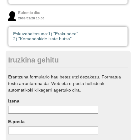
Eufemio dio:
2006/02/28 15:00
Eskuzabaltasuna:
1) "Erakundea".
2) "Komandokide izate hutsa".
Iruzkina gehitu
Erantzuna formulario hau betez utzi dezakezu. Formatua
testu arruntarena da. Web eta e-posta helbideak
automatikoki klikagarri agertuko dira.
Izena
E-posta