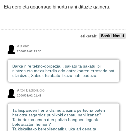
Eta gero eta gogorrago bihurtu nahi dituzte gainera.
etiketak:
Saski Naski
AB dio:
2006/03/02 13:30
Barka nire tekno-dorpezia... sakatu ta sakatu ibili
nintzen eta mezu berdin edo antzekoaren errosario bat
utzi dizut, Xabier. Ezabatu itzazu nahi baduzu.
Aitor Badiola dio:
2006/03/02 01:43
Ta hispanoen herra disimula ezina pertsona baten
heriotza sagardoz publikoki ospatu nahi izanaz?
Ta bertokoa omen den polizia hangoen legeak
betearazten hemen?
Ta kiskalitako berebilengatik uluka ari dena ta