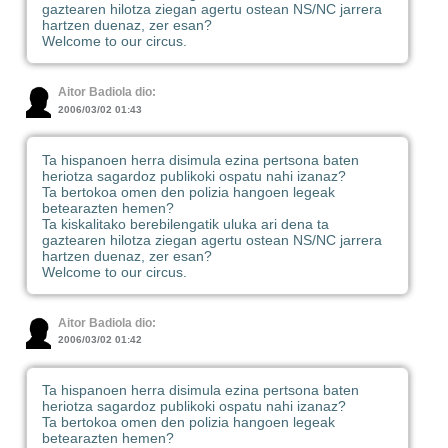
gaztearen hilotza ziegan agertu ostean NS/NC jarrera
hartzen duenaz, zer esan?
Welcome to our circus.
Aitor Badiola dio:
2006/03/02 01:43
Ta hispanoen herra disimula ezina pertsona baten
heriotza sagardoz publikoki ospatu nahi izanaz?
Ta bertokoa omen den polizia hangoen legeak
betearazten hemen?
Ta kiskalitako berebilengatik uluka ari dena ta
gaztearen hilotza ziegan agertu ostean NS/NC jarrera
hartzen duenaz, zer esan?
Welcome to our circus.
Aitor Badiola dio:
2006/03/02 01:42
Ta hispanoen herra disimula ezina pertsona baten
heriotza sagardoz publikoki ospatu nahi izanaz?
Ta bertokoa omen den polizia hangoen legeak
betearazten hemen?