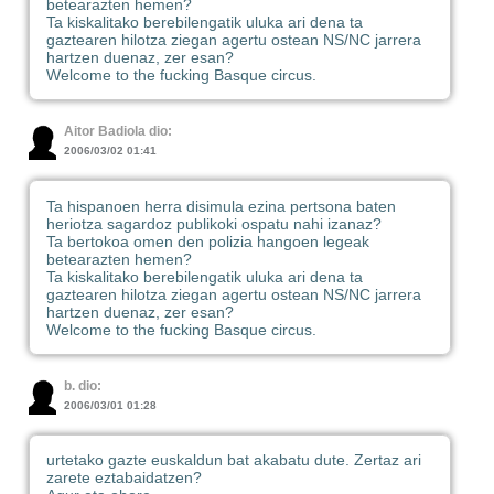
betearazten hemen?
Ta kiskalitako berebilengatik uluka ari dena ta
gaztearen hilotza ziegan agertu ostean NS/NC jarrera
hartzen duenaz, zer esan?
Welcome to the fucking Basque circus.
Aitor Badiola dio:
2006/03/02 01:41
Ta hispanoen herra disimula ezina pertsona baten
heriotza sagardoz publikoki ospatu nahi izanaz?
Ta bertokoa omen den polizia hangoen legeak
betearazten hemen?
Ta kiskalitako berebilengatik uluka ari dena ta
gaztearen hilotza ziegan agertu ostean NS/NC jarrera
hartzen duenaz, zer esan?
Welcome to the fucking Basque circus.
b. dio:
2006/03/01 01:28
urtetako gazte euskaldun bat akabatu dute. Zertaz ari
zarete eztabaidatzen?