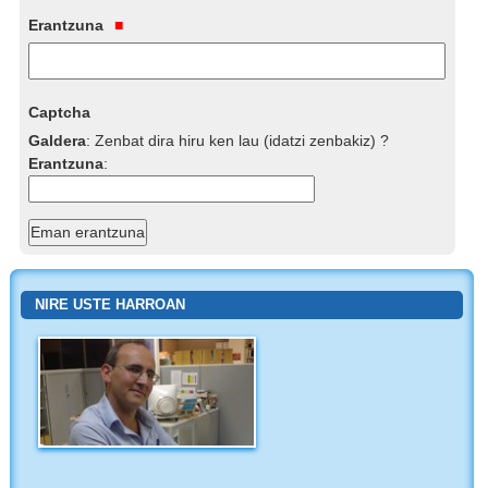
Erantzuna
Captcha
Galdera
:
Zenbat dira hiru ken lau (idatzi zenbakiz) ?
Erantzuna
:
NIRE USTE HARROAN