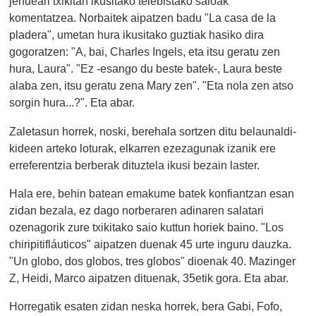
jendeari txikitan ikusitako telebistako saioak
komentatzea. Norbaitek aipatzen badu "La casa de la
pladera", umetan hura ikusitako guztiak hasiko dira
gogoratzen: "A, bai, Charles Ingels, eta itsu geratu zen
hura, Laura". "Ez -esango du beste batek-, Laura beste
alaba zen, itsu geratu zena Mary zen". "Eta nola zen atso
sorgin hura...?". Eta abar.
Zaletasun horrek, noski, berehala sortzen ditu belaunaldi-
kideen arteko loturak, elkarren ezezagunak izanik ere
erreferentzia berberak dituztela ikusi bezain laster.
Hala ere, behin batean emakume batek konfiantzan esan
zidan bezala, ez dago norberaren adinaren salatari
ozenagorik zure txikitako saio kuttun horiek baino. "Los
chiripitifláuticos" aipatzen duenak 45 urte inguru dauzka.
"Un globo, dos globos, tres globos" dioenak 40. Mazinger
Z, Heidi, Marco aipatzen dituenak, 35etik gora. Eta abar.
Horregatik esaten zidan neska horrek, bera Gabi, Fofo,