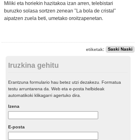
Miliki eta horiekin hazitakoa izan arren, telebistari
buruzko solasa sortzen zenean "La bola de cristal"
aipatzen zuela beti, umetako oroitzapenetan.
etiketak:
Saski Naski
Iruzkina gehitu
Erantzuna formulario hau betez utzi dezakezu. Formatua
testu arruntarena da. Web eta e-posta helbideak
automatikoki klikagarri agertuko dira.
Izena
E-posta