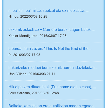
ni pa' ti ni pa' mí EZ zuetzat eta ez nietzat EZ ...
Ni neu, 2022/03/07 16:25
eskerrik asko.Eco + Carrière beraz. Lagun batek ...
Xabier Mendiguren, 2016/03/07 17:23
Liburua, hain zuzen, "This Is Not the End of the ...
Pi, 2016/03/07 17:08
Irakurtzeko moduei buruzko hitzaurrea idaztekotan ...
Unai Villena, 2016/03/03 21:11
Hik aipatzen dituan biak (Fun home eta La casa), ...
Asier Sarasua, 2016/02/25 12:48
Baliteke komikietan ere autofikzioa modan egotea, ...