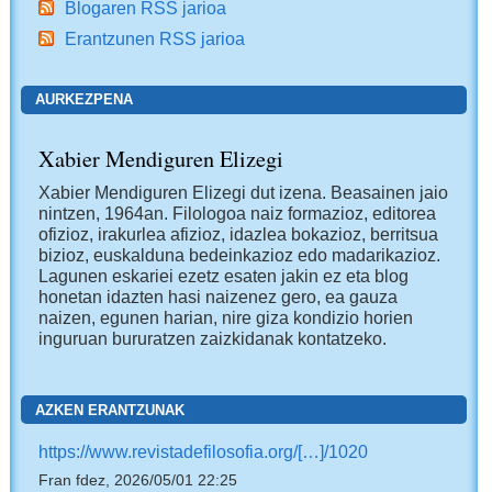
Blogaren RSS jarioa
Erantzunen RSS jarioa
AURKEZPENA
Xabier Mendiguren Elizegi
Xabier Mendiguren Elizegi dut izena. Beasainen jaio
nintzen, 1964an. Filologoa naiz formazioz, editorea
ofizioz, irakurlea afizioz, idazlea bokazioz, berritsua
bizioz, euskalduna bedeinkazioz edo madarikazioz.
Lagunen eskariei ezetz esaten jakin ez eta blog
honetan idazten hasi naizenez gero, ea gauza
naizen, egunen harian, nire giza kondizio horien
inguruan bururatzen zaizkidanak kontatzeko.
AZKEN ERANTZUNAK
https://www.revistadefilosofia.org/[…]/1020
Fran fdez, 2026/05/01 22:25