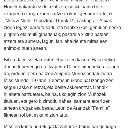
Horrek bakarrik ez du azaltzen, noski, baina bere
ekarpena izango zuen sartzean ikusi genuen kartelak:
"Miss & Mister Gipuzkoa. Urriak 15, casting-a". Afixak
zioen legez, barrura sartu eta hantxe ikusi genituen neska
pinpirin eta mutil gihartsuak, pasarela xixtrin batean
atzera eta aurrera, lagun, fan, ahaide eta miresleen
animo-oihuen artean.
Bitxia da miss eta mister lehiaketen kasua. Halakoekin
dudan lehenengo oroitzapena 10 urte nituenekoa izango
da, orduan atera baitzen Amparo Muñoz andaluziarra
Miss Mundo, 1974an. Edertasun-ikono bat izango zen
seguru asko niretzat, eta beste askorentzat. Handik
hilabete batzuetara, baina, uko egin zion Muñozek
tituluari, eta gero bizimodu nahasi samarra etorri zen,
tartean drogak eta beste, Leon de Aranoak "Familia"
filmean rol bat eskaini zion arte.
Miss-en kontu horrek gazta zaharrak baino har gehiago