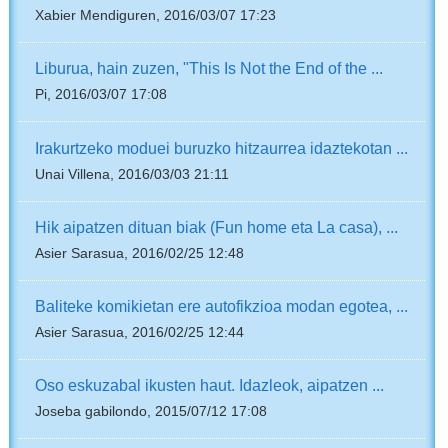
Xabier Mendiguren, 2016/03/07 17:23
Liburua, hain zuzen, "This Is Not the End of the ...
Pi, 2016/03/07 17:08
Irakurtzeko moduei buruzko hitzaurrea idaztekotan ...
Unai Villena, 2016/03/03 21:11
Hik aipatzen dituan biak (Fun home eta La casa), ...
Asier Sarasua, 2016/02/25 12:48
Baliteke komikietan ere autofikzioa modan egotea, ...
Asier Sarasua, 2016/02/25 12:44
Oso eskuzabal ikusten haut. Idazleok, aipatzen ...
Joseba gabilondo, 2015/07/12 17:08