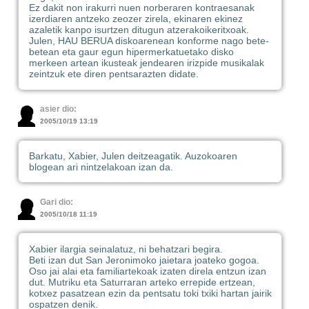
Ez dakit non irakurri nuen norberaren kontraesanak
izerdiaren antzeko zeozer zirela, ekinaren ekinez
azaletik kanpo isurtzen ditugun atzerakoikeritxoak.
Julen, HAU BERUA diskoarenean konforme nago bete-
betean eta gaur egun hipermerkatuetako disko
merkeen artean ikusteak jendearen irizpide musikalak
zeintzuk ete diren pentsarazten didate.
asier dio:
2005/10/19 13:19
Barkatu, Xabier, Julen deitzeagatik. Auzokoaren
blogean ari nintzelakoan izan da.
Gari dio:
2005/10/18 11:19
Xabier ilargia seinalatuz, ni behatzari begira.
Beti izan dut San Jeronimoko jaietara joateko gogoa.
Oso jai alai eta familiartekoak izaten direla entzun izan
dut. Mutriku eta Saturraran arteko errepide ertzean,
kotxez pasatzean ezin da pentsatu toki txiki hartan jairik
ospatzen denik.