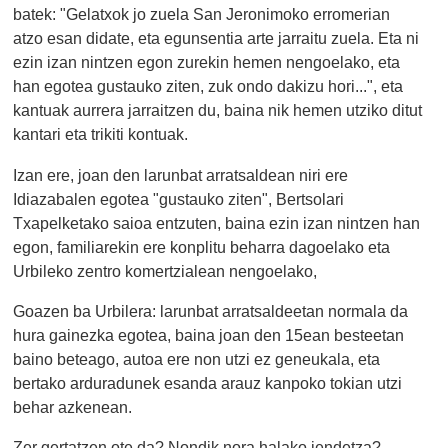
batek: "Gelatxok jo zuela San Jeronimoko erromerian
atzo esan didate, eta egunsentia arte jarraitu zuela. Eta ni
ezin izan nintzen egon zurekin hemen nengoelako, eta
han egotea gustauko ziten, zuk ondo dakizu hori...", eta
kantuak aurrera jarraitzen du, baina nik hemen utziko ditut
kantari eta trikiti kontuak.
Izan ere, joan den larunbat arratsaldean niri ere
Idiazabalen egotea "gustauko ziten", Bertsolari
Txapelketako saioa entzuten, baina ezin izan nintzen han
egon, familiarekin ere konplitu beharra dagoelako eta
Urbileko zentro komertzialean nengoelako,
Goazen ba Urbilera: larunbat arratsaldeetan normala da
hura gainezka egotea, baina joan den 15ean besteetan
baino beteago, autoa ere non utzi ez geneukala, eta
bertako arduradunek esanda arauz kanpoko tokian utzi
behar azkenean.
Zer gertatzen ote da? Nondik nora halako jendetza?