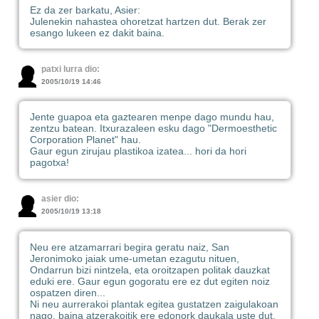
Ez da zer barkatu, Asier:
Julenekin nahastea ohoretzat hartzen dut. Berak zer
esango lukeen ez dakit baina.
patxi lurra dio:
2005/10/19 14:46
Jente guapoa eta gaztearen menpe dago mundu hau,
zentzu batean. Itxurazaleen esku dago "Dermoesthetic
Corporation Planet" hau.
Gaur egun zirujau plastikoa izatea... hori da hori
pagotxa!
asier dio:
2005/10/19 13:18
Neu ere atzamarrari begira geratu naiz, San
Jeronimoko jaiak ume-umetan ezagutu nituen,
Ondarrun bizi nintzela, eta oroitzapen politak dauzkat
eduki ere. Gaur egun gogoratu ere ez dut egiten noiz
ospatzen diren...
Ni neu aurrerakoi plantak egitea gustatzen zaigulakoan
nago, baina atzerakoitik ere edonork daukala uste dut.