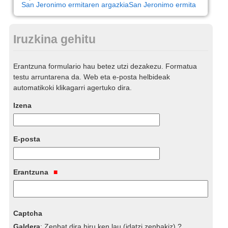
San Jeronimo ermitaren argazkia
San Jeronimo ermita
Iruzkina gehitu
Erantzuna formulario hau betez utzi dezakezu. Formatua
testu arruntarena da. Web eta e-posta helbideak
automatikoki klikagarri agertuko dira.
Izena
E-posta
Erantzuna
Captcha
Galdera
:
Zenbat dira hiru ken lau (idatzi zenbakiz) ?