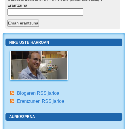
Erantzuna
:
NIRE USTE HARROAN
Blogaren RSS jarioa
Erantzunen RSS jarioa
AURKEZPENA