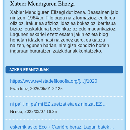
Xabier Mendiguren Elizegi
Xabier Mendiguren Elizegi dut izena. Beasainen jaio
nintzen, 1964an. Filologoa naiz formazioz, editorea
ofizioz, irakurlea afizioz, idazlea bokazioz, berritsua
bizioz, euskalduna bedeinkazioz edo madarikazioz.
Lagunen eskariei ezetz esaten jakin ez eta blog
honetan idazten hasi naizenez gero, ea gauza
naizen, egunen harian, nire giza kondizio horien
inguruan bururatzen zaizkidanak kontatzeko.
AZKEN ERANTZUNAK
https://www.revistadefilosofia.org/[…]/1020
Fran fdez, 2026/05/01 22:25
ni pa' ti ni pa' mí EZ zuetzat eta ez nietzat EZ ...
Ni neu, 2022/03/07 16:25
eskerrik asko.Eco + Carrière beraz. Lagun batek ...