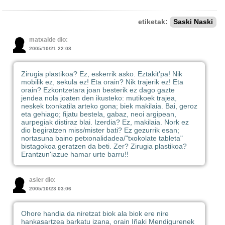
etiketak:
Saski Naski
matxalde dio:
2005/10/21 22:08
Zirugia plastikoa? Ez, eskerrik asko. Eztakit'pa! Nik
mobilik ez, sekula ez! Eta orain? Nik trajerik ez! Eta
orain? Ezkontzetara joan besterik ez dago gazte
jendea nola joaten den ikusteko: mutikoek trajea,
neskek txonkatila arteko gona; biek makilaia. Bai, geroz
eta gehiago; fijatu bestela, gabaz, neoi argipean,
aurpegiak distiraz blai. Izerdia? Ez, makilaia. Nork ez
dio begiratzen miss/mister bati? Ez gezurrik esan;
nortasuna baino petxonalidadea/"txokolate tableta"
bistagokoa geratzen da beti. Zer? Zirugia plastikoa?
Erantzun'iazue hamar urte barru!!
asier dio:
2005/10/23 03:06
Ohore handia da niretzat biok ala biok ere nire
hankasartzea barkatu izana, orain Iñaki Mendigurenek