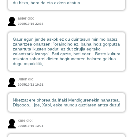
du hitza, bera da eta azken aitatua.
asier dio:
2005/10/19 22:38
Gaur egun jende askok ez du duintasun minimo batez
zahartzea onartzen: "oraindino ez, baina inoiz gorputza
zahartuta ikusten badut, ez dut zirujia egiteko
zalantzarik izango". Beti gazte, beti eder... Beste kultura
askotan zaharrei dieten begirunearen balorea galdua
dugu aspalditik,
Julen dio:
2005/10/21 10:51
Niretzat ere ohorea da Iñaki Mendigurenekin nahastea.
Digoooo... joe, Xabi, eske mundu guztiaren antza duzu!
xme dio:
2005/10/19 13:21