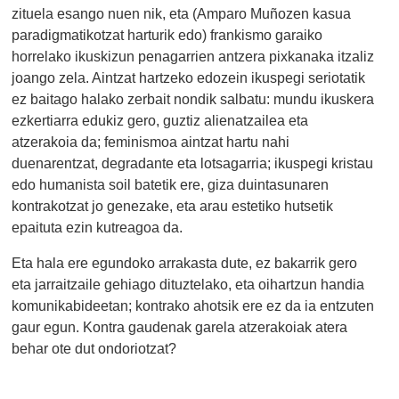
zituela esango nuen nik, eta (Amparo Muñozen kasua
paradigmatikotzat harturik edo) frankismo garaiko
horrelako ikuskizun penagarrien antzera pixkanaka itzaliz
joango zela. Aintzat hartzeko edozein ikuspegi seriotatik
ez baitago halako zerbait nondik salbatu: mundu ikuskera
ezkertiarra edukiz gero, guztiz alienatzailea eta
atzerakoia da; feminismoa aintzat hartu nahi
duenarentzat, degradante eta lotsagarria; ikuspegi kristau
edo humanista soil batetik ere, giza duintasunaren
kontrakotzat jo genezake, eta arau estetiko hutsetik
epaituta ezin kutreagoa da.
Eta hala ere egundoko arrakasta dute, ez bakarrik gero
eta jarraitzaile gehiago dituztelako, eta oihartzun handia
komunikabideetan; kontrako ahotsik ere ez da ia entzuten
gaur egun. Kontra gaudenak garela atzerakoiak atera
behar ote dut ondoriotzat?